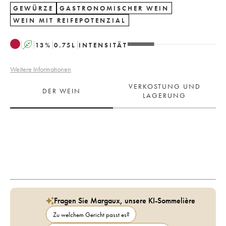
GEWÜRZE
GASTRONOMISCHER WEIN
WEIN MIT REIFEPOTENZIAL
A
13
%
0.75
L
INTENSITÄT
Weitere Informationen
VERKOSTUNG UND
DER WEIN
LAGERUNG
Fragen Sie Margaux, unsere KI-Sommelière
Zu welchem Gericht passt es?