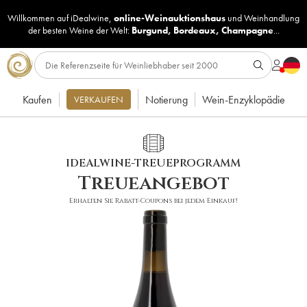
Willkommen auf iDealwine,
online-Weinauktionshaus
und
Weinhandlung
der besten Weine der Welt:
Burgund
,
Bordeaux
,
Champagne
...
Kaufen
Notierung
Wein-Enzyklopädie
VERKAUFEN
IDEALWINE-TREUEPROGRAMM
Treueangebot
Erhalten Sie Rabatt-Coupons bei jedem Einkauf!