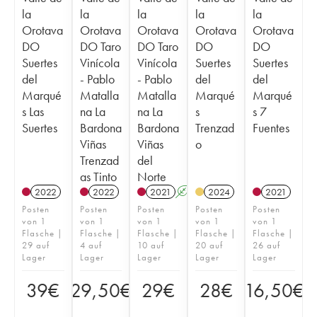
la
la
la
la
la
Orotava
Orotava
Orotava
Orotava
Orotava
DO
DO Taro
DO Taro
DO
DO
Suertes
Vinícola
Vinícola
Suertes
Suertes
del
- Pablo
- Pablo
del
del
Marqué
Matalla
Matalla
Marqué
Marqué
s Las
na La
na La
s
s 7
Suertes
Bardona
Bardona
Trenzad
Fuentes
Viñas
Viñas
o
Trenzad
del
as Tinto
Norte
2022
2022
2021
A
2024
2021
Posten
Posten
Posten
Posten
Posten
von 1
von 1
von 1
von 1
von 1
Flasche |
Flasche |
Flasche |
Flasche |
Flasche |
29 auf
4 auf
10 auf
20 auf
26 auf
Lager
Lager
Lager
Lager
Lager
39
€
29,50
€
29
€
28
€
16,50
€