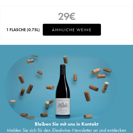
29
€
1 FLASCHE
(0.75L)
ÄHNLICHE WEINE
Bleiben Sie mit uns in Kontakt
Melden Sie sich für den iDealwine-Newsletter an und entdecken