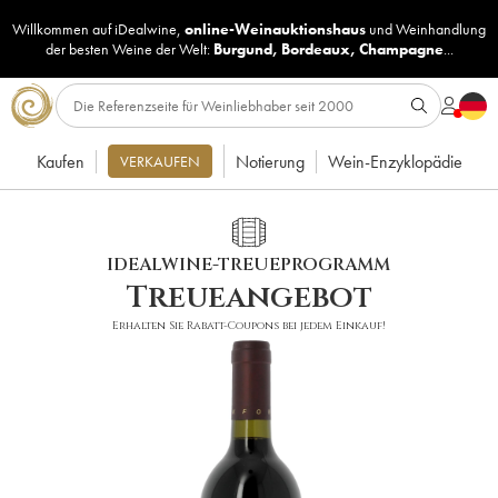
Willkommen auf iDealwine,
online-Weinauktionshaus
und
Weinhandlung
der besten Weine der Welt:
Burgund
,
Bordeaux
,
Champagne
...
Kaufen
Notierung
Wein-Enzyklopädie
VERKAUFEN
IDEALWINE-TREUEPROGRAMM
Treueangebot
Erhalten Sie Rabatt-Coupons bei jedem Einkauf!