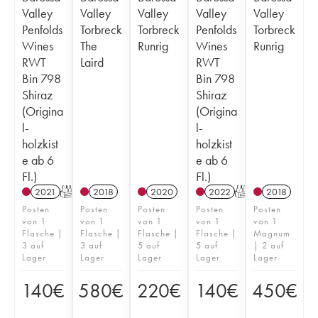
Valley
Valley
Valley
Valley
Valley
Penfolds
Torbreck
Torbreck
Penfolds
Torbreck
Wines
The
Runrig
Wines
Runrig
RWT
Laird
RWT
Bin 798
Bin 798
Shiraz
Shiraz
(Origina
(Origina
l-
l-
holzkist
holzkist
e ab 6
e ab 6
Fl.)
Fl.)
2021
T
2018
2020
2022
T
2018
Posten
Posten
Posten
Posten
Posten
von 1
von 1
von 1
von 1
von 1
Flasche |
Flasche |
Flasche |
Flasche |
Magnum
3 auf
3 auf
5 auf
5 auf
| 2 auf
Lager
Lager
Lager
Lager
Lager
140
€
580
€
220
€
140
€
450
€