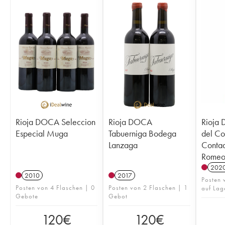
Rioja DOCA Seleccion
Rioja DOCA
Rioja
Especial Muga
Tabuerniga Bodega
del Co
Lanzaga
Contad
Rome
202
2010
2017
Posten 
Posten von 4 Flaschen | 0
Posten von 2 Flaschen | 1
auf Lag
Gebote
Gebot
120
€
120
€