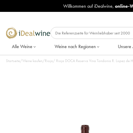
Willkommen auf iDealwine,
online-
Alle Weine
Weine nach Regionen
Unsere 
Startseite
/
Weine kaufen
/
Rioja
/