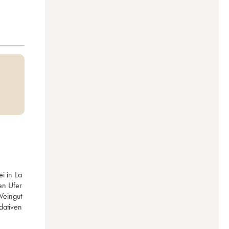
 in La 
n Ufer 
eingut 
ativen 