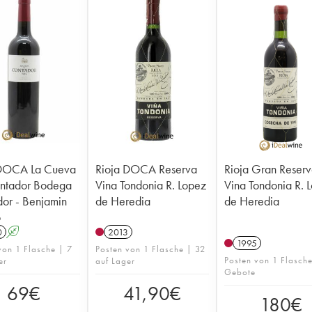
 DOCA La Cueva
Rioja DOCA Reserva
Rioja Gran Reser
ntador Bodega
Vina Tondonia R. Lopez
Vina Tondonia R. 
or - Benjamin
de Heredia
de Heredia
o
0
A
2013
1995
von 1 Flasche | 7
Posten von 1 Flasche | 32
Posten von 1 Flasch
er
auf Lager
Gebote
69
€
41,90
€
180
€