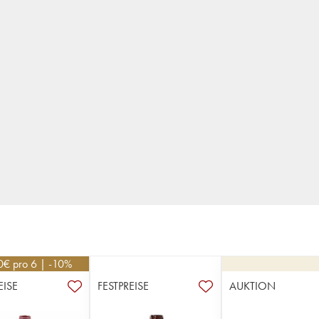
0
€
pro 6 | -10%
EISE
FESTPREISE
AUKTION