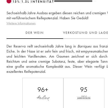
13
%
1.5
L
INTENSITÄT
Sechseinhalb Jahre Ausbau ergeben diesen reichen und cremigen
mit verführerischem Reifepotenzial. Haben Sie Geduld!
Weitere Informationen
DER WEIN
VERKOSTUNG UND LAG
Der Reserva reift sechseinhalb Jahre lang in 
Barriques
 aus franzö
Eiche. In der Nase ist er sehr fein und frisch, mit empyreumatische
und leichten Vanillenoten. Am Gaumen zeichnet er sich durch 
Reichtum und seine cremige Substanz, feste, aber elegante Tann
eine große aromatische Komplexität aus. Dieser Wein verfügt ü
exzellentes Reifepotenzial.
96+
95