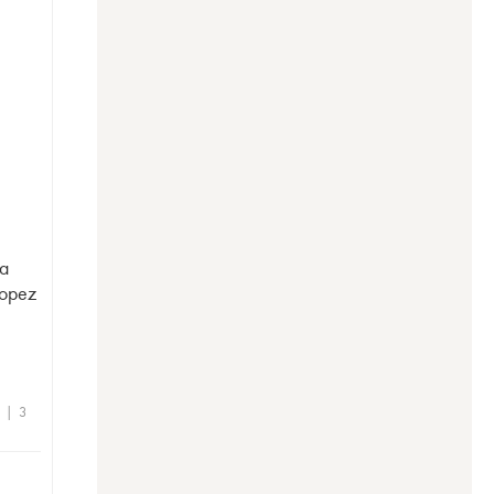
va
Lopez
e | 3