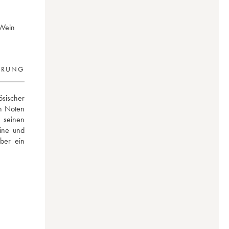
 Wein
ERUNG
sischer 
n Noten 
seinen 
ine und 
ber ein 