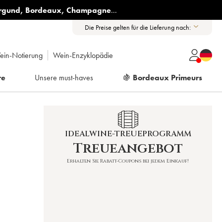
rgund
,
Bordeaux
,
Champagne
...
Die Preise gelten für die Lieferung nach:
ein-Notierung
Wein-Enzyklopädie
re
Unsere must-haves
🍇
Bordeaux Primeurs
IDEALWINE-TREUEPROGRAMM
Treueangebot
Erhalten Sie Rabatt-Coupons bei jedem Einkauf!