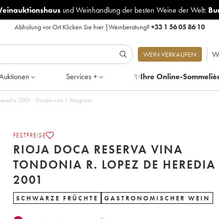
Weinauktionshaus
und
Weinhandlung der besten Weine der Welt:
Bu
Abholung vor Ort
Klicken Sie hier
|
Weinberatung?
+33 1 56 05 86 10
W
WEIN VERKAUFEN
Auktionen
Services +
✨
Ihre Online-Sommeliè
Rioja DOCA Reserva Vina Tondonia R. Lopez de Heredia 2001 - Posten von 1 Magnum
FESTPREISE
RIOJA DOCA RESERVA VINA
TONDONIA R. LOPEZ DE HEREDIA
2001
SCHWARZE FRÜCHTE
GASTRONOMISCHER WEIN