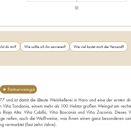
lst du mir?
Wie sollte ich ihn servieren?
Wie viel kostet mich der Versand?
★ Partnerweingut
nd ist damit die älteste Weinkellerei in Haro und eine der ersten drei
on Viña Tondonia, einem mehr als 100 Hektar großen Weingut am rechte
 Rioja Alta: Viña Cubillo, Viña Bosconia und Viña Zaconia. Dieses W
 lange reifen, auch die Weißweine, was ihnen einen ganz besonderen oxid
Aspekt verleiht. Die Weine werden erst viele Jahre nach der Abfüllung vermarktet (fast zehn Jahre). 