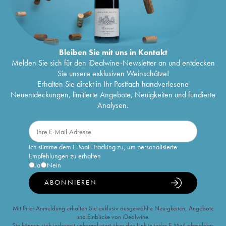
Bleiben Sie mit uns in Kontakt
Melden Sie sich für den iDealwine-Newsletter an und entdecken
Sie unsere exklusiven Weinschätze!
Erhalten Sie direkt in Ihr Postfach handverlesene
Neuentdeckungen, limitierte Angebote, Neuigkeiten und fundierte
Analysen.
Ich stimme dem E-Mail-Tracking zu, um personalisierte
Empfehlungen zu erhalten
Ja
Nein
ABONNIEREN
Mit Ihrer Anmeldung erhalten Sie exklusiv ausgewählte Neuigkeiten, Angebote
und Einblicke von iDealwine.
Sie können sich jederzeit unkompliziert über den Link in jeder E-Mail abmelden.