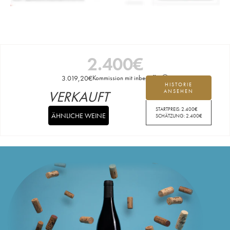
2.400
€
3.019,20
€
Kommission mit inbegriffen
HISTORIE
VERKAUFT
ANSEHEN
STARTPREIS:
2.400
€
ÄHNLICHE WEINE
SCHÄTZUNG:
2.400
€