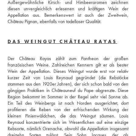
Außergewöhnliche Kirsch- und Himbeeraromen zeichnen 
diesen unvergleichlich erlesenen und kräftigen Wein der 
Appellation aus. Bemerkenswert ist auch der Zweitwein, 
Château Pignan, ebenfalls von tadelloser Qualität.
DAS WEINGUT CHÂTEAU RAYAS
Der Château Rayas zählt zum Pantheon der großen 
französischen Weine. Zahlreichen Kennern gilt er als bester 
Wein der Appellation. Dieses Weingut wurde erst vor relativ 
kurzer Zeit von Louis Reynaud gegründet (die Rebstöcke 
stammen aus den 1920er Jahren), der sich schon bald von den 
gängigen Praktiken in Châteauneuf du Pape abgrenzte. Diese 
Region bekommt im Sommer in der Regel sehr viel Sonne ab. 
Ein Teil des Weinbergs ist nach Norden ausgerichtet, dort 
profitieren die Reben von der erfrischenden Wirkung der 
kleinen Pinienwäldchen, die das Weingut säumen. Louis 
Reynaud konzentrierte sich im Wesentlichen auf eine einzige 
Rebsorte, nämlich Grenache, obwohl die Appellation insgesamt 
dreizehn Sorten zulässt. Sein Sohn Jacques, der als 