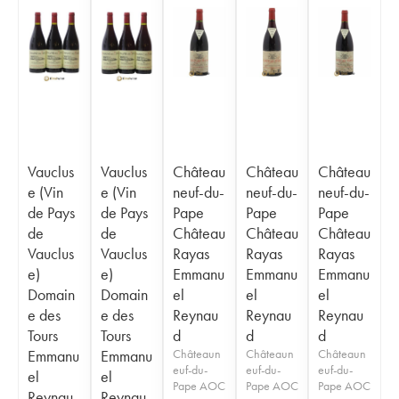
Vauclus
Vauclus
Château
Château
Château
e (Vin
e (Vin
neuf-du-
neuf-du-
neuf-du-
de Pays
de Pays
Pape
Pape
Pape
de
de
Château
Château
Château
Vauclus
Vauclus
Rayas
Rayas
Rayas
e)
e)
Emmanu
Emmanu
Emmanu
Domain
Domain
el
el
el
e des
e des
Reynau
Reynau
Reynau
Tours
Tours
d
d
d
Emmanu
Emmanu
Châteaun
Châteaun
Châteaun
euf-du-
euf-du-
euf-du-
el
el
Pape AOC
Pape AOC
Pape AOC
Reynau
Reynau