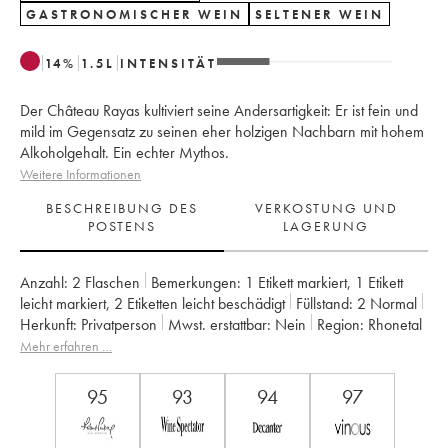
GASTRONOMISCHER WEIN
SELTENER WEIN
14
%
1.5
L
INTENSITÄT
Der Château Rayas kultiviert seine Andersartigkeit: Er ist fein und
mild im Gegensatz zu seinen eher holzigen Nachbarn mit hohem
Alkoholgehalt. Ein echter Mythos.
Weitere Informationen
BESCHREIBUNG DES
VERKOSTUNG UND
POSTENS
LAGERUNG
Anzahl:
2 Flaschen
Bemerkungen:
1 Etikett markiert
,
1 Etikett
leicht markiert
,
2 Etiketten leicht beschädigt
Füllstand:
2
Normal
Herkunft:
privatperson
Mwst. erstattbar:
nein
Region:
Rhonetal
Appellation:
Châteauneuf-du-Pape
Mehr erfahren …
Eigentümer:
Emmanuel Reynaud
95
93
94
97