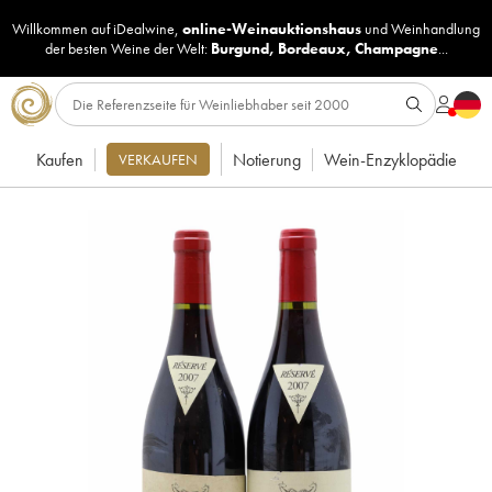
Willkommen auf iDealwine,
online-Weinauktionshaus
und
Weinhandlung
der besten Weine der Welt:
Burgund
,
Bordeaux
,
Champagne
...
Kaufen
Notierung
Wein-Enzyklopädie
VERKAUFEN