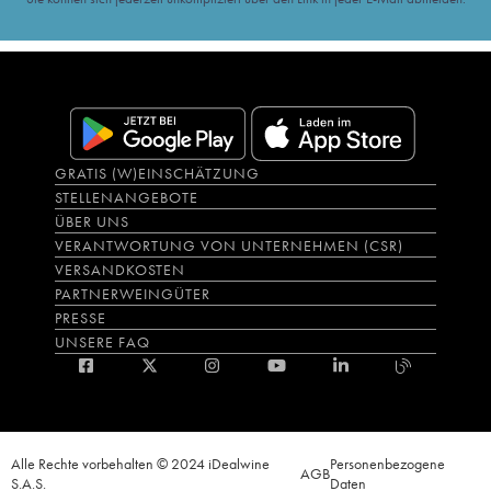
GRATIS (W)EINSCHÄTZUNG
STELLENANGEBOTE
ÜBER UNS
VERANTWORTUNG VON UNTERNEHMEN (CSR)
VERSANDKOSTEN
PARTNERWEINGÜTER
PRESSE
UNSERE FAQ
Alle Rechte vorbehalten © 2024 iDealwine
Personenbezogene
AGB
S.A.S.
Daten