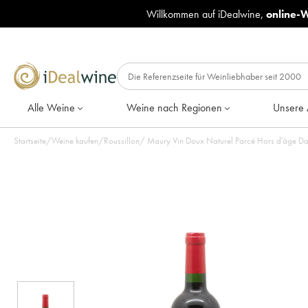
Willkommen auf iDealwine,
online-
Alle Weine
Weine nach Regionen
Unsere 
Startseite
/
Weine kaufen
/
Roussillon
/
Maury Vin Doux Naturel Parcé Hors d'âge Dau