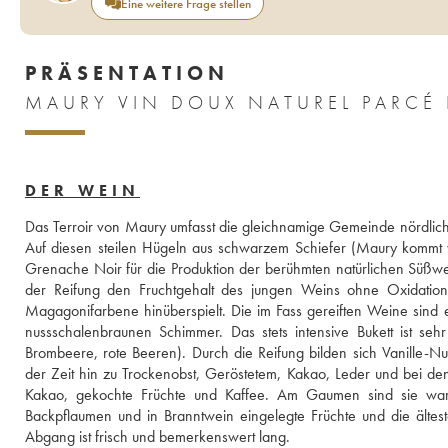
Eine weitere Frage stellen
PRÄSENTATION
MAURY VIN DOUX NATUREL PARCÉ
DER WEIN
Das Terroir von Maury umfasst die gleichnamige Gemeinde nördlich
Auf diesen steilen Hügeln aus schwarzem Schiefer (Maury kommt vo
Grenache Noir für die Produktion der berühmten natürlichen Süßwei
der Reifung den Fruchtgehalt des jungen Weins ohne Oxidation b
Magagonifarbene hinüberspielt. Die im Fass gereiften Weine sind 
nussschalenbraunen Schimmer. Das stets intensive Bukett ist sehr
Brombeere, rote Beeren). Durch die Reifung bilden sich Vanille-N
der Zeit hin zu Trockenobst, Geröstetem, Kakao, Leder und bei de
Kakao, gekochte Früchte und Kaffee. Am Gaumen sind sie warm u
Backpflaumen und in Branntwein eingelegte Früchte und die ältes
Abgang ist frisch und bemerkenswert lang.