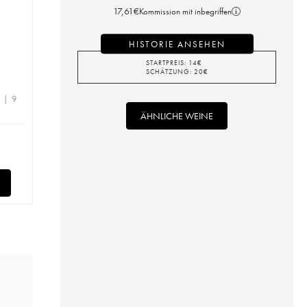
17,61
€
Kommission mit inbegriffen
HISTORIE ANSEHEN
e
STARTPREIS:
14
€
SCHÄTZUNG:
20
€
e | 9
ÄHNLICHE WEINE