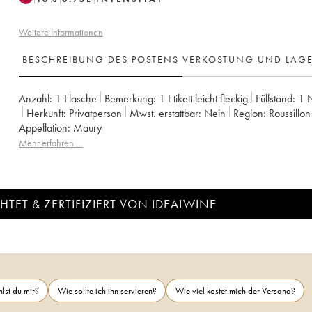
Weitere Informationen
BESCHREIBUNG DES POSTENS
VERKOSTUNG UND LAG
Anzahl:
1 Flasche
Bemerkung:
1 Etikett leicht fleckig
Füllstand:
1
Herkunft:
privatperson
Mwst. erstattbar:
nein
Region:
Roussillon
Appellation:
Maury
Mehr erfahren …
TET & ZERTIFIZIERT VON IDEALWINE
lst du mir?
Wie sollte ich ihn servieren?
Wie viel kostet mich der Versand?