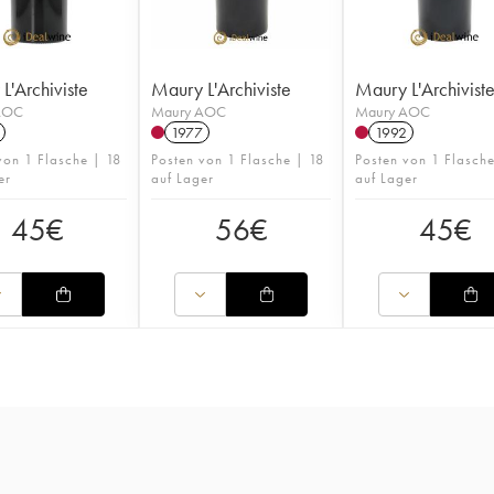
L'Archiviste
Maury L'Archiviste
Maury L'Archivist
AOC
Maury AOC
Maury AOC
1977
1992
von 1 Flasche | 18
Posten von 1 Flasche | 18
Posten von 1 Flasch
er
auf Lager
auf Lager
45
€
56
€
45
€