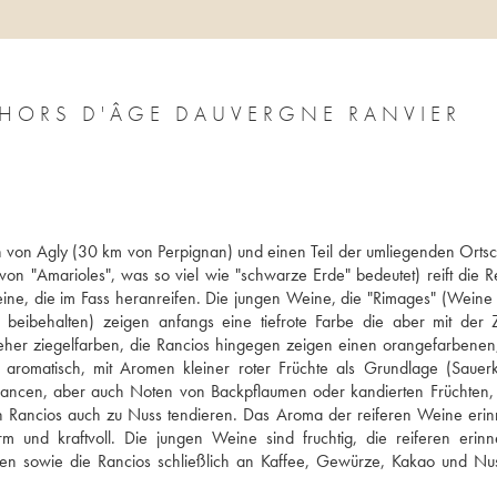
 HORS D'ÂGE DAUVERGNE RANVIER
 von Agly (30 km von Perpignan) und einen Teil der umliegenden Ortsch
n "Amarioles", was so viel wie "schwarze Erde" bedeutet) reift die Re
ne, die im Fass heranreifen. Die jungen Weine, die "Rimages" (Weine d
eibehalten) zeigen anfangs eine tiefrote Farbe die aber mit der Ze
eher ziegelfarben, die Rancios hingegen zeigen einen orangefarbenen,
 aromatisch, mit Aromen kleiner roter Früchte als Grundlage (Sauerki
uancen, aber auch Noten von Backpflaumen oder kandierten Früchten, d
n Rancios auch zu Nuss tendieren. Das Aroma der reiferen Weine erinn
nd kraftvoll. Die jungen Weine sind fruchtig, die reiferen erinn
ten sowie die Rancios schließlich an Kaffee, Gewürze, Kakao und Nus