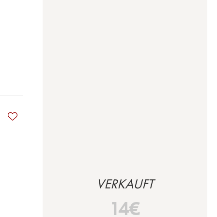
VERKAUFT
14
€