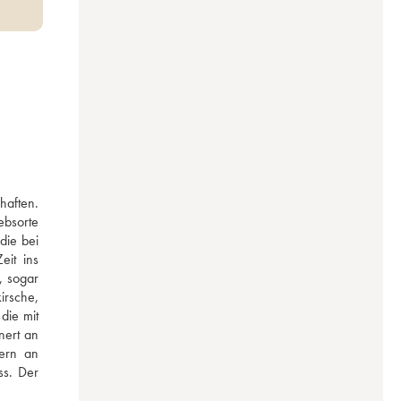
aften. 
bsorte 
ie bei 
it ins 
 sogar 
rsche, 
ie mit 
ert an 
ern an 
s. Der 