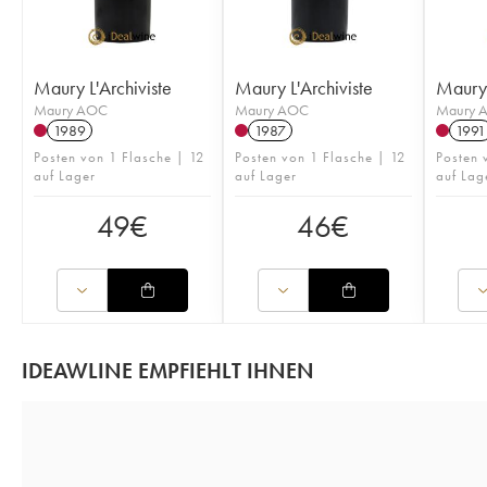
Maury L'Archiviste
Maury L'Archiviste
Maury 
Maury AOC
Maury AOC
Maury 
1989
1987
1991
Posten von 1 Flasche | 12
Posten von 1 Flasche | 12
Posten 
auf Lager
auf Lager
auf Lag
49
€
46
€
IDEAWLINE EMPFIEHLT IHNEN