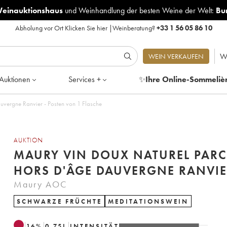
Weinauktionshaus
und
Weinhandlung der besten Weine der Welt:
Bu
Abholung vor Ort
Klicken Sie hier
|
Weinberatung?
+33 1 56 05 86 10
W
WEIN VERKAUFEN
Auktionen
Services +
✨
Ihre Online-Sommeliè
vergne Ranvier - Posten von 1 Flasche
AUKTION
MAURY VIN DOUX NATUREL PARC
HORS D'ÂGE DAUVERGNE RANVI
Maury AOC
SCHWARZE FRÜCHTE
MEDITATIONSWEIN
16
%
0.75
L
INTENSITÄT