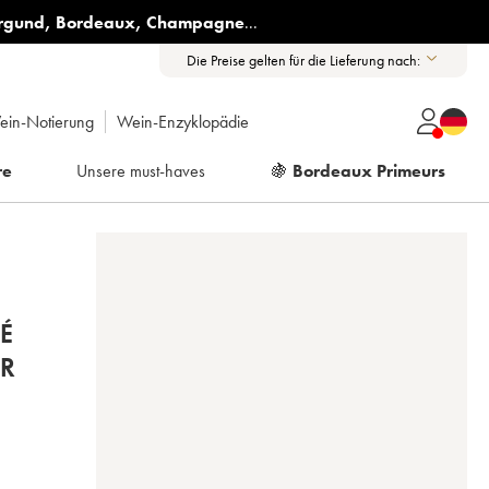
rgund
,
Bordeaux
,
Champagne
...
Die Preise gelten für die Lieferung nach:
ein-Notierung
Wein-Enzyklopädie
re
Unsere must-haves
🍇
Bordeaux Primeurs
É
ER