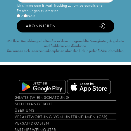
Ich stimme dem E-Mail-Tracking zu, um personalisierte
Empfehlungen zu erhalten
Ja
Nein
ABONNIEREN
Mit Ihrer Anmeldung erhalten Sie exklusiv ausgewählte Neuigkeiten, Angebote
und Einblicke von iDealwine.
Sie können sich jederzeit unkompliziert über den Link in jeder E-Mail abmelden.
GRATIS (W)EINSCHÄTZUNG
STELLENANGEBOTE
ÜBER UNS
VERANTWORTUNG VON UNTERNEHMEN (CSR)
VERSANDKOSTEN
PARTNERWEINGÜTER