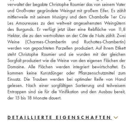
verwaltet der begabte Christophe Roumier das von seinem Vater 
und Großvater gegründete Weingut mit großem Eifer. Es zählt 
mittlerweile mit seinem Musigny und dem Chambolle 1er Cru 
Les Amoureuses zu den weltweit angesehensten Weingütern 
des Burgunds. Er verfügt jetzt über eine Rebfläche von 11,8 
Hektar, die zu den wertvollsten an der Côte de Nuits zählt. Zwei 
Weine (Charmes-Chambertin und Ruchottes-Chambertin) 
werden von gepachteten Parzellen produziert. Auf ihrem Etikett 
steht Christophe Roumier und sie wurden mit der gleichen 
Sorgfalt produziert wie die Weine von den eigenen Flächen der 
Domaine. Alle Flächen werden integriert bewirtschaftet. Es 
kommen keine Kunstdünger oder Pflanzenschutzmittel zum 
Einsatz. Die Trauben werden bei optimaler Reife von Hand 
gelesen. Nach einer sorgfältigen Sortierung und teilweisem 
Entrappen sind sie für die Vinifikation und den Ausbau bereit, 
der 15 bis 18 Monate dauert.
DETAILLIERTE EIGENSCHAFTEN