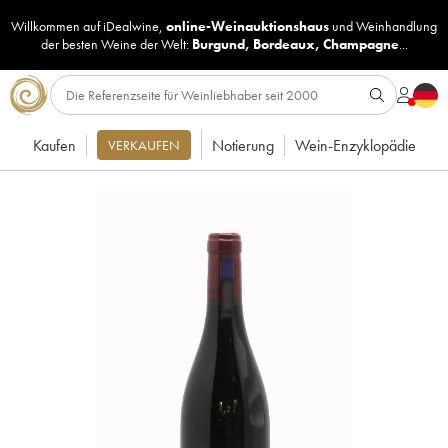
Willkommen auf iDealwine,
online-Weinauktionshaus
und
Weinhandlung
der besten Weine der Welt:
Burgund
,
Bordeaux
,
Champagne
...
Kaufen
Notierung
Wein-Enzyklopädie
VERKAUFEN