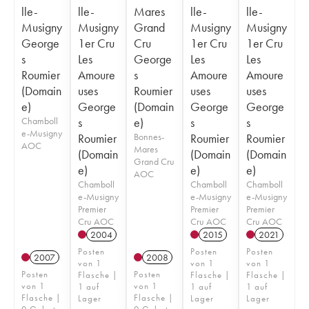
lle-
lle-
Mares
lle-
lle-
Musigny
Musigny
Grand
Musigny
Musigny
George
1er Cru
Cru
1er Cru
1er Cru
s
Les
George
Les
Les
Roumier
Amoure
s
Amoure
Amoure
(Domain
uses
Roumier
uses
uses
e)
George
(Domain
George
George
Chamboll
s
e)
s
s
e-Musigny
Roumier
Bonnes-
Roumier
Roumier
AOC
Mares
(Domain
(Domain
(Domain
Grand Cru
e)
e)
e)
AOC
Chamboll
Chamboll
Chamboll
e-Musigny
e-Musigny
e-Musigny
Premier
Premier
Premier
Cru AOC
Cru AOC
Cru AOC
2004
2015
2021
Posten
Posten
Posten
2007
2008
von 1
von 1
von 1
Posten
Posten
Flasche |
Flasche |
Flasche |
von 1
von 1
1 auf
1 auf
1 auf
Flasche |
Flasche |
Lager
Lager
Lager