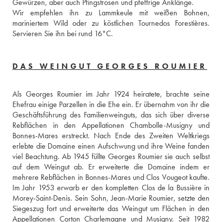
Gewürzen, aber auch Pfingstrosen und pfeffrige Anklänge. 
Wir empfehlen ihn zu Lammkeule mit weißen Bohnen, 
mariniertem Wild oder zu köstlichen Tournedos Forestières. 
Servieren Sie ihn bei rund 16°C.
DAS WEINGUT GEORGES ROUMIER
Als Georges Roumier im Jahr 1924 heiratete, brachte seine 
Ehefrau einige Parzellen in die Ehe ein. Er übernahm von ihr die 
Geschäftsführung des Familienweinguts, das sich über diverse 
Rebflächen in den Appellationen Chambolle-Musigny und 
Bonnes-Mares erstreckt. Nach Ende des Zweiten Weltkriegs 
erlebte die Domaine einen Aufschwung und ihre Weine fanden 
viel Beachtung. Ab 1945 füllte Georges Roumier sie auch selbst 
auf dem Weingut ab. Er erweiterte die Domaine indem er 
mehrere Rebflächen in Bonnes-Mares und Clos Vougeot kaufte. 
Im Jahr 1953 erwarb er den kompletten Clos de la Bussière in 
Morey-Saint-Denis. Sein Sohn, Jean-Marie Roumier, setzte den 
Siegeszug fort und erweiterte das Weingut um Flächen in den 
Appellationen Corton Charlemagne und Musigny. Seit 1982 