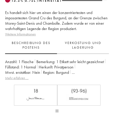
13.5
%
0.75
L
INTENSITÄT
Es handelt sich hier um einen der konzentriertesten und
imposantesten Grand Cru des Burgund, an der Grenze zwischen
Morey-Saint-Denis und Chambolle. Zudem wurde er von einer
wahrhaftigen Legende der Region produziert.
Weitere Informationen
BESCHREIBUNG DES
VERKOSTUNG UND
POSTENS
LAGERUNG
Anzahl:
1 Flasche
Bemerkung:
1 Etikett sehr leicht gezeichnet
Füllstand:
1
Normal
Herkunft:
privatperson
Mwst. erstattbar:
nein
Region:
Burgund
Appellation:
Bonnes-Mares
Klassifizierung:
Grand Cru
Mehr erfahren …
Eigentümer:
Georges Roumier (Domaine)
18
(93-96)