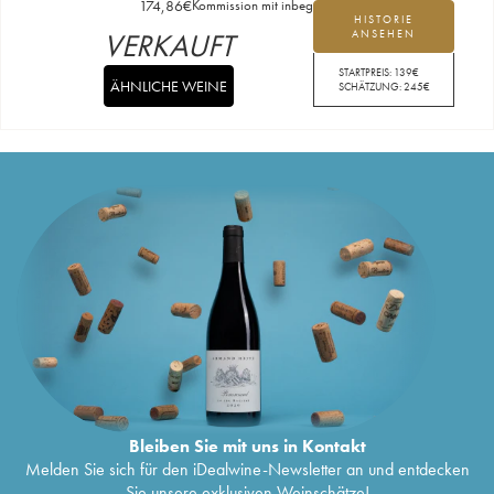
174,86
€
Kommission mit inbegriffen
HISTORIE
VERKAUFT
ANSEHEN
STARTPREIS:
139
€
ÄHNLICHE WEINE
SCHÄTZUNG:
245
€
Bleiben Sie mit uns in Kontakt
Melden Sie sich für den iDealwine-Newsletter an und entdecken
Sie unsere exklusiven Weinschätze!