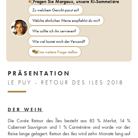
Fragen Sie Margaux, unsere KI-Sommelière
Zu welchem Gericht passt es?
Welche ähnlichen Weine empfiehlst du mir?
Wie sollte ich ihn servieren?
Wie viel kostet mich der Versand?
Eine weitere Frage stellen
PRÄSENTATION
LE PUY - RETOUR DES ILES 2018
DER WEIN
Die Cuvée Retour des Îles besteht aus 85 % Merlot, 14 % 
Cabernet Sauvignon und 1 % Carménère und wurde vor der 
Reise lange gelagert. Retour des îles wird zehn Monate lang auf 