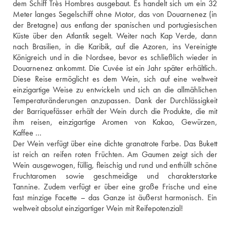
dem Schiff Très Hombres ausgebaut. Es handelt sich um ein 32 
Meter langes Segelschiff ohne Motor, das von Douarnenez (in 
der Bretagne) aus entlang der spanischen und portugiesischen 
Küste über den Atlantik segelt. Weiter nach Kap Verde, dann 
nach Brasilien, in die Karibik, auf die Azoren, ins Vereinigte 
Königreich und in die Nordsee, bevor es schließlich wieder in 
Douarnenez ankommt. Die Cuvée ist ein Jahr später erhältlich. 
Diese Reise ermöglicht es dem Wein, sich auf eine weltweit 
einzigartige Weise zu entwickeln und sich an die allmählichen 
Temperaturänderungen anzupassen. Dank der Durchlässigkeit 
der Barriquefässer erhält der Wein durch die Produkte, die mit 
ihm reisen, einzigartige Aromen von Kakao, Gewürzen, 
Kaffee ... 
Der Wein verfügt über eine dichte granatrote Farbe. Das Bukett 
ist reich an reifen roten Früchten. Am Gaumen zeigt sich der 
Wein ausgewogen, füllig, fleischig und rund und enthüllt schöne 
Fruchtaromen sowie geschmeidige und charakterstarke 
Tannine. Zudem verfügt er über eine große Frische und eine 
fast minzige Facette – das Ganze ist äußerst harmonisch. Ein 
weltweit absolut einzigartiger Wein mit Reifepotenzial!