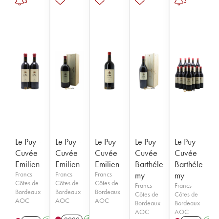
3
3
Le Puy -
Le Puy -
Le Puy -
Le Puy -
Le Puy -
Cuvée
Cuvée
Cuvée
Cuvée
Cuvée
Emilien
Emilien
Emilien
Barthéle
Barthéle
Francs
Francs
Francs
my
my
Côtes de
Côtes de
Côtes de
Francs
Francs
Bordeaux
Bordeaux
Bordeaux
Côtes de
Côtes de
AOC
AOC
AOC
Bordeaux
Bordeaux
AOC
AOC