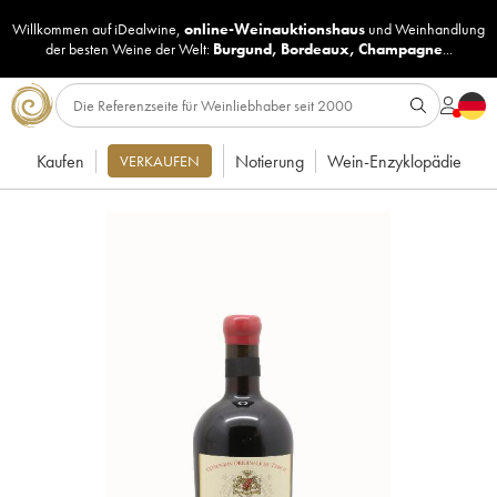
Willkommen auf iDealwine,
online-Weinauktionshaus
und
Weinhandlung
der besten Weine der Welt:
Burgund
,
Bordeaux
,
Champagne
...
Kaufen
Notierung
Wein-Enzyklopädie
VERKAUFEN