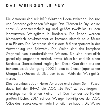
DAS WEINGUT LE PUY
Die Amoreau sind seit 1610 Winzer auf dem zwischen Libourne 
und Bergerac gelegenen Weingut. Das Château Le Puy ist eine 
echte Ausnahmeerscheinung und gehört zweifellos zu den 
innovativsten Weingütern in Bordeaux. Die Reben werden 
biodynamisch bewirtschaftet, es kommen niemals neue Fässer 
zum Einsatz. Die Amoreaus sind zudem äußerst sparsam in der 
Verwendung von Schwefel. Die Weine sind das komplette 
Gegenteil von standardisierten Weinen. Sie sind erstaunlich 
geradlinig, angenehm rustikal, etwas bäuerlich und für einen 
Bordeaux überraschend zugänglich. Diese Qualitäten wurden 
bekannt, als der Jahrgang 2003 in dem berühmten japanischen 
Manga Les Gouttes de Dieu zum besten Wein der Welt gekürt 
wurde. 
Dies veranlasste Jean-Pierre Amoreau und seinen Sohn Pascal 
dazu, bei der INAO die AOC „Le Puy“ zu beantragen - 
allerdings nur für einen kleinen Teil (5,6 ha) der 50 Hektar 
großen Fläche. 2017 trat das Weingut freiwillig aus der AOC 
Côtes des Francs aus, um mehr Freiheiten zu haben. Die Weine 