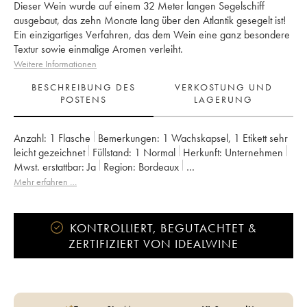
Dieser Wein wurde auf einem 32 Meter langen Segelschiff
ausgebaut, das zehn Monate lang über den Atlantik gesegelt ist!
Ein einzigartiges Verfahren, das dem Wein eine ganz besondere
Textur sowie einmalige Aromen verleiht.
Weitere Informationen
BESCHREIBUNG DES
VERKOSTUNG UND
POSTENS
LAGERUNG
Anzahl:
1 Flasche
Bemerkungen:
1 Wachskapsel
,
1 Etikett sehr
leicht gezeichnet
Füllstand:
1
Normal
Herkunft:
unternehmen
Mwst. erstattbar:
ja
Region:
Bordeaux
Appellation:
Francs Côtes de Bordeaux
Mehr erfahren …
Eigentümer:
Jean-Pierre et Pascal Amoreau
KONTROLLIERT, BEGUTACHTET &
ZERTIFIZIERT VON IDEALWINE