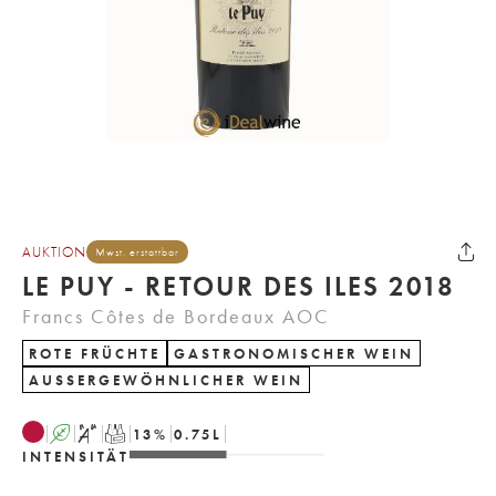
AUKTION
Mwst. erstattbar
LE PUY - RETOUR DES ILES 2018
Francs Côtes de Bordeaux AOC
ROTE FRÜCHTE
GASTRONOMISCHER WEIN
AUSSERGEWÖHNLICHER WEIN
A
S
T
13
%
0.75
L
INTENSITÄT