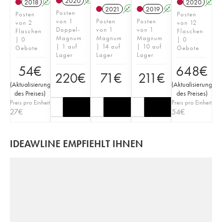
2020
A
S
T
2018
A
S
2020
A
2021
A
S
2019
A
S
T
Posten
Posten
Posten
von 1
Posten
Posten
von 2
von 12
Doppel-
von 1
von 1
Flaschen
Flaschen
Magnum
Magnum
Magnum
| 0
| 0
| 1 auf
| 14 auf
| 10 auf
Gebote
Gebote
Lager
Lager
Lager
54
€
648
€
220
€
71
€
211
€
(
Aktualisierung
(
Aktualisierung
des Preises
)
des Preises
)
Preis pro Einheit
Preis pro Einheit
27
€
54
€
IDEAWLINE EMPFIEHLT IHNEN