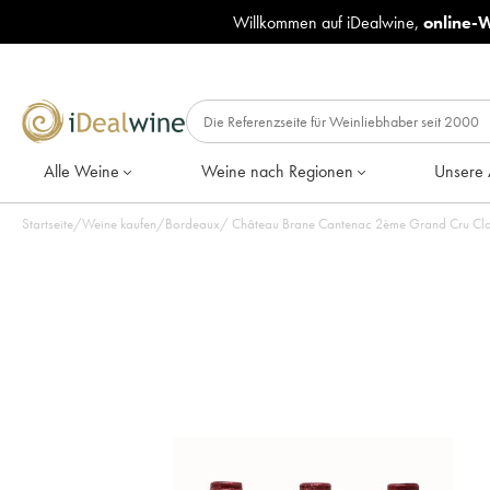
Willkommen auf iDealwine,
online-
Alle Weine
Weine nach Regionen
Unsere 
Startseite
/
Weine kaufen
/
Bordeaux
/