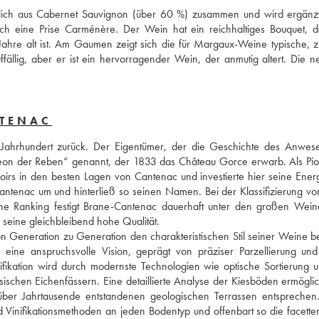
lich aus Cabernet Sauvignon (über 60 %) zusammen und wird ergänzt
h eine Prise Carménère. Der Wein hat ein reichhaltiges Bouquet, d
Jahre alt ist. Am Gaumen zeigt sich die für Margaux-Weine typische, zu
fällig, aber er ist ein hervorragender Wein, der anmutig altert. Die ne
NTENAC
Jahrhundert zurück. Der Eigentümer, der die Geschichte des Anwes
eon der Reben“ genannt, der 1833 das Château Gorce erwarb. Als Pion
irs in den besten Lagen von Cantenac und investierte hier seine Energ
tenac um und hinterließ so seinen Namen. Bei der Klassifizierung vo
che Ranking festigt Brane-Cantenac dauerhaft unter den großen Wein
seine gleichbleibend hohe Qualität.
n Generation zu Generation den charakteristischen Stil seiner Weine be
eine anspruchsvolle Vision, geprägt von präziser Parzellierung und 
nifikation wird durch modernste Technologien wie optische Sortierung u
sischen Eichenfässern. Eine detaillierte Analyse der Kiesböden ermöglich
über Jahrtausende entstandenen geologischen Terrassen entsprechen.
 Vinifikationsmethoden an jeden Bodentyp und offenbart so die facetten