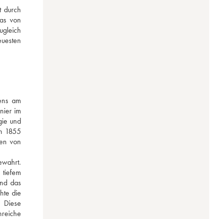
 durch 
as von 
gleich 
uesten 
ens am 
ier im 
ie und 
n 1855 
en von 
wahrt. 
tiefem 
nd das 
te die 
 Diese 
reiche 