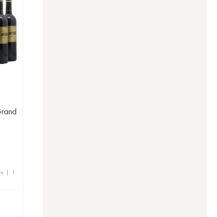
Grand
en | 1