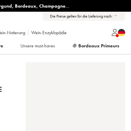
rgund
,
Bordeaux
,
Champagne
...
Die Preise gelten für die Lieferung nach:
ein-Notierung
Wein-Enzyklopädie
re
Unsere must-haves
🍇
Bordeaux Primeurs
E