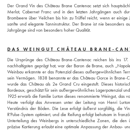
Der Grand Vin des Château Brane Cantenac setzt sich hauptsäch
Merlot, Cabernet Franc und in den letzten Jahrgängen auch durc
Brombeere über Veilchen bis hin zu Trüffel reicht, wenn er einige 
sanfte und elegante Tanninstruktur. Der Brane ist nie besonders auf
Jahrgänge sind von besonders hoher Qualität.
DAS WEINGUT CHÂTEAU BRANE-CA
Die Ursprünge des Château Brane-Cantenac reichen bis ins 17. 
nachhaltigsten geprägt hat, war der Baron de Brane, auch „Napol
Weinbau erkannte er das Potenzial dieses außergewöhnlichen Terro
sein Vermögen. 1838 benannte er das Château Gorce in Brane-Can
wurde das Château als 2e Grand Cru eingestuft. Dieses historis
Bordeaux, geschätzt für sein außergewöhnliches Lagerpotenzial und 
1925 erwarb die Familie Lurton dieses renommierte Weingut, das vo
Heute verfolgt das Anwesen unter der Leitung von Henri Lurton 
Verständnis der Böden. Die Lese erfolgt äußerst sorgfältig, die Vi
R'Pulse-System optimiert, und die Reifung erfolgt behutsam in franzö
Unterteilung des Weinbergs in unterschiedliche Zonen, die den 
präzise Kartierung erlaubt eine optimale Anpassung der Anbau- und