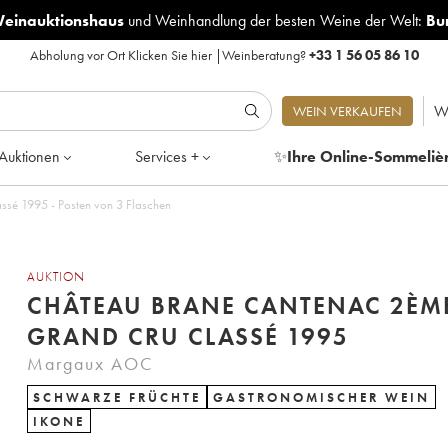
Weinauktionshaus
und
Weinhandlung der besten Weine der Welt:
Bu
Abholung vor Ort
Klicken Sie hier
|
Weinberatung?
+33 1 56 05 86 10
W
WEIN VERKAUFEN
Auktionen
Services +
✨
Ihre Online-Sommeliè
Château Brane Cantenac 2ème Grand Cru Classé 1995 - Posten von 3 Flaschen
AUKTION
CHÂTEAU BRANE CANTENAC 2ÈM
GRAND CRU CLASSÉ 1995
Margaux AOC
SCHWARZE FRÜCHTE
GASTRONOMISCHER WEIN
IKONE