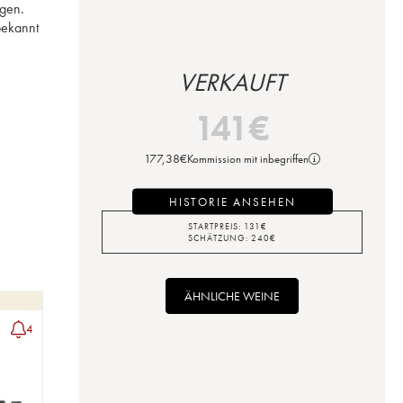
ngen.
ekannt 
VERKAUFT
141
€
177,38
€
Kommission mit inbegriffen
HISTORIE ANSEHEN
STARTPREIS:
131
€
SCHÄTZUNG:
240
€
ÄHNLICHE WEINE
4