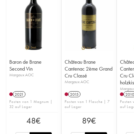
Baron de Brane
Château Brane
Châte
Second Vin
Cantenac 2ème Grand
Cante
Margaux AOC
Cru Classé
Cru Cl
Margaux AOC
holzki
Margau
2021
2015
201
Posten von 1 Magnum |
Posten von 1 Flasche | 7
Posten
32 auf Lager
auf Lager
auf Lag
48
€
89
€