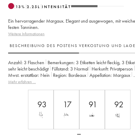
13
%
2.25
L
INTENSITÄT
Ein hervorragender Margaux. Elegant und ausgewogen, mit weich
festen Tanninen.
Weitere Informationen
BESCHREIBUNG DES POSTENS
VERKOSTUNG UND LAG
Anzahl:
3 Flaschen
Bemerkungen:
3 Etiketten leicht fleckig
,
3 Etike
sehr leicht beschädigt
Füllstand:
3
Normal
Herkunft:
privatperson
Mwst. erstattbar:
nein
Region:
Bordeaux
Appellation:
Margaux
Klassifizierung:
2ème Grand Cru Classé
Eigentümer:
Henri Lurton
Mehr erfahren …
Anmerkung:
import US
93
17
91
92