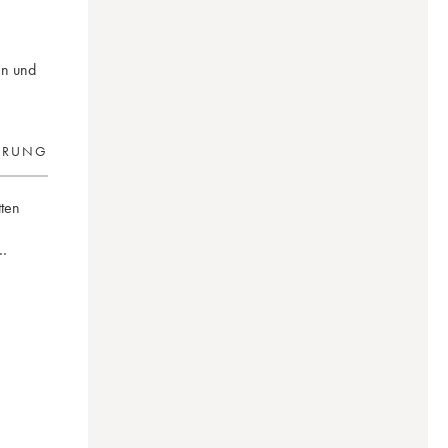
en und
ERUNG
tten