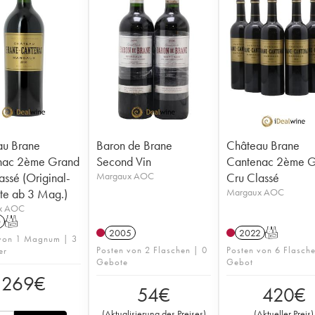
au Brane
Baron de Brane
Château Brane
nac 2ème Grand
Second Vin
Cantenac 2ème 
assé (Original-
Margaux AOC
Cru Classé
ste ab 3 Mag.)
Margaux AOC
x AOC
0
T
2005
2022
T
 von 1 Magnum | 3
Posten von 2 Flaschen | 0
Posten von 6 Flasch
er
Gebote
Gebot
269
€
54
€
420
€
(
Aktualisierung des Preises
)
(
Aktueller Preis
)