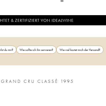
TET & ZERTIFIZIERT VON IDEALWINE
lst du mir?
Wie sollte ich ihn servieren?
Wie viel kostet mich der Versand?
CHÂTEAU BRANE CANTENAC 2ÈME GRAND CRU CLASSÉ 1995