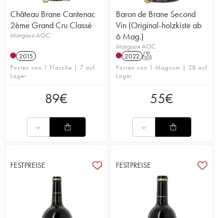
Château Brane Cantenac
Baron de Brane Second
2ème Grand Cru Classé
Vin (Original-holzkiste ab
Margaux AOC
6 Mag.)
Margaux AOC
2015
2022
T
Posten von 1 Flasche | 7 auf
Posten von 1 Magnum | 28 auf
Lager
Lager
89
€
55
€
FESTPREISE
FESTPREISE