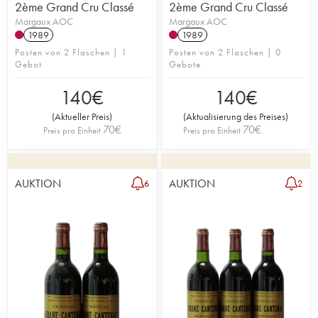
2ème Grand Cru Classé
2ème Grand Cru Classé
Margaux AOC
Margaux AOC
1989
1989
Posten von 2 Flaschen | 1
Posten von 2 Flaschen | 0
Gebot
Gebote
140
€
140
€
(
Aktueller Preis
)
(
Aktualisierung des Preises
)
70
€
70
€
Preis pro Einheit
Preis pro Einheit
AUKTION
AUKTION
6
2