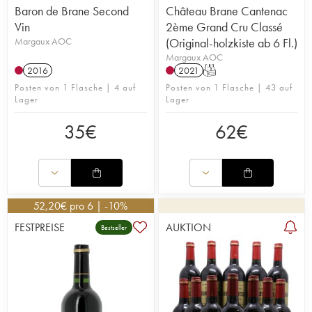
Baron de Brane Second
Château Brane Cantenac
Vin
2ème Grand Cru Classé
Margaux AOC
(Original-holzkiste ab 6 Fl.)
Margaux AOC
2016
2021
T
Posten von 1 Flasche | 4 auf
Posten von 1 Flasche | 43 auf
Lager
Lager
35
€
62
€
52,20
€
pro 6 | -10%
FESTPREISE
AUKTION
Bestseller