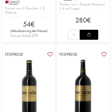
2005
Posten von 1 Doppel-Magnum
Posten von 2 Flaschen | 0
| 6 auf Lager
Gebote
280
€
54
€
(
Aktualisierung des Preises
)
27
€
Preis pro Einheit
FESTPREISE
FESTPREISE