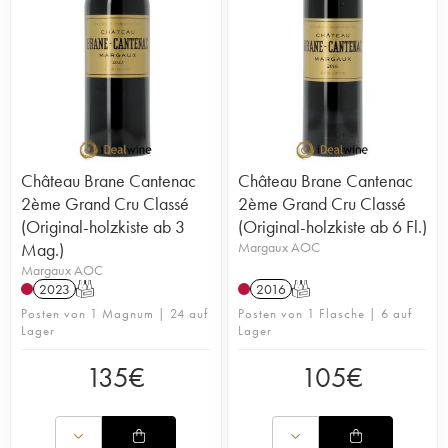
Château Brane Cantenac
Château Brane Cantenac
2ème Grand Cru Classé
2ème Grand Cru Classé
(Original-holzkiste ab 3
(Original-holzkiste ab 6 Fl.)
Mag.)
Margaux AOC
Margaux AOC
2023
T
2016
T
Posten von 1 Magnum | 24 auf
Posten von 1 Flasche | 6 auf
Lager
Lager
135
€
105
€