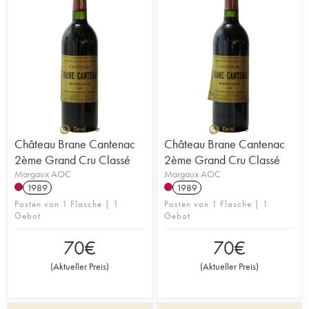
Château Brane Cantenac
Château Brane Cantenac
2ème Grand Cru Classé
2ème Grand Cru Classé
Margaux AOC
Margaux AOC
1989
1989
Posten von 1 Flasche | 1
Posten von 1 Flasche | 1
Gebot
Gebot
70
€
70
€
(
Aktueller Preis
)
(
Aktueller Preis
)