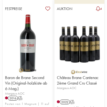
FESTPREISE
AUKTION
4
Baron de Brane Second
Château Brane Cantenac
Vin (Original-holzkiste ab
2ème Grand Cru Classé
6 Mag.)
Margaux AOC
Margaux AOC
2016
T
2022
T
Posten von 1 Magnum | 11 auf