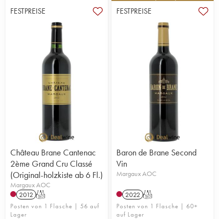
FESTPREISE
FESTPREISE
Château Brane Cantenac
Baron de Brane Second
2ème Grand Cru Classé
Vin
(Original-holzkiste ab 6 Fl.)
Margaux AOC
Margaux AOC
2012
T
2022
T
Posten von 1 Flasche | 56 auf
Posten von 1 Flasche | 60+
Lager
auf Lager