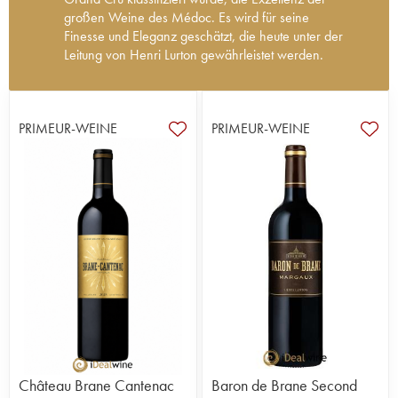
großen Weine des Médoc. Es wird für seine
Finesse und Eleganz geschätzt, die heute unter der
Leitung von Henri Lurton gewährleistet werden.
Die Ursprünge des Château Brane-Cantenac
reichen bis ins 17. Jahrhundert zurück. Der
Eigentümer, der die Geschichte des Anwesens am
PRIMEUR-WEINE
PRIMEUR-WEINE
nachhaltigsten geprägt hat, war der Baron de
Brane, auch „Napoleon der Reben“ genannt, der
1833 das Château Gorce erwarb. Als Pionier im
Weinbau erkannte er das Potenzial dieses
außergewöhnlichen Terroirs in den besten Lagen
von Cantenac und investierte hier seine Energie
und sein Vermögen. 1838 benannte er das
Château Gorce in Brane-Cantenac um und
hinterließ so seinen Namen. Bei der
Klassifizierung von 1855 wurde das Château als
2e Grand Cru eingestuft. Dieses historische
Ranking festigt Brane-Cantenac dauerhaft unter
den großen Weinen von Bordeaux, geschätzt für
sein außergewöhnliches Lagerpotenzial und seine
Château Brane Cantenac
Baron de Brane Second