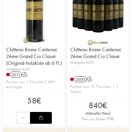
Château Brane Cantenac
Château Brane Cantenac
2ème Grand Cru Classé
2ème Grand Cru Classé
(Original-holzkiste ab 6 Fl.)
Margaux AOC
Margaux AOC
2013
T
2000
T
Posten von 1 Flasche | 60+
Posten von 12 Flaschen | 1
auf Lager
Gebot
58
€
840
€
(
Aktueller Preis
)
70
€
Preis pro Einheit