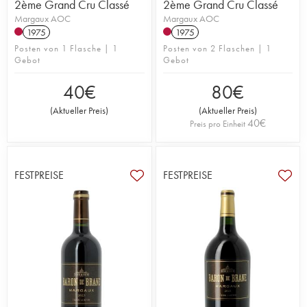
2ème Grand Cru Classé
2ème Grand Cru Classé
Margaux AOC
Margaux AOC
1975
1975
Posten von 1 Flasche | 1
Posten von 2 Flaschen | 1
Gebot
Gebot
40
€
80
€
(
Aktueller Preis
)
(
Aktueller Preis
)
40
€
Preis pro Einheit
FESTPREISE
FESTPREISE