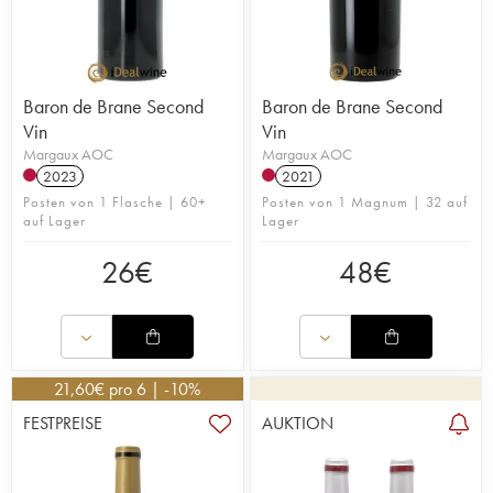
Baron de Brane Second
Baron de Brane Second
Vin
Vin
Margaux AOC
Margaux AOC
2023
2021
Posten von 1 Flasche | 60+
Posten von 1 Magnum | 32 auf
auf Lager
Lager
26
€
48
€
21,60
€
pro 6 | -10%
FESTPREISE
AUKTION