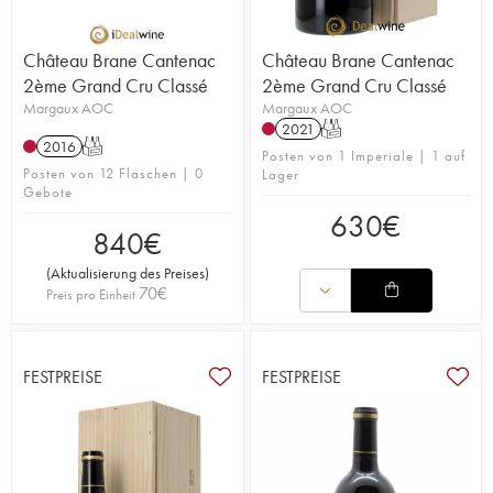
Château Brane Cantenac
Château Brane Cantenac
2ème Grand Cru Classé
2ème Grand Cru Classé
Margaux AOC
Margaux AOC
2021
T
2016
T
Posten von 1 Imperiale | 1 auf
Posten von 12 Flaschen | 0
Lager
Gebote
630
€
840
€
(
Aktualisierung des Preises
)
70
€
Preis pro Einheit
FESTPREISE
FESTPREISE