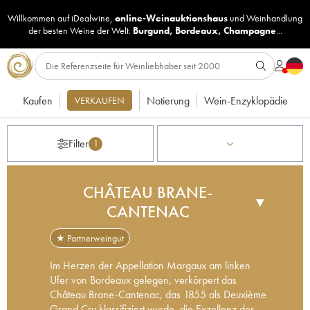
Willkommen auf iDealwine,
online-Weinauktionshaus
und
Weinhandlung
der besten Weine der Welt:
Burgund
,
Bordeaux
,
Champagne
...
Kaufen
Notierung
Wein-Enzyklopädie
VERKAUFEN
Filter
1
CHÂTEAU BRANE-
▼
CANTENAC
★ Partnerweingut
Im Herzen der Appellation Margaux am linken
Ufer von Bordeaux gelegen, verkörpert das
Château Brane-Cantenac, das 1855 als Deuxième
Grand Cru klassifiziert wurde, die Exzellenz der