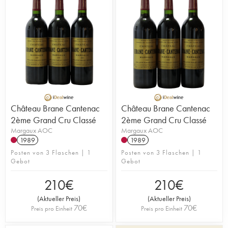
Château Brane Cantenac
Château Brane Cantenac
2ème Grand Cru Classé
2ème Grand Cru Classé
Margaux AOC
Margaux AOC
1989
1989
Posten von 3 Flaschen | 1
Posten von 3 Flaschen | 1
Gebot
Gebot
210
€
210
€
(
Aktueller Preis
)
(
Aktueller Preis
)
70
€
70
€
Preis pro Einheit
Preis pro Einheit