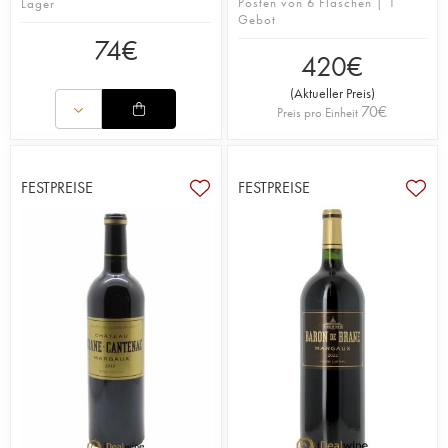
Posten von 6 Flaschen | 1
Lager
Gebot
74
€
420
€
(
Aktueller Preis
)
70
€
Preis pro Einheit
FESTPREISE
FESTPREISE