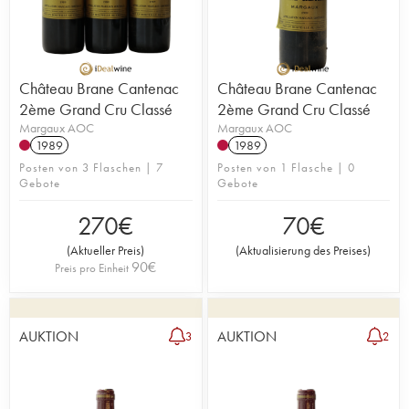
authentisch zur Geltung zu bringen.
Das Weingut produziert einen großen Wein, einen
Zweitwein „Baron de Brane“ sowie einen
Drittwein „Château Notton“. Die Weine sind
Château Brane Cantenac
Château Brane Cantenac
bekannt für ihre Finesse und schöne Fruchtigkeit –
2ème Grand Cru Classé
2ème Grand Cru Classé
ein Stil, der typisch für Margaux ist.
Margaux AOC
Margaux AOC
1989
1989
Den Blogartikel über das Weingut Brane-Cantenac
Posten von 3 Flaschen | 7
Posten von 1 Flasche | 0
Gebote
Gebote
lesen
270
€
70
€
(
Aktueller Preis
)
(
Aktualisierung des Preises
)
90
€
Preis pro Einheit
AUKTION
AUKTION
3
2