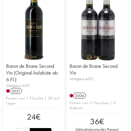
Baron de Brane Second
Baron de Brane Second
Vin (Original-holzkiste ab
Vin
6 Fl.)
Margaux AOC
Margaux AOC
2021
2006
Posten von 1 Flasche | 30 auf
Posten von 2 Flaschen | 0
Lager
Gebote
24
€
36
€
(
Aktualisierung des Preises
)