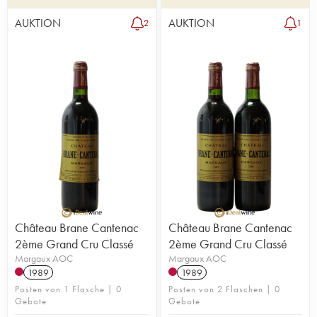
AUKTION
AUKTION
2
1
Château Brane Cantenac
Château Brane Cantenac
2ème Grand Cru Classé
2ème Grand Cru Classé
Margaux AOC
Margaux AOC
1989
1989
Posten von 1 Flasche | 0
Posten von 2 Flaschen | 0
Gebote
Gebote