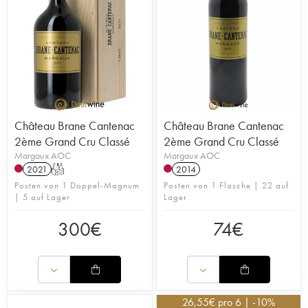
Château Brane Cantenac
Château Brane Cantenac
2ème Grand Cru Classé
2ème Grand Cru Classé
Margaux AOC
Margaux AOC
2021
T
2014
Posten von 1 Doppel-Magnum
Posten von 1 Flasche | 22 auf
| 5 auf Lager
Lager
300
€
74
€
26,55
€
pro 6 | -10%