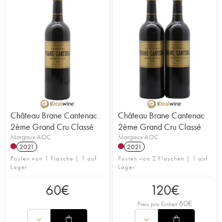
Château Brane Cantenac
Château Brane Cantenac
2ème Grand Cru Classé
2ème Grand Cru Classé
Margaux AOC
Margaux AOC
2021
2021
Posten von 1 Flasche | 1 auf
Posten von 2 Flaschen | 1 auf
Lager
Lager
60
€
120
€
60
€
Preis pro Einheit