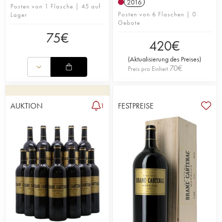
2016
Posten von 1 Flasche | 45 auf
Posten von 6 Flaschen | 0
Lager
Gebote
75
€
420
€
(
Aktualisierung des Preises
)
70
€
Preis pro Einheit
AUKTION
FESTPREISE
1