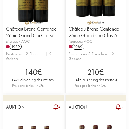
Château Brane Cantenac
Château Brane Cantenac
2ème Grand Cru Classé
2ème Grand Cru Classé
Margaux AOC
Margaux AOC
1989
1989
Posten von 2 Flaschen | 0
Posten von 3 Flaschen | 0
Gebote
Gebote
140
€
210
€
(
Aktualisierung des Preises
)
(
Aktualisierung des Preises
)
70
€
70
€
Preis pro Einheit
Preis pro Einheit
AUKTION
AUKTION
4
3