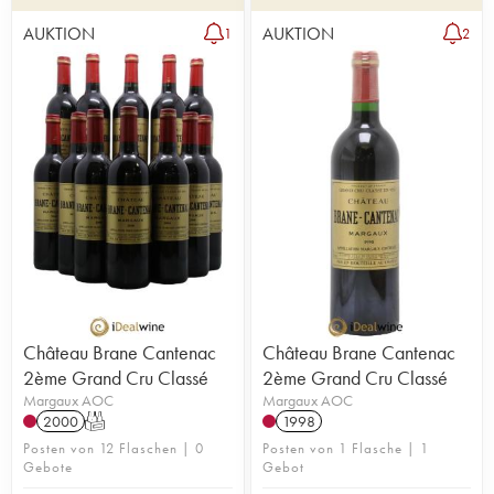
AUKTION
AUKTION
1
2
Château Brane Cantenac
Château Brane Cantenac
2ème Grand Cru Classé
2ème Grand Cru Classé
Margaux AOC
Margaux AOC
2000
T
1998
Posten von 12 Flaschen | 0
Posten von 1 Flasche | 1
Gebote
Gebot