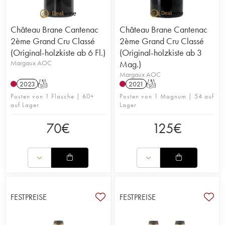
Château Brane Cantenac
Château Brane Cantenac
2ème Grand Cru Classé
2ème Grand Cru Classé
(Original-holzkiste ab 6 Fl.)
(Original-holzkiste ab 3
Margaux AOC
Mag.)
Margaux AOC
2023
T
2021
T
Posten von 1 Flasche | 60+
Posten von 1 Magnum | 54 auf
auf Lager
Lager
70
€
125
€
FESTPREISE
FESTPREISE