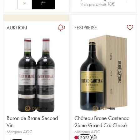
18
€
Preis pro Einheit
AUKTION
FESTPREISE
1
Baron de Brane Second
Château Brane Cantenac
Vin
2ème Grand Cru Classé
Margaux AOC
Margaux AOC
2023
T