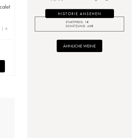
calet
HISTORIE ANSEHEN
STARTPREIS:
1
€
SCHÄTZUNG:
40
€
e | 6
ÄHNLICHE WEINE