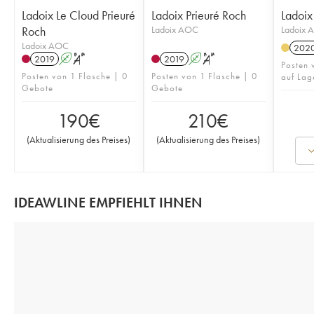
Ladoix Le Cloud Prieuré
Ladoix Prieuré Roch
Ladoix
Roch
Ladoix AOC
Ladoix 
Ladoix AOC
202
2019
A
S
2019
A
S
Posten 
Posten von 1 Flasche | 0
Posten von 1 Flasche | 0
auf Lag
Gebote
Gebote
190
€
210
€
(
Aktualisierung des Preises
)
(
Aktualisierung des Preises
)
IDEAWLINE EMPFIEHLT IHNEN