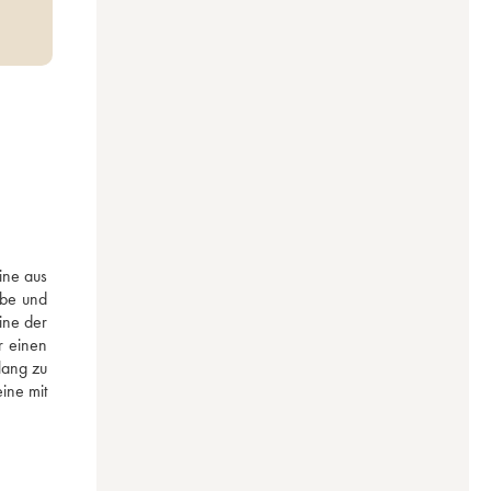
ne aus 
be und 
ne der 
 einen 
ang zu 
ne mit 