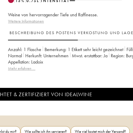
13
%
0.75
L
INTENSITÄT
Weine von hervorragender Tiefe und Raffinesse.
Weitere Informationen
BESCHREIBUNG DES POSTENS
VERKOSTUNG UND LAG
Anzahl:
1 Flasche
Bemerkung:
1 Etikett sehr leicht gezeichnet
Fül
Normal
Herkunft:
unternehmen
Mwst. erstattbar:
ja
Region:
Bu
Appellation:
Ladoix
Mehr erfahren …
TET & ZERTIFIZIERT VON IDEALWINE
lst du mir?
Wie sollte ich ihn servieren?
Wie viel kostet mich der Versand?