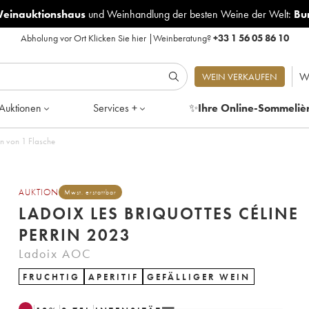
Weinauktionshaus
und
Weinhandlung der besten Weine der Welt:
Bu
Abholung vor Ort
Klicken Sie hier
|
Weinberatung?
+33 1 56 05 86 10
W
WEIN VERKAUFEN
Auktionen
Services +
✨
Ihre Online-Sommeliè
en von 1 Flasche
AUKTION
Mwst. erstattbar
LADOIX LES BRIQUOTTES CÉLINE
PERRIN 2023
Ladoix AOC
FRUCHTIG
APERITIF
GEFÄLLIGER WEIN