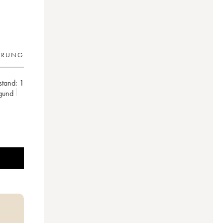
ERUNG
lstand:
1
rgund