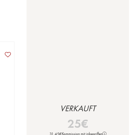
VERKAUFT
25
€
31,45
€
Kommission mit inbegriffen