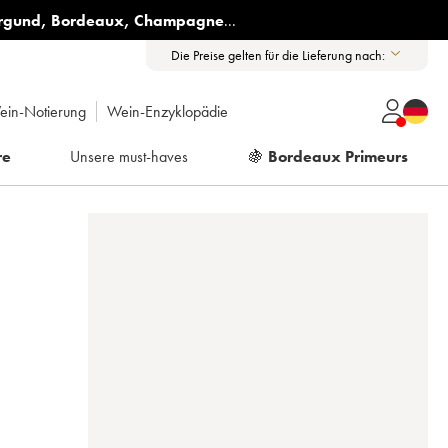
rgund
,
Bordeaux
,
Champagne
...
Die Preise gelten für die Lieferung nach:
ein-Notierung
Wein-Enzyklopädie
re
Unsere must-haves
🍇
Bordeaux Primeurs