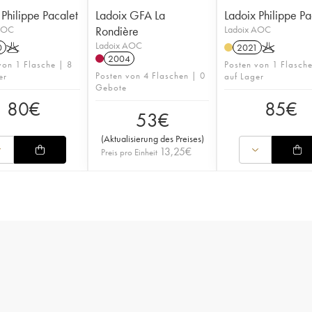
 Philippe Pacalet
Ladoix GFA La
Ladoix Philippe Pa
AOC
Rondière
Ladoix AOC
Ladoix AOC
0
K
2021
K
2004
von 1 Flasche | 8
Posten von 1 Flasch
Posten von 4 Flaschen | 0
er
auf Lager
Gebote
80
€
85
€
53
€
(
Aktualisierung des Preises
)
13,25
€
Preis pro Einheit