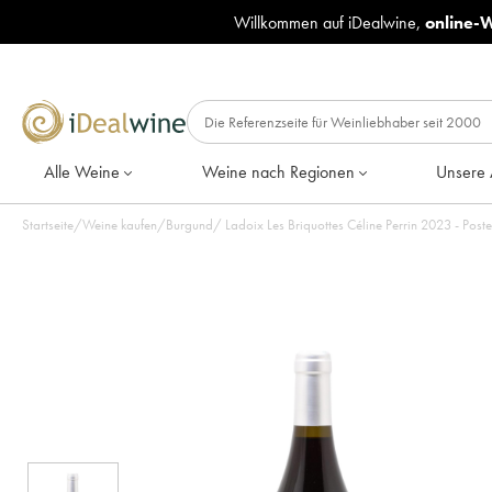
Willkommen auf iDealwine,
online-
Alle Weine
Weine nach Regionen
Unsere 
Startseite
/
Weine kaufen
/
Burgund
/
Ladoix Les Briquottes Céline Perrin 2023 - Post