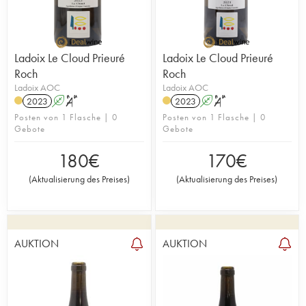
Ladoix Le Cloud Prieuré
Ladoix Le Cloud Prieuré
Roch
Roch
Ladoix AOC
Ladoix AOC
2023
A
S
2023
A
S
Posten von 1 Flasche | 0
Posten von 1 Flasche | 0
Gebote
Gebote
180
€
170
€
(
Aktualisierung des Preises
)
(
Aktualisierung des Preises
)
AUKTION
AUKTION