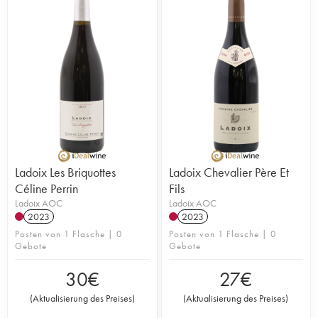
Ladoix Les Briquottes
Ladoix Chevalier Père Et
Céline Perrin
Fils
Ladoix AOC
Ladoix AOC
2023
2023
Posten von 1 Flasche | 0
Posten von 1 Flasche | 0
Gebote
Gebote
30
€
27
€
(
Aktualisierung des Preises
)
(
Aktualisierung des Preises
)