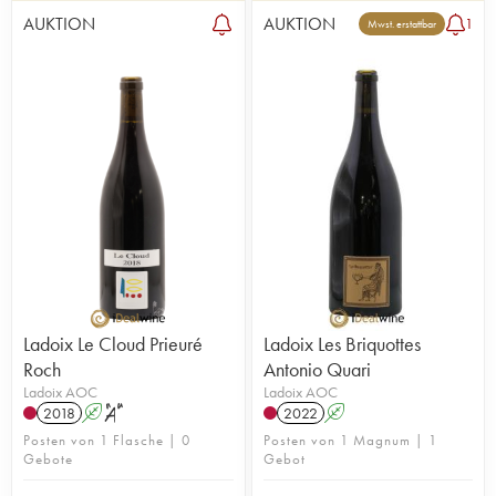
AUKTION
AUKTION
1
Mwst. erstattbar
Ladoix Le Cloud Prieuré
Ladoix Les Briquottes
Roch
Antonio Quari
Ladoix AOC
Ladoix AOC
2018
A
S
2022
A
Posten von 1 Flasche | 0
Posten von 1 Magnum | 1
Gebote
Gebot