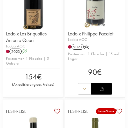
Ladoix Les Briquottes
Ladoix Philippe Pacalet
Antonio Quari
Ladoix AOC
Ladoix AOC
2023
K
2023
A
Posten von 1 Flasche | 15 auf
Posten von 1 Flasche | 0
Lager
Gebote
90
€
154
€
(
Aktualisierung des Preises
)
FESTPREISE
FESTPREISE
Letzte Chance