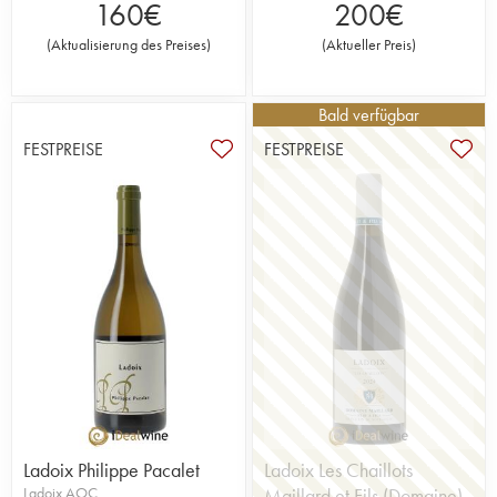
160
€
200
€
(
Aktualisierung des Preises
)
(
Aktueller Preis
)
Bald verfügbar
FESTPREISE
FESTPREISE
Ladoix Philippe Pacalet
Ladoix Les Chaillots
Ladoix AOC
Maillard et Fils (Domaine)