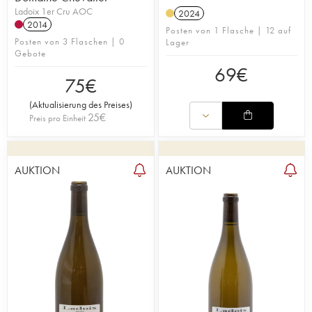
Ladoix 1er Cru AOC
2024
2014
Posten von 1 Flasche | 12 auf
Posten von 3 Flaschen | 0
Lager
Gebote
69
€
75
€
(
Aktualisierung des Preises
)
25
€
Preis pro Einheit
AUKTION
AUKTION