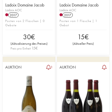
Ladoix Domaine Jacob
Ladoix Domaine Jacob
Ladoix AOC
Ladoix AOC
2017
2017
Posten von 2 Flaschen | 0
Posten von 1 Flasche | 1
Gebote
Gebot
30
€
15
€
(
Aktualisierung des Preises
)
(
Aktueller Preis
)
15
€
Preis pro Einheit
AUKTION
AUKTION
1