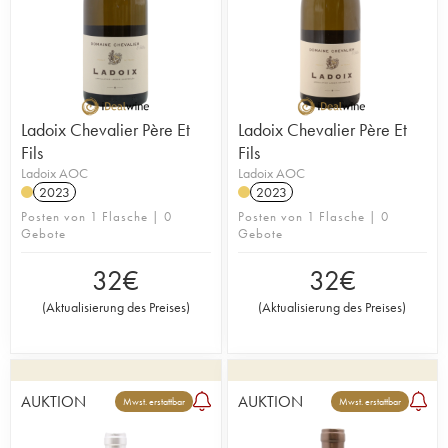
Ladoix Chevalier Père Et
Ladoix Chevalier Père Et
Fils
Fils
Ladoix AOC
Ladoix AOC
2023
2023
Posten von 1 Flasche | 0
Posten von 1 Flasche | 0
Gebote
Gebote
32
€
32
€
(
Aktualisierung des Preises
)
(
Aktualisierung des Preises
)
AUKTION
AUKTION
Mwst. erstattbar
Mwst. erstattbar