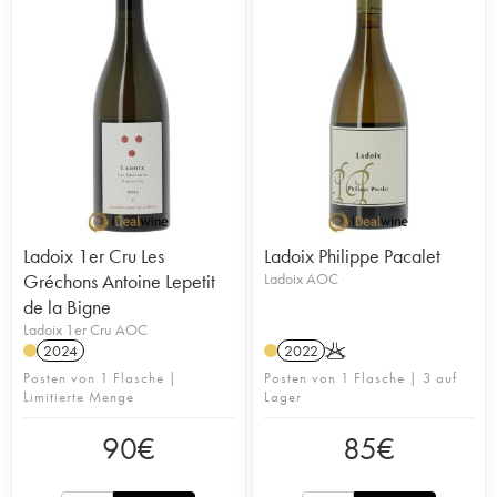
Ladoix 1er Cru Les
Ladoix Philippe Pacalet
Gréchons Antoine Lepetit
Ladoix AOC
de la Bigne
Ladoix 1er Cru AOC
2024
2022
K
Posten von 1 Flasche |
Posten von 1 Flasche | 3 auf
Limitierte Menge
Lager
90
€
85
€