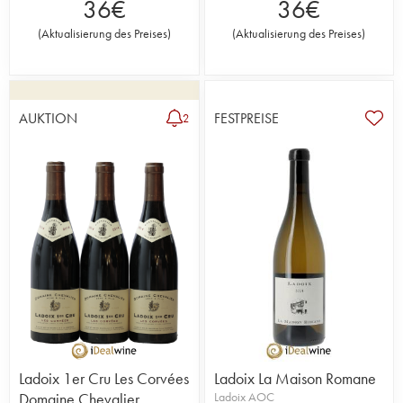
36
€
36
€
(
Aktualisierung des Preises
)
(
Aktualisierung des Preises
)
AUKTION
FESTPREISE
2
Ladoix 1er Cru Les Corvées
Ladoix La Maison Romane
Domaine Chevalier
Ladoix AOC