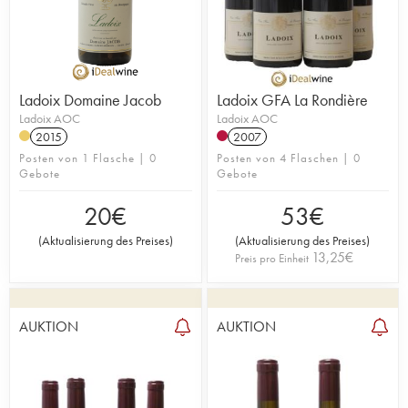
Ladoix Domaine Jacob
Ladoix GFA La Rondière
Ladoix AOC
Ladoix AOC
2015
2007
Posten von 1 Flasche | 0
Posten von 4 Flaschen | 0
Gebote
Gebote
20
€
53
€
(
Aktualisierung des Preises
)
(
Aktualisierung des Preises
)
13,25
€
Preis pro Einheit
AUKTION
AUKTION