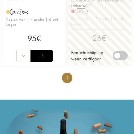
Ladoix AOC
2024
2023
K
Posten von 1 Flasche | 0 auf
Posten von 1 Flasche | 6 auf
Lager
Lager
26
€
95
€
Benachrichtigung
wenn verfügbar
1