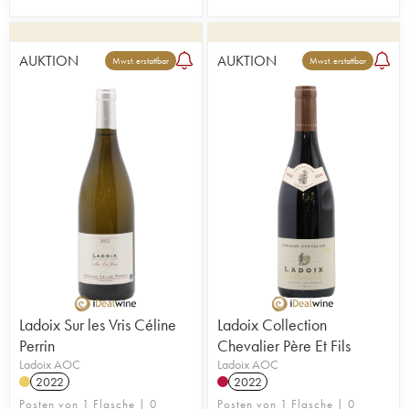
AUKTION
AUKTION
Mwst. erstattbar
Mwst. erstattbar
Ladoix Sur les Vris Céline
Ladoix Collection
Perrin
Chevalier Père Et Fils
Ladoix AOC
Ladoix AOC
2022
2022
Posten von 1 Flasche | 0
Posten von 1 Flasche | 0