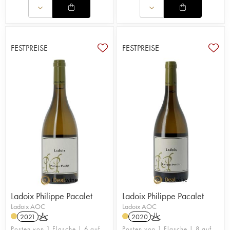
FESTPREISE
FESTPREISE
Ladoix Philippe Pacalet
Ladoix Philippe Pacalet
Ladoix AOC
Ladoix AOC
2021
K
2020
K
Posten von 1 Flasche | 6 auf
Posten von 1 Flasche | 8 auf