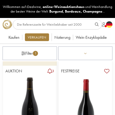
Willkommen auf iDealwine,
online-Weinauktionshaus
und
Weinhandlung
der besten Weine der Welt:
Burgund
,
Bordeaux
,
Champagne
...
Kaufen
Notierung
Wein-Enzyklopädie
VERKAUFEN
Filter
1
AUKTION
FESTPREISE
3