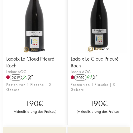
Ladoix Le Cloud Prieuré
Ladoix Le Cloud Prieuré
Roch
Roch
Ladoix AOC
Ladoix AOC
2019
A
S
2019
A
S
Posten von 1 Flasche | 0
Posten von 1 Flasche | 0
Gebote
Gebote
190
€
190
€
(
Aktualisierung des Preises
)
(
Aktualisierung des Preises
)