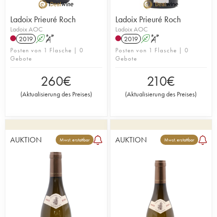
Ladoix Prieuré Roch
Ladoix Prieuré Roch
Ladoix AOC
Ladoix AOC
2019
A
S
2019
A
S
Posten von 1 Flasche | 0
Posten von 1 Flasche | 0
Gebote
Gebote
260
€
210
€
(
Aktualisierung des Preises
)
(
Aktualisierung des Preises
)
AUKTION
AUKTION
Mwst. erstattbar
Mwst. erstattbar