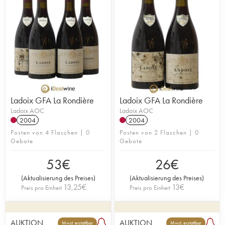
Ladoix GFA La Rondière
Ladoix GFA La Rondière
Ladoix AOC
Ladoix AOC
2004
2004
Posten von 4 Flaschen | 0
Posten von 2 Flaschen | 0
Gebote
Gebote
53
€
26
€
(
Aktualisierung des Preises
)
(
Aktualisierung des Preises
)
13,25
€
13
€
Preis pro Einheit
Preis pro Einheit
AUKTION
AUKTION
Mwst. erstattbar
Mwst. erstattbar