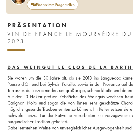
Eine weitere Frage stellen
PRÄSENTATION
VIN DE FRANCE LE MOURVÈDRE DU
2023
DAS WEINGUT LE CLOS DE LA BART
Sie waren um die 30 Jahre alt, als sie 2013 ins Languedoc kame
Pousse d'Or und bei Sylvain Pataille, sowie in der Provence auf d
Terrasses du Larzac nieder, um großartige, schmackhafte und denn
Auf der 13 Hektar großen Rebfläche des Weinguts wachsen heute 
Carignan Noirs und sogar die von ihnen sehr geschätzte Chardo
möglichst gesunde Trauben ernten zu können. Im Keller setzen sie 
Schwefel hinzu. Für die Rotweine verarbeiten sie vorzugsweise 
burgundischer Tradition gekeltert. 