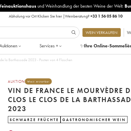
Weinauktionshaus
und
Weinhandlung der besten Weine der Welt:
Bu
Abholung vor Ort
Klicken Sie hier
|
Weinberatung?
+33 1 56 05 86 10
W
WEIN VERKAUFEN
Auktionen
Services +
✨
Ihre Online-Sommeliè
Vin de France Le Mourvèdre du Clos Le Clos de la Barthassade 2023 - Posten von 4 Flaschen
AUKTION
Mwst. erstattbar
VIN DE FRANCE LE MOURVÈDRE 
CLOS LE CLOS DE LA BARTHASSA
2023
SCHWARZE FRÜCHTE
GASTRONOMISCHER WEIN