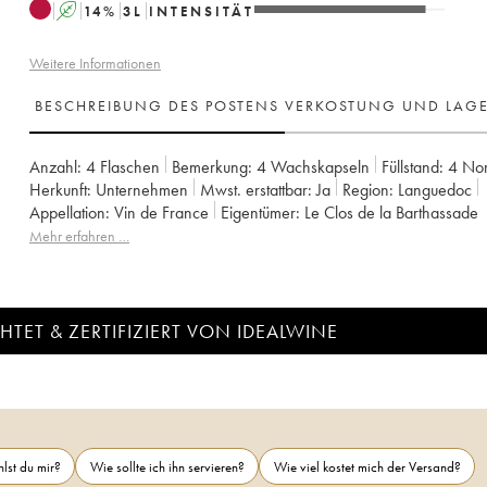
A
14
%
3
L
INTENSITÄT
Weitere Informationen
BESCHREIBUNG DES POSTENS
VERKOSTUNG UND LAG
Anzahl:
4 Flaschen
Bemerkung:
4 Wachskapseln
Füllstand:
4
No
Herkunft:
unternehmen
Mwst. erstattbar:
ja
Region:
Languedoc
Appellation:
Vin de France
Eigentümer:
Le Clos de la Barthassade
Mehr erfahren …
TET & ZERTIFIZIERT VON IDEALWINE
lst du mir?
Wie sollte ich ihn servieren?
Wie viel kostet mich der Versand?