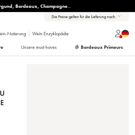
rgund
,
Bordeaux
,
Champagne
...
Die Preise gelten für die Lieferung nach:
ein-Notierung
Wein-Enzyklopädie
re
Unsere must-haves
🍇
Bordeaux Primeurs
DU
DE