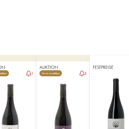
ON
AUKTION
FESTPREISE
1
3
attbar
Mwst. erstattbar