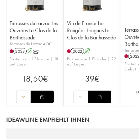
Terrasses du Larzac Les
Vin de France Les
Terras
Ouvrées Le Clos de la
Rangées Longues Le
Ouvrée
Barthassade
Clos de la Barthassade
Bartha
Terrasses du Larzac AOC
Terrasse
2023
A
K
2022
A
202
Posten von 1 Flasche | 18
Posten von 1 Flasche | 22
Posten 
auf Lager
auf Lager
Gebot
18,50
€
39
€
(
IDEAWLINE EMPFIEHLT IHNEN