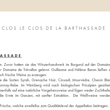
 CLOS LE CLOS DE LA BARTHASSADE
HASSADE
n. Zuvor hatten sie das Winzerhandwerk im Burgund auf der Domaine
er Domaine de Trévallon gelernt. Guillaume und Hélène Baron ließen si
och frische Weine zu erzeugen. 
die Sorten Syrah, Grenache Noir, Cinsault, Mourvèdre, Chenin Blanc
nnay-Rebe. Im Weinberg wird nach biologischen Prinzipien gearbeit
ebenfalls auf eine natürliche Vorgehensweise und fügen weder Zuchthefe
die Ernte im Ganzen, mit sanfter Extraktion.  Die Weißweine werde
Dabei entstehen Weine von unvergleichlicher Ausgewogenheit und Frische, welche zweifellos zum Qualitätslevel der Appellation beitragen. 