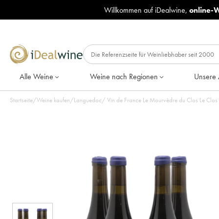
Willkommen auf iDealwine,
online-
Alle Weine
Weine nach Regionen
Unsere 
Startseite
/
Weine kaufen
/
Languedoc
/