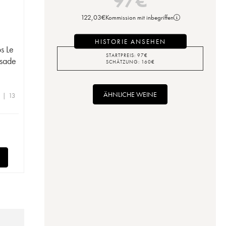
97
€
122,03
€
Kommission mit inbegriffen
HISTORIE ANSEHEN
s Le
STARTPREIS:
97
€
ssade
SCHÄTZUNG:
160
€
ÄHNLICHE WEINE
 | 13