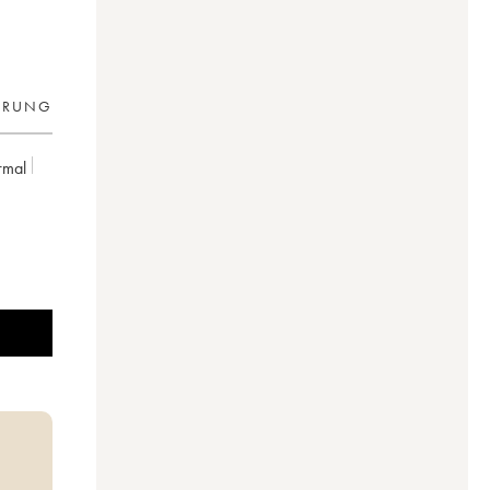
ERUNG
rmal