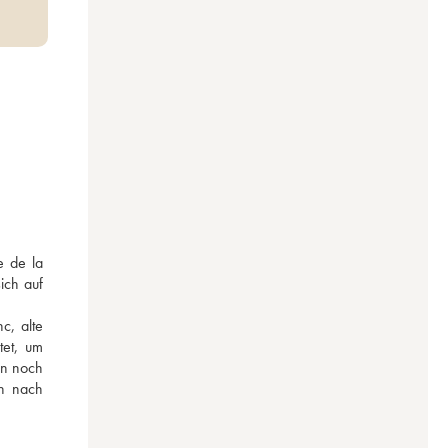
 de la 
ch auf 
, alte 
et, um 
n noch 
n nach 