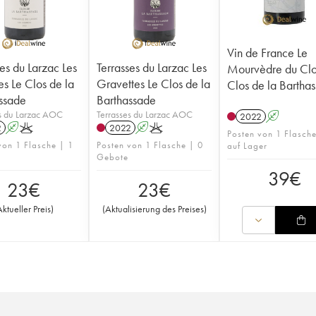
Vin de France Le
ses du Larzac Les
Terrasses du Larzac Les
Mourvèdre du Clo
s Le Clos de la
Gravettes Le Clos de la
Clos de la Bartha
ssade
Barthassade
s du Larzac AOC
Terrasses du Larzac AOC
2022
A
2
A
K
2022
A
K
Posten von 1 Flasche
von 1 Flasche | 1
Posten von 1 Flasche | 0
auf Lager
Gebote
39
€
23
€
23
€
Aktueller Preis
)
(
Aktualisierung des Preises
)