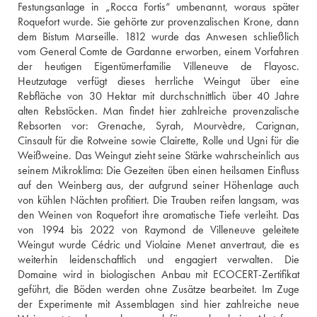
Festungsanlage in „Rocca Fortis“ umbenannt, woraus später 
Roquefort wurde. Sie gehörte zur provenzalischen Krone, dann 
dem Bistum Marseille. 1812 wurde das Anwesen schließlich 
vom General Comte de Gardanne erworben, einem Vorfahren 
der heutigen Eigentümerfamilie Villeneuve de Flayosc. 
Heutzutage verfügt dieses herrliche Weingut über eine 
Rebfläche von 30 Hektar mit durchschnittlich über 40 Jahre 
alten Rebstöcken. Man findet hier zahlreiche provenzalische 
Rebsorten vor: Grenache, Syrah, Mourvèdre, Carignan, 
Cinsault für die Rotweine sowie Clairette, Rolle und Ugni für die 
Weißweine. Das Weingut zieht seine Stärke wahrscheinlich aus 
seinem Mikroklima: Die Gezeiten üben einen heilsamen Einfluss 
auf den Weinberg aus, der aufgrund seiner Höhenlage auch 
von kühlen Nächten profitiert. Die Trauben reifen langsam, was 
den Weinen von Roquefort ihre aromatische Tiefe verleiht. Das 
von 1994 bis 2022 von Raymond de Villeneuve geleitete 
Weingut wurde Cédric und Violaine Menet anvertraut, die es 
weiterhin leidenschaftlich und engagiert verwalten. Die 
Domaine wird in biologischen Anbau mit ECOCERT-Zertifikat 
geführt, die Böden werden ohne Zusätze bearbeitet. Im Zuge 
der Experimente mit Assemblagen sind hier zahlreiche neue 