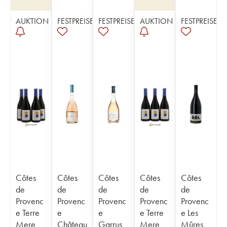
AUKTION
FESTPREISE
FESTPREISE
AUKTION
FESTPREISE
Côtes
Côtes
Côtes
Côtes
Côtes
de
de
de
de
de
Provenc
Provenc
Provenc
Provenc
Provenc
e Terre
e
e
e Terre
e Les
Mere
Château
Garrus
Mere
Mûres