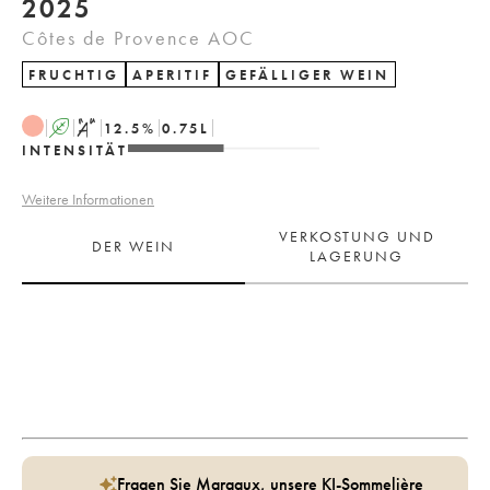
2025
Côtes de Provence AOC
FRUCHTIG
APERITIF
GEFÄLLIGER WEIN
A
S
12.5
%
0.75
L
INTENSITÄT
Weitere Informationen
VERKOSTUNG UND
DER WEIN
LAGERUNG
Fragen Sie Margaux, unsere KI-Sommelière