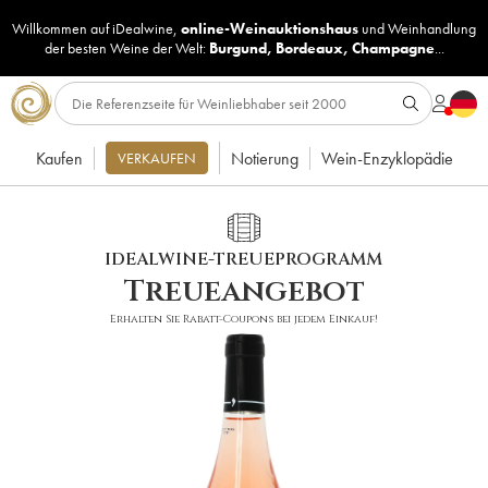
Willkommen auf iDealwine,
online-Weinauktionshaus
und
Weinhandlung
der besten Weine der Welt:
Burgund
,
Bordeaux
,
Champagne
...
Kaufen
Notierung
Wein-Enzyklopädie
VERKAUFEN
IDEALWINE-TREUEPROGRAMM
Treueangebot
Erhalten Sie Rabatt-Coupons bei jedem Einkauf!