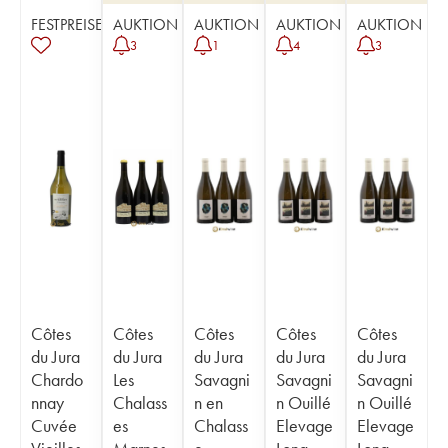
FESTPREISE
AUKTION
AUKTION
AUKTION
AUKTION
3
1
4
3
Côtes
Côtes
Côtes
Côtes
Côtes
du Jura
du Jura
du Jura
du Jura
du Jura
Chardo
Les
Savagni
Savagni
Savagni
nnay
Chalass
n en
n Ouillé
n Ouillé
Cuvée
es
Chalass
Elevage
Elevage