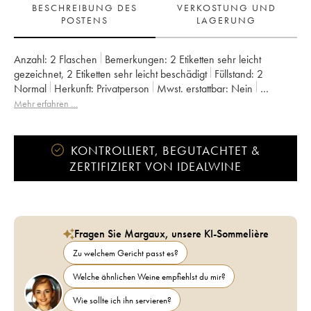
BESCHREIBUNG DES
VERKOSTUNG UND
POSTENS
LAGERUNG
Anzahl:
2 Flaschen
Bemerkungen:
2 Etiketten sehr leicht
gezeichnet
,
2 Etiketten sehr leicht beschädigt
Füllstand:
2
Normal
Herkunft:
privatperson
Mwst. erstattbar:
nein
Region:
Jura
Appellation:
Côtes du Jura
Mehr erfahren …
Eigentümer:
Labet (Domaine)
KONTROLLIERT, BEGUTACHTET &
ZERTIFIZIERT VON IDEALWINE
Fragen Sie Margaux, unsere KI-Sommelière
Zu welchem Gericht passt es?
Welche ähnlichen Weine empfiehlst du mir?
Wie sollte ich ihn servieren?