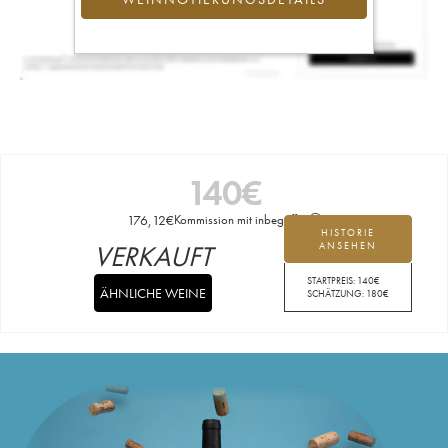
140
€
176,12
€
Kommission mit inbegriffen
HISTORIE
VERKAUFT
ANSEHEN
STARTPREIS:
140
€
ÄHNLICHE WEINE
SCHÄTZUNG:
180
€