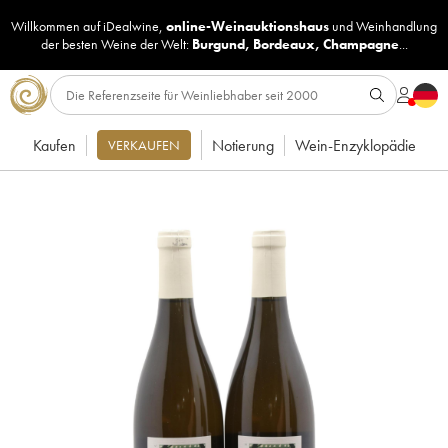
Willkommen auf iDealwine,
online-Weinauktionshaus
und
Weinhandlung
der besten Weine der Welt:
Burgund
,
Bordeaux
,
Champagne
...
Kaufen
Notierung
Wein-Enzyklopädie
VERKAUFEN