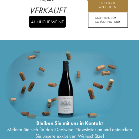
HISTORIE
VERKAUFT
ANSEHEN
STARTPREIS:
90
€
ÄHNLICHE WEINE
SCHÄTZUNG:
130
€
Bleiben Sie mit uns in Kontakt
Melden Sie sich für den iDealwine-Newsletter an und entdecken
Sie unsere exklusiven Weinschätze!