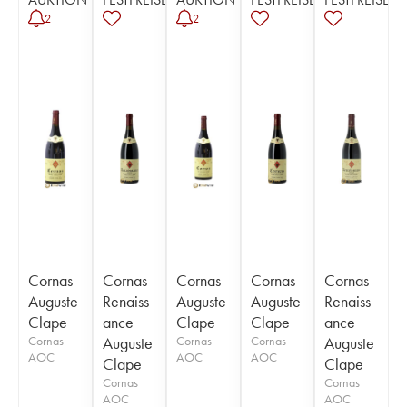
2
2
Cornas
Cornas
Cornas
Cornas
Cornas
Auguste
Renaiss
Auguste
Auguste
Renaiss
Clape
ance
Clape
Clape
ance
Cornas
Auguste
Cornas
Cornas
Auguste
AOC
AOC
AOC
Clape
Clape
Cornas
Cornas
AOC
AOC