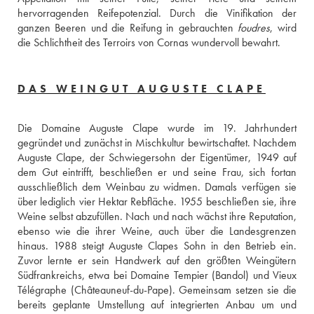
hervorragenden Reifepotenzial. Durch die Vinifikation der 
ganzen Beeren und die Reifung in gebrauchten 
foudres
, wird 
die Schlichtheit des Terroirs von Cornas wundervoll bewahrt.
DAS WEINGUT AUGUSTE CLAPE
Die Domaine Auguste Clape wurde im 19. Jahrhundert 
gegründet und zunächst in Mischkultur bewirtschaftet. Nachdem 
Auguste Clape, der Schwiegersohn der Eigentümer, 1949 auf 
dem Gut eintrifft, beschließen er und seine Frau, sich fortan 
ausschließlich dem Weinbau zu widmen. Damals verfügen sie 
über lediglich vier Hektar Rebfläche. 1955 beschließen sie, ihre 
Weine selbst abzufüllen. Nach und nach wächst ihre Reputation, 
ebenso wie die ihrer Weine, auch über die Landesgrenzen 
hinaus. 1988 steigt Auguste Clapes Sohn in den Betrieb ein. 
Zuvor lernte er sein Handwerk auf den größten Weingütern 
Südfrankreichs, etwa bei Domaine Tempier (Bandol) und Vieux 
Télégraphe (Châteauneuf-du-Pape). Gemeinsam setzen sie die 
bereits geplante Umstellung auf integrierten Anbau um und 