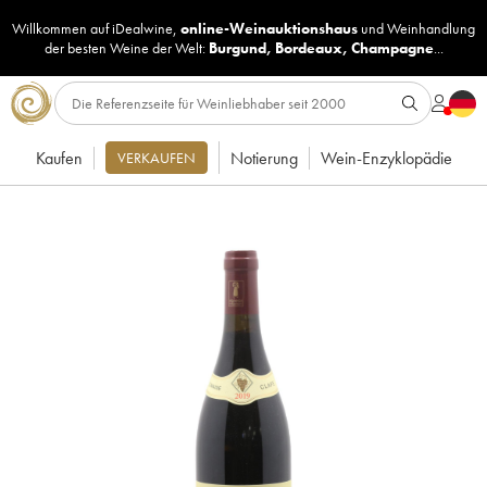
Willkommen auf iDealwine,
online-Weinauktionshaus
und
Weinhandlung
der besten Weine der Welt:
Burgund
,
Bordeaux
,
Champagne
...
Kaufen
Notierung
Wein-Enzyklopädie
VERKAUFEN