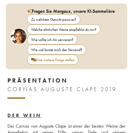
Fragen Sie Margaux, unsere KI-Sommelière
Zu welchem Gericht passt es?
Welche ähnlichen Weine empfiehlst du mir?
Wie sollte ich ihn servieren?
Wie viel kostet mich der Versand?
Eine weitere Frage stellen
PRÄSENTATION
CORNAS AUGUSTE CLAPE 2019
DER WEIN
Der Cornas von Auguste Clape ist einer der besten Weine der 
Appellation mit seiner Fülle, seiner Tiefe und seinem 