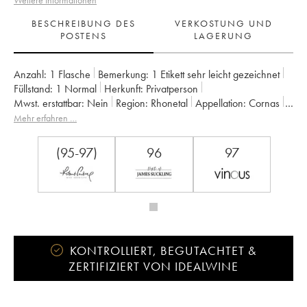
Weitere Informationen
BESCHREIBUNG DES
VERKOSTUNG UND
POSTENS
LAGERUNG
Anzahl:
1 Flasche
Bemerkung:
1 Etikett sehr leicht gezeichnet
Füllstand:
1
Normal
Herkunft:
privatperson
Mwst. erstattbar:
nein
Region:
Rhonetal
Appellation:
Cornas
Eigentümer:
Auguste Clape
Mehr erfahren …
(95-97)
96
97
KONTROLLIERT, BEGUTACHTET &
ZERTIFIZIERT VON IDEALWINE