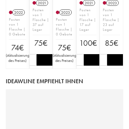
2021
2021
2023
Posten
Posten
Posten
2022
2023
von 1
von 1
von 1
Posten
Posten
Flasche |
Flasche |
Flasche |
von 1
von 1
37 auf
17 auf
23 auf
Flasche |
Flasche |
Lager
Lager
Lager
0 Gebote
0 Gebote
75
€
100
€
85
€
74
€
75
€
(
Aktualisierung
(
Aktualisierung
des Preises
)
des Preises
)
IDEAWLINE EMPFIEHLT IHNEN