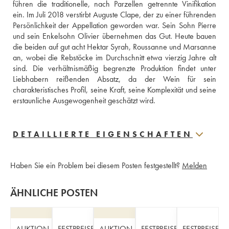
führen die traditionelle, nach Parzellen getrennte Vinifikation 
ein. Im Juli 2018 verstirbt Auguste Clape, der zu einer führenden 
Persönlichkeit der Appellation geworden war. Sein Sohn Pierre 
und sein Enkelsohn Olivier übernehmen das Gut. Heute bauen 
die beiden auf gut acht Hektar Syrah, Roussanne und Marsanne 
an, wobei die Rebstöcke im Durchschnitt etwa vierzig Jahre alt 
sind. Die verhältnismäßig begrenzte Produktion findet unter 
Liebhabern reißenden Absatz, da der Wein für sein 
charakteristisches Profil, seine Kraft, seine Komplexität und seine 
erstaunliche Ausgewogenheit geschätzt wird.
DETAILLIERTE EIGENSCHAFTEN
Haben Sie ein Problem bei diesem Posten festgestellt?
Melden
ÄHNLICHE POSTEN
AUKTION
FESTPREISE
AUKTION
FESTPREISE
FESTPREISE