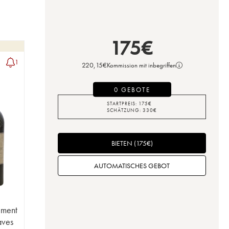
175
€
1
220,15
€
Kommission mit inbegriffen
0 GEBOTE
STARTPREIS:
175
€
SCHÄTZUNG:
330
€
BIETEN
(
175
€
)
AUTOMATISCHES GEBOT
ément
aves