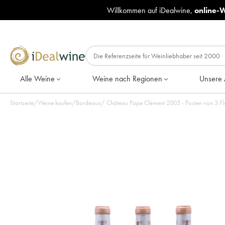
Willkommen auf iDealwine,
online-
Alle Weine
Weine nach Regionen
Unsere 
Startseite
/
Weine kaufen
/
Bordeaux
/
Château Pape Clément 2005 - Posten vo