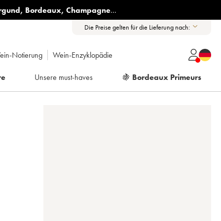
rgund
,
Bordeaux
,
Champagne
...
Die Preise gelten für die Lieferung nach:
ein-Notierung
Wein-Enzyklopädie
re
Unsere must-haves
🍇
Bordeaux Primeurs