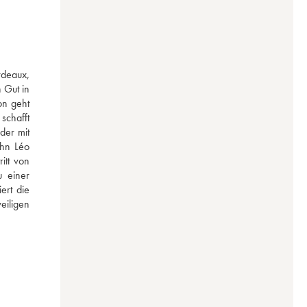
deaux, 
Gut in 
n geht 
chafft 
er mit 
hn Léo 
tt von 
 einer 
rt die 
iligen 