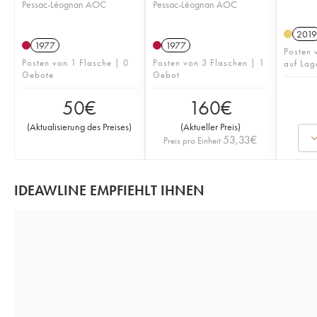
Pessac-Léognan AOC
Pessac-Léognan AOC
2019
1977
1977
Posten 
Posten von 1 Flasche | 0
Posten von 3 Flaschen | 1
auf Lag
Gebote
Gebot
50
€
160
€
(
Aktualisierung des Preises
)
(
Aktueller Preis
)
53,33
€
Preis pro Einheit
IDEAWLINE EMPFIEHLT IHNEN