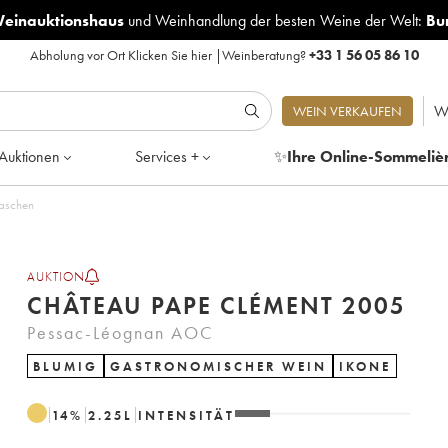
Weinauktionshaus
und
Weinhandlung der besten Weine der Welt:
Bu
Abholung vor Ort
Klicken Sie hier
|
Weinberatung?
+33 1 56 05 86 10
W
WEIN VERKAUFEN
Auktionen
Services +
✨
Ihre Online-Sommeliè
n 3 Flaschen
AUKTION
CHÂTEAU PAPE CLÉMENT 2005
Pessac-Léognan AOC
BLUMIG
GASTRONOMISCHER WEIN
IKONE
14
%
2.25
L
INTENSITÄT