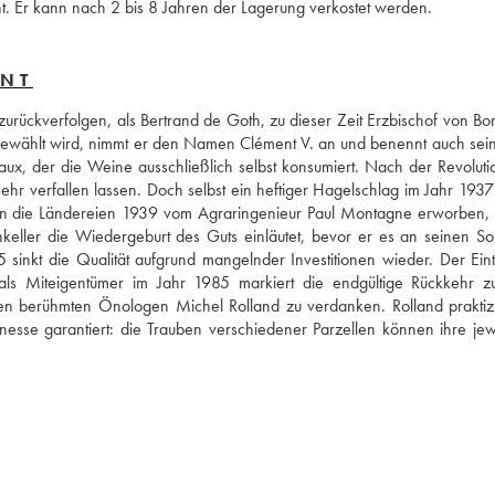
iht. Er kann nach 2 bis 8 Jahren der Lagerung verkostet werden.
ENT
zurückverfolgen, als Bertrand de Goth, zu dieser Zeit Erzbischof von Bor
wählt wird, nimmt er den Namen Clément V. an und benennt auch sein 
ux, der die Weine ausschließlich selbst konsumiert. Nach der Revolutio
r verfallen lassen. Doch selbst ein heftiger Hagelschlag im Jahr 1937 s
en die Ländereien 1939 vom Agraringenieur Paul Montagne erworben, d
ller die Wiedergeburt des Guts einläutet, bevor er es an seinen So
inkt die Qualität aufgrund mangelnder Investitionen wieder. Der Eintri
als Miteigentümer im Jahr 1985 markiert die endgültige Rückkehr zu
en berühmten Önologen Michel Rolland zu verdanken. Rolland praktizie
inesse garantiert: die Trauben verschiedener Parzellen können ihre jewe