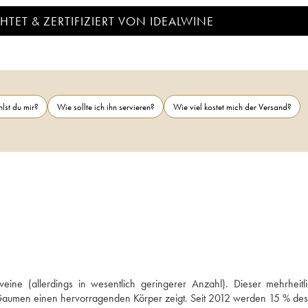
TET & ZERTIFIZIERT VON IDEALWINE
lst du mir?
Wie sollte ich ihn servieren?
Wie viel kostet mich der Versand?
e (allerdings in wesentlich geringerer Anzahl). Dieser mehrheitli
 Gaumen einen hervorragenden Körper zeigt. Seit 2012 werden 15 % des