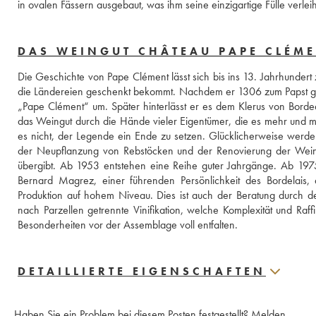
in ovalen Fässern ausgebaut, was ihm seine einzigartige Fülle verle
DAS WEINGUT CHÂTEAU PAPE CLÉM
Die Geschichte von Pape Clément lässt sich bis ins 13. Jahrhundert 
die Ländereien geschenkt bekommt. Nachdem er 1306 zum Papst ge
„Pape Clément“ um. Später hinterlässt er es dem Klerus von Bordea
das Weingut durch die Hände vieler Eigentümer, die es mehr und meh
es nicht, der Legende ein Ende zu setzen. Glücklicherweise werd
der Neupflanzung von Rebstöcken und der Renovierung der Weinke
übergibt. Ab 1953 entstehen eine Reihe guter Jahrgänge. Ab 1975 s
Bernard Magrez, einer führenden Persönlichkeit des Bordelais, 
Produktion auf hohem Niveau. Dies ist auch der Beratung durch d
nach Parzellen getrennte Vinifikation, welche Komplexität und Raff
Besonderheiten vor der Assemblage voll entfalten.
DETAILLIERTE EIGENSCHAFTEN
Haben Sie ein Problem bei diesem Posten festgestellt?
Melden