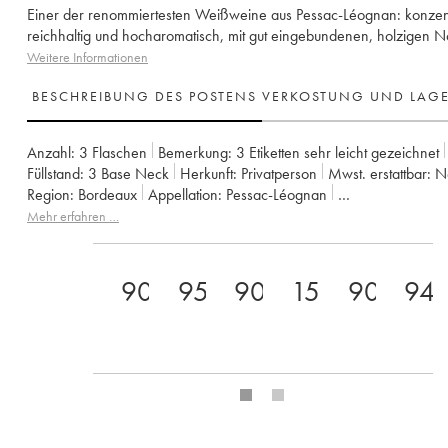
Einer der renommiertesten Weißweine aus Pessac-Léognan: konzent
reichhaltig und hocharomatisch, mit gut eingebundenen, holzigen N
Weitere Informationen
BESCHREIBUNG DES POSTENS
VERKOSTUNG UND LAG
Anzahl:
3 Flaschen
Bemerkung:
3 Etiketten sehr leicht gezeichnet
Füllstand:
3
Base Neck
Herkunft:
privatperson
Mwst. erstattbar:
Region:
Bordeaux
Appellation:
Pessac-Léognan
Eigentümer:
Léo Montagne et Bernard Magrez
Mehr erfahren …
90
95
90
15
90
94