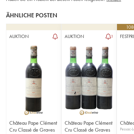
ÄHNLICHE POSTEN
108
AUKTION
AUKTION
FESTPR
1
Château Pape Clément
Château Pape Clément
Châte
Cru Classé de Graves
Cru Classé de Graves
Pessac-