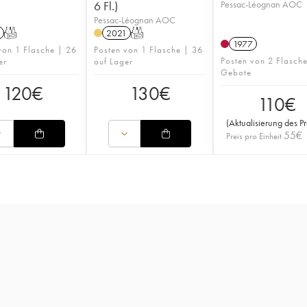
6 Fl.)
Pessac-Léognan AOC
Pessac-Léognan AOC
T
2021
T
1977
von 1 Flasche | 26
Posten von 1 Flasche | 36
Posten von 2 Flasch
er
auf Lager
Gebote
120
€
130
€
110
€
(
Aktualisierung des Pr
55
€
Preis pro Einheit