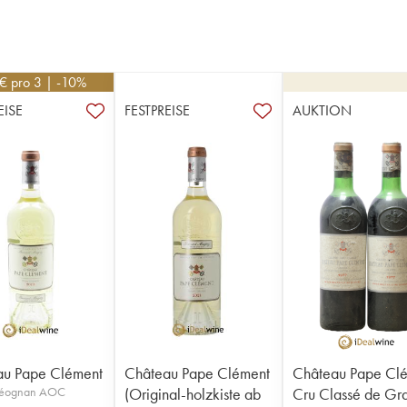
€
pro 3 | -10%
EISE
FESTPREISE
AUKTION
au Pape Clément
Château Pape Clément
Château Pape Cl
Léognan AOC
(Original-holzkiste ab
Cru Classé de Gr