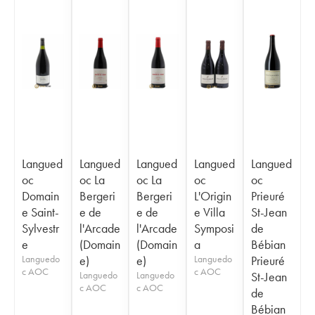
Langued
Langued
Langued
Langued
Langued
oc
oc La
oc La
oc
oc
Domain
Bergeri
Bergeri
L'Origin
Prieuré
e Saint-
e de
e de
e Villa
St-Jean
Sylvestr
l'Arcade
l'Arcade
Symposi
de
e
(Domain
(Domain
a
Bébian
Languedo
e)
e)
Languedo
Prieuré
c AOC
c AOC
Languedo
Languedo
St-Jean
c AOC
c AOC
de
Bébian