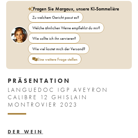
Fragen Sie Margaux, unsere KI-Sommelière
Zu welchem Gericht passt es?
Welche ähnlichen Weine empfiehlst du mir?
Wie sollte ich ihn servieren?
Wie viel kostet mich der Versand?
Eine weitere Frage stellen
PRÄSENTATION
LANGUEDOC IGP AVEYRON
CALIBRE 12 GHISLAIN
MONTROVIER 2023
DER WEIN