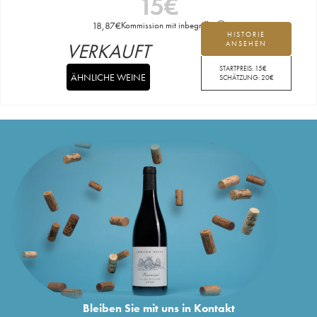
15
€
18,87
€
Kommission mit inbegriffen
HISTORIE
VERKAUFT
ANSEHEN
STARTPREIS:
15
€
ÄHNLICHE WEINE
SCHÄTZUNG:
20
€
Bleiben Sie mit uns in Kontakt