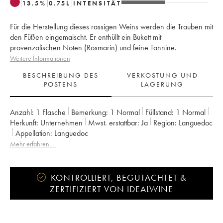
13.5
%
0.75
L
INTENSITÄT
Für die Herstellung dieses rassigen Weins werden die Trauben mit
den Füßen eingemaischt. Er enthüllt ein Bukett mit
provenzalischen Noten (Rosmarin) und feine Tannine.
Weitere Informationen
BESCHREIBUNG DES
VERKOSTUNG UND
POSTENS
LAGERUNG
Anzahl:
1 Flasche
Bemerkung:
1 Normal
Füllstand:
1
Normal
Herkunft:
unternehmen
Mwst. erstattbar:
ja
Region:
Languedoc
Appellation:
Languedoc
Mehr erfahren …
KONTROLLIERT, BEGUTACHTET &
ZERTIFIZIERT VON IDEALWINE