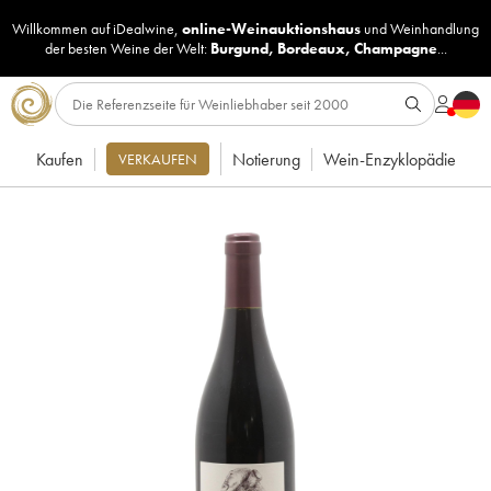
Willkommen auf iDealwine,
online-Weinauktionshaus
und
Weinhandlung
der besten Weine der Welt:
Burgund
,
Bordeaux
,
Champagne
...
Kaufen
Notierung
Wein-Enzyklopädie
VERKAUFEN