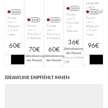
Languedo
c AOC
2010
2020
2022
A
Posten
Posten
Posten
von 2
2018
2020
von 1
von 1
Flaschen
Posten
Posten
Magnum
Magnum
| 0
von 1
von 1
| 3 auf
| 5 auf
Gebote
Flasche |
Flasche |
Lager
Lager
0 Gebote
0 Gebote
36
€
60
€
96
€
70
€
60
€
(
Aktualisierung
des Preises
)
(
Aktualisierung
(
Aktualisierung
Preis pro Einheit
des Preises
)
des Preises
)
18
€
IDEAWLINE EMPFIEHLT IHNEN