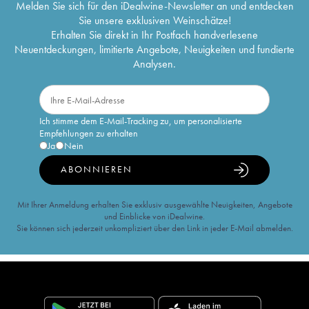
Melden Sie sich für den iDealwine-Newsletter an und entdecken
Sie unsere exklusiven Weinschätze!
Erhalten Sie direkt in Ihr Postfach handverlesene
Neuentdeckungen, limitierte Angebote, Neuigkeiten und fundierte
Analysen.
Ich stimme dem E-Mail-Tracking zu, um personalisierte
Empfehlungen zu erhalten
Ja
Nein
ABONNIEREN
Mit Ihrer Anmeldung erhalten Sie exklusiv ausgewählte Neuigkeiten, Angebote
und Einblicke von iDealwine.
Sie können sich jederzeit unkompliziert über den Link in jeder E-Mail abmelden.