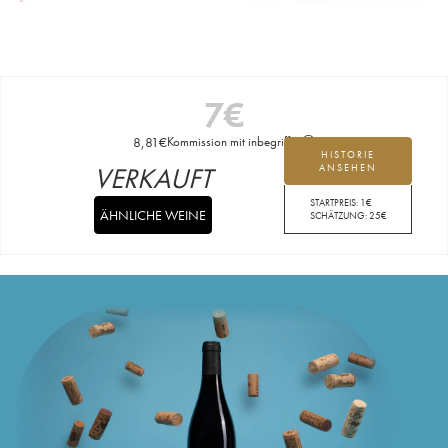
7
€
8,81
€
Kommission mit inbegriffen
HISTORIE
VERKAUFT
ANSEHEN
STARTPREIS:
1
€
ÄHNLICHE WEINE
SCHÄTZUNG:
25
€