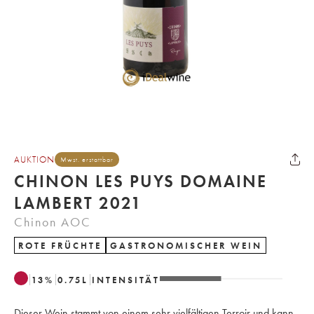
AUKTION
Mwst. erstattbar
CHINON LES PUYS DOMAINE
LAMBERT 2021
Chinon AOC
ROTE FRÜCHTE
GASTRONOMISCHER WEIN
13
%
0.75
L
INTENSITÄT
Dieser Wein stammt von einem sehr vielfältigen Terroir und kann