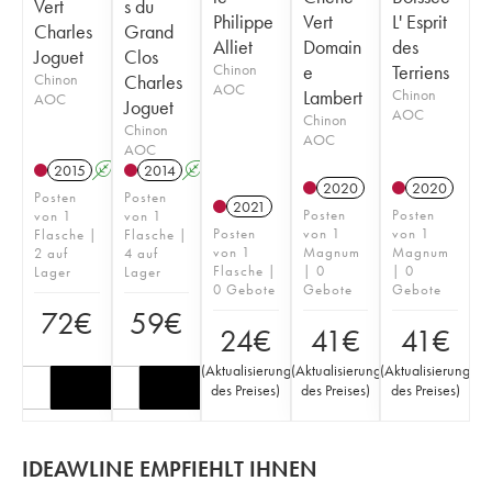
Vert
s du
Philippe
Vert
L' Esprit
Charles
Grand
Alliet
Domain
des
Joguet
Clos
Chinon
e
Terriens
Chinon
Charles
AOC
Lambert
Chinon
AOC
Joguet
AOC
Chinon
Chinon
AOC
AOC
2015
A
2014
A
2020
2020
Posten
Posten
2021
Posten
Posten
von 1
von 1
Posten
von 1
von 1
Flasche |
Flasche |
von 1
Magnum
Magnum
2 auf
4 auf
Flasche |
| 0
| 0
Lager
Lager
0 Gebote
Gebote
Gebote
72
€
59
€
24
€
41
€
41
€
(
Aktualisierung
(
Aktualisierung
(
Aktualisierung
des Preises
)
des Preises
)
des Preises
)
IDEAWLINE EMPFIEHLT IHNEN