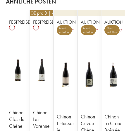
ÄHNLICHE POSTEN
53,10
€
pro 3 | -10%
FESTPREISE
FESTPREISE
AUKTION
AUKTION
AUKTION
Mwst.
Mwst.
Mwst.
erstattbar
erstattbar
erstattbar
Chinon
Chinon
Chinon
Chinon
Chinon
Clos du
Les
L'Huisser
Cuvée
La Croix
Chêne
Varenne
ie
Chêne
Boissée