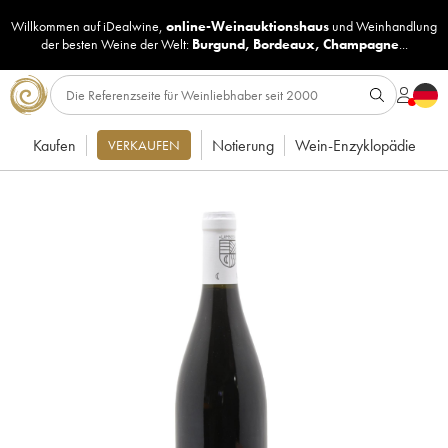
Willkommen auf iDealwine,
online-Weinauktionshaus
und
Weinhandlung
der besten Weine der Welt:
Burgund
,
Bordeaux
,
Champagne
...
Kaufen
Notierung
Wein-Enzyklopädie
VERKAUFEN