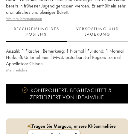
bereits in frühester Jugend genossen werden. Er enthüllt ein sehr
aromatisches und blumiges Bukett.
Weitere Informationen
BESCHREIBUNG DES
VERKOSTUNG UND
POSTENS
LAGERUNG
Anzahl:
1 Flasche
Bemerkung:
1 Normal
Füllstand:
1
Normal
Herkunft:
unternehmen
Mwst. erstattbar:
ja
Region:
Loiretal
Appellation:
Chinon
Mehr erfahren …
KONTROLLIERT, BEGUTACHTET &
ZERTIFIZIERT VON IDEALWINE
Fragen Sie Margaux, unsere KI-Sommelière