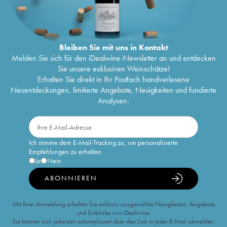
Bleiben Sie mit uns in Kontakt
Melden Sie sich für den iDealwine-Newsletter an und entdecken
Sie unsere exklusiven Weinschätze!
Erhalten Sie direkt in Ihr Postfach handverlesene
Neuentdeckungen, limitierte Angebote, Neuigkeiten und fundierte
Analysen.
Ich stimme dem E-Mail-Tracking zu, um personalisierte
Empfehlungen zu erhalten
Ja
Nein
ABONNIEREN
Mit Ihrer Anmeldung erhalten Sie exklusiv ausgewählte Neuigkeiten, Angebote
und Einblicke von iDealwine.
Sie können sich jederzeit unkompliziert über den Link in jeder E-Mail abmelden.