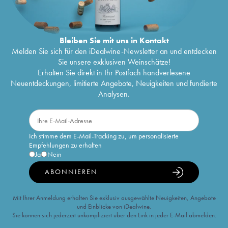
Bleiben Sie mit uns in Kontakt
Melden Sie sich für den iDealwine-Newsletter an und entdecken
Sie unsere exklusiven Weinschätze!
Erhalten Sie direkt in Ihr Postfach handverlesene
Neuentdeckungen, limitierte Angebote, Neuigkeiten und fundierte
Analysen.
Ich stimme dem E-Mail-Tracking zu, um personalisierte
Empfehlungen zu erhalten
Ja
Nein
ABONNIEREN
Mit Ihrer Anmeldung erhalten Sie exklusiv ausgewählte Neuigkeiten, Angebote
und Einblicke von iDealwine.
Sie können sich jederzeit unkompliziert über den Link in jeder E-Mail abmelden.