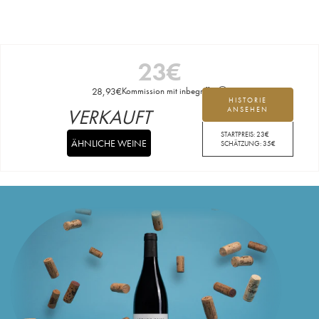
23
€
28,93
€
Kommission mit inbegriffen
HISTORIE
VERKAUFT
ANSEHEN
STARTPREIS:
23
€
ÄHNLICHE WEINE
SCHÄTZUNG:
35
€