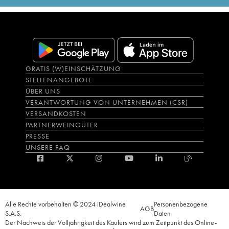
GRATIS (W)EINSCHÄTZUNG
STELLENANGEBOTE
ÜBER UNS
VERANTWORTUNG VON UNTERNEHMEN (CSR)
VERSANDKOSTEN
PARTNERWEINGÜTER
PRESSE
UNSERE FAQ
Alle Rechte vorbehalten © 2024 iDealwine
Personenbezogene
AGB
S.A.S.
Daten
Der Nachweis der Volljährigkeit des Käufers wird zum Zeitpunkt des Online-