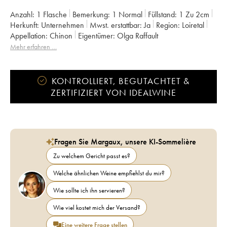
Anzahl:
1 Flasche
Bemerkung:
1 Normal
Füllstand:
1
Zu 2cm
Herkunft:
unternehmen
Mwst. erstattbar:
ja
Region:
Loiretal
Appellation:
Chinon
Eigentümer:
Olga Raffault
Mehr erfahren …
KONTROLLIERT, BEGUTACHTET &
ZERTIFIZIERT VON IDEALWINE
Fragen Sie Margaux, unsere KI-Sommelière
Zu welchem Gericht passt es?
Welche ähnlichen Weine empfiehlst du mir?
Wie sollte ich ihn servieren?
Wie viel kostet mich der Versand?
Eine weitere Frage stellen