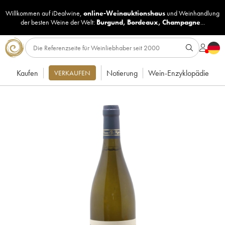
Willkommen auf iDealwine,
online-Weinauktionshaus
und
Weinhandlung
der besten Weine der Welt:
Burgund
,
Bordeaux
,
Champagne
...
Kaufen
Notierung
Wein-Enzyklopädie
VERKAUFEN