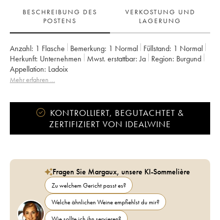
BESCHREIBUNG DES
VERKOSTUNG UND
POSTENS
LAGERUNG
Anzahl:
1 Flasche
Bemerkung:
1 Normal
Füllstand:
1
Normal
Herkunft:
unternehmen
Mwst. erstattbar:
ja
Region:
Burgund
Appellation:
Ladoix
Mehr erfahren …
KONTROLLIERT, BEGUTACHTET &
ZERTIFIZIERT VON IDEALWINE
Fragen Sie Margaux, unsere KI-Sommelière
Zu welchem Gericht passt es?
Welche ähnlichen Weine empfiehlst du mir?
Wie sollte ich ihn servieren?