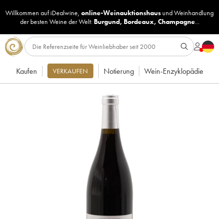
Willkommen auf iDealwine,
online-Weinauktionshaus
und
Weinhandlung
der besten Weine der Welt:
Burgund
,
Bordeaux
,
Champagne
...
Kaufen
Notierung
Wein-Enzyklopädie
VERKAUFEN