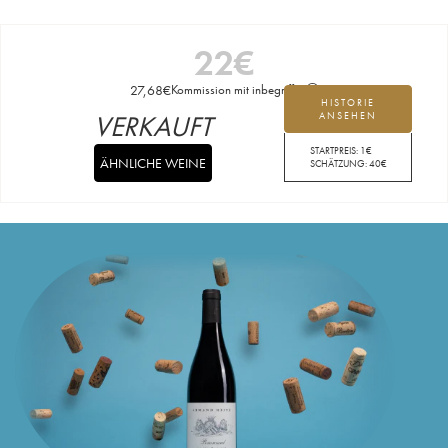
22
€
27,68
€
Kommission mit inbegriffen
HISTORIE
VERKAUFT
ANSEHEN
STARTPREIS:
1
€
ÄHNLICHE WEINE
SCHÄTZUNG:
40
€