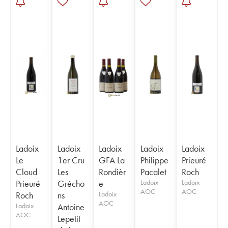
Ladoix
Ladoix
Ladoix
Ladoix
Ladoix
Le
1er Cru
GFA La
Philippe
Prieuré
Cloud
Les
Rondièr
Pacalet
Roch
Prieuré
Grécho
e
Ladoix
Ladoix
AOC
AOC
Roch
ns
Ladoix
AOC
Ladoix
Antoine
AOC
Lepetit