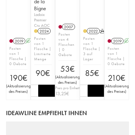
de la
Bigne
Ladoix
Premier
Cru AOC
2007
2024
2022
K
Posten
Posten
Posten
von 4
2019
A
S
2019
A
von 1
von 1
Flaschen
Posten
Posten
Flasche |
Flasche |
| 0
von 1
von 1
Limitierte
3 auf
Gebote
Flasche |
Flasche |
Menge
Lager
0 Gebote
0 Gebote
53
€
90
€
85
€
190
€
210
€
(
Aktualisierung
des Preises
)
(
Aktualisierung
(
Aktualisierung
Preis pro Einheit
des Preises
)
des Preises
)
13,25
€
IDEAWLINE EMPFIEHLT IHNEN