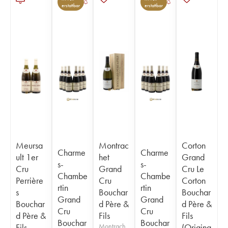
erstattbar
erstattbar
Meursa
Montrac
Corton
Charme
Charme
ult 1er
het
Grand
s-
s-
Cru
Grand
Cru Le
Chambe
Chambe
Perrière
Cru
Corton
rtin
rtin
s
Bouchar
Bouchar
Grand
Grand
Bouchar
d Père &
d Père &
Cru
Cru
d Père &
Fils
Fils
Bouchar
Bouchar
Fils
Montrach
(Origina