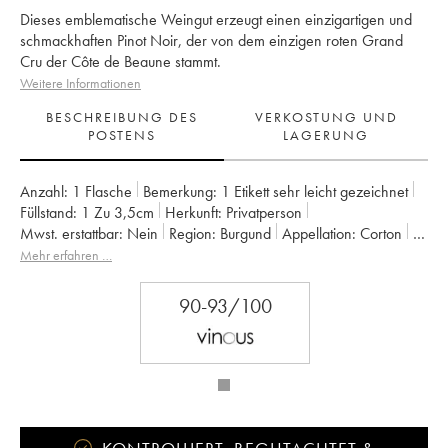
Dieses emblematische Weingut erzeugt einen einzigartigen und
schmackhaften Pinot Noir, der von dem einzigen roten Grand
Cru der Côte de Beaune stammt.
Weitere Informationen
BESCHREIBUNG DES
VERKOSTUNG UND
POSTENS
LAGERUNG
Anzahl:
1 Flasche
Bemerkung:
1 Etikett sehr leicht gezeichnet
Füllstand:
1
Zu 3,5cm
Herkunft:
privatperson
Mwst. erstattbar:
nein
Region:
Burgund
Appellation:
Corton
Klassifizierung:
Grand Cru
Eigentümer:
Bouchard Père & Fils
Mehr erfahren …
90-93/100