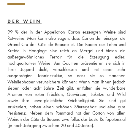
DER WEIN
99 % der in der Appellation Corton erzeugten Weine sind 
Rotweine. Man kann also sagen, dass Corton der einzige rote 
Grand Cru der Côte de Beaune ist. Die Böden aus Lehm und 
Kreide in Hanglage sind reich an Mergel und bieten ein 
außergewöhnliches Terroir für die Erzeugung edler, 
hochqualitativer Weine. Am Gaumen präsentieren sie sich in 
ihrer Jugend dicht, verschlossen und mit einer sehr 
ausgeprägten Tanninstruktur, so dass sie so manchen 
Weinliebhaber verunsichern können: Wenn man ihnen jedoch 
sieben oder acht Jahre Zeit gibt, entfalten sie wunderbare 
Aromen von roten Früchten, Gewürzen, Lakritze und Wild 
sowie ihre unvergleichliche Reichhaltigkeit. Sie sind gut 
strukturiert, haben einen schönen Säuregehalt und eine gute 
Persistenz. Neben dem Pommard hat der Corton von allen 
Weinen der Côte de Beaune zweifellos das beste Reifepotenzial 
(je nach Jahrgang zwischen 20 und 40 Jahre).