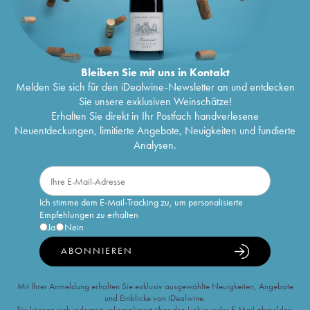
Bleiben Sie mit uns in Kontakt
Melden Sie sich für den iDealwine-Newsletter an und entdecken
Sie unsere exklusiven Weinschätze!
Erhalten Sie direkt in Ihr Postfach handverlesene
Neuentdeckungen, limitierte Angebote, Neuigkeiten und fundierte
Analysen.
Ich stimme dem E-Mail-Tracking zu, um personalisierte
Empfehlungen zu erhalten
Ja
Nein
ABONNIEREN
Mit Ihrer Anmeldung erhalten Sie exklusiv ausgewählte Neuigkeiten, Angebote
und Einblicke von iDealwine.
Sie können sich jederzeit unkompliziert über den Link in jeder E-Mail abmelden.