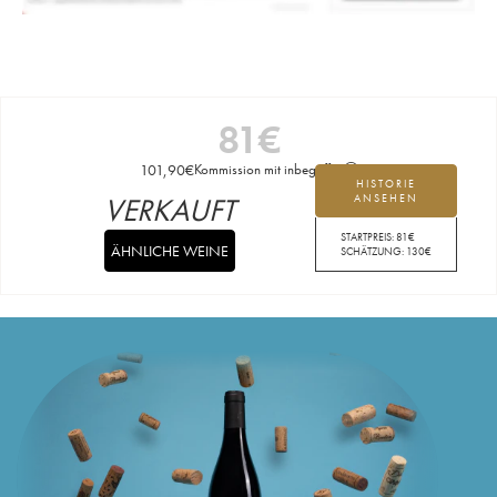
81
€
101,90
€
Kommission mit inbegriffen
HISTORIE
VERKAUFT
ANSEHEN
STARTPREIS:
81
€
ÄHNLICHE WEINE
SCHÄTZUNG:
130
€