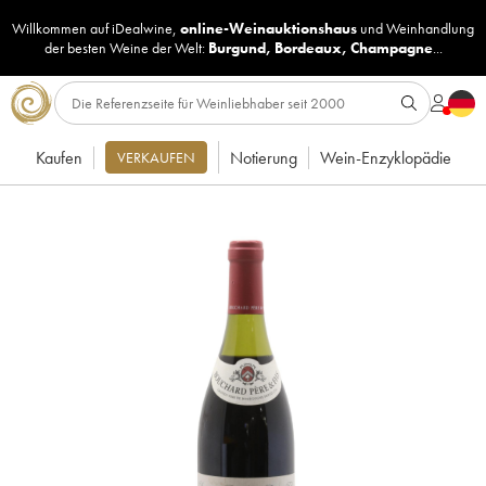
Willkommen auf iDealwine,
online-Weinauktionshaus
und
Weinhandlung
der besten Weine der Welt:
Burgund
,
Bordeaux
,
Champagne
...
Kaufen
Notierung
Wein-Enzyklopädie
VERKAUFEN