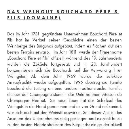
DAS WEINGUT BOUCHARD PÈRE &
FILS (DOMAINE)
Das im Jahr 1731 gegründete Unternehmen Bouchard Père et 
Fils hat im Verlauf seiner Geschichte einen der besten 
Weinberge des Burgunds aufgebaut, indem es Flächen auf den 
besten Terroirs erwarb.  Im Jahr 1811 wurde der Firmenname 
„Bouchard Père et Fils" offiziell; während des 19. Jahrhunderts 
wurden die Zukäufe fortgesetzt, und im 20. Jahrhundert 
konzentrierten sich die Bouchards auf die Verwaltung ihrer 
Weingüter. Ab dem Jahr 1969 wurde die selektive 
Ankaufspolitik wieder aufgegriffen. 1995 übertrug die Familie 
Bouchard die Leitung an eine andere traditionsreiche Familie, 
die aus der Champagne stammt: das Unternehmen Maison de 
Champagne Henriot. Das neue Team hat das Schicksal des 
Weinguts in die Hand genommen und es von Grund auf saniert, 
was sich auch auf den Weinstil auswirkte. Seit dieser Zeit ist das 
Ansehen des Unternehmens stetig gestiegen und es zählt heute 
zu den besten Handelshäusern des Burgunds; einige der aktuell 