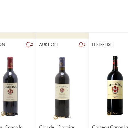
ON
AUKTION
FESTPREISE
2
2
u Canon la
Clos de l'Oratoire
Château Canon l