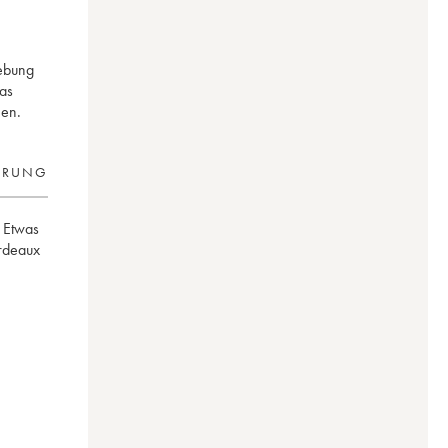
gebung
das
nen.
ERUNG
Etwas
ordeaux