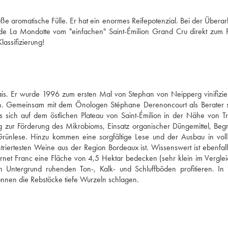
oße aromatische Fülle. Er hat ein enormes Reifepotenzial. Bei der Überarb
rde La Mondotte vom "einfachen" Saint-Émilion Grand Cru direkt zum P
assifizierung!
is. Er wurde 1996 zum ersten Mal von Stephan von Neipperg vinifizier
n. Gemeinsam mit dem Önologen Stéphane Derenoncourt als Berater se
 sich auf dem östlichen Plateau von Saint-Émilion in der Nähe von Tr
zur Förderung des Mikrobioms, Einsatz organischer Düngemittel, Begr
Grünlese. Hinzu kommen eine sorgfältige Lese und der Ausbau in volls
iertesten Weine aus der Region Bordeaux ist. Wissenswert ist ebenfalls
rnet Franc eine Fläche von 4,5 Hektar bedecken (sehr klein im Verglei
n Untergrund ruhenden Ton-, Kalk- und Schluffböden profitieren. In p
önnen die Rebstöcke tiefe Wurzeln schlagen.