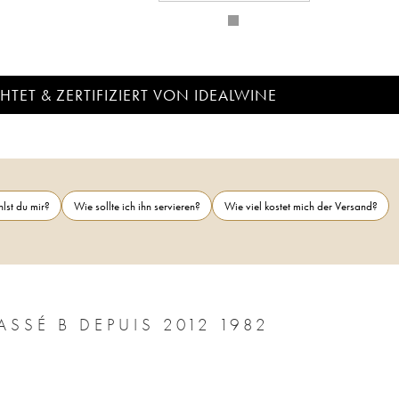
TET & ZERTIFIZIERT VON IDEALWINE
lst du mir?
Wie sollte ich ihn servieren?
Wie viel kostet mich der Versand?
SSÉ B DEPUIS 2012 1982