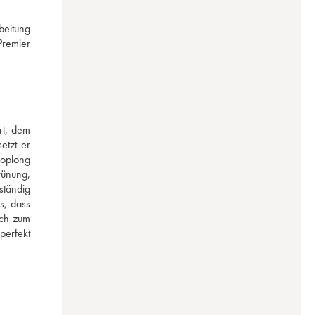
eitung 
remier 
t, dem 
tzt er 
oplong 
ünung, 
tändig 
, dass 
ch zum 
erfekt 