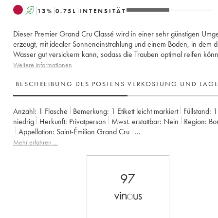
A
13
%
0.75
L
INTENSITÄT
Dieser Premier Grand Cru Classé wird in einer sehr günstigen Um
erzeugt, mit idealer Sonneneinstrahlung und einem Boden, in dem 
Wasser gut versickern kann, sodass die Trauben optimal reifen kön
Weitere Informationen
BESCHREIBUNG DES POSTENS
VERKOSTUNG UND LAG
Anzahl:
1 Flasche
Bemerkung:
1 Etikett leicht markiert
Füllstand:
1
niedrig
Herkunft:
privatperson
Mwst. erstattbar:
nein
Region:
B
Appellation:
Saint-Émilion Grand Cru
Klassifizierung:
1er Grand Cru Classé B seit 2012
Mehr erfahren …
Eigentümer:
Vignobles Comtes Von Neipperg
97