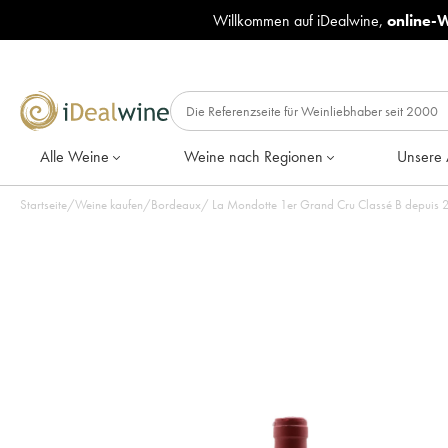
Willkommen auf iDealwine,
online-
Alle Weine
Weine nach Regionen
Unsere 
Startseite
/
Weine kaufen
/
Bordeaux
/
La Mondotte 1er Grand Cru Classé B depuis 2