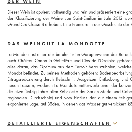
DER WEIN
Dieser Wein ist opulent, vollmundig und rein und präsentiert eine gr
der Klassifizierung der Weine von Saint-Émilion im Jahr 2012 wu
Grand Cru Classé B erhoben. Eine Premiere in der Geschichte der Kl
DAS WEINGUT LA MONDOTTE
La Mondotte ist einer der berühmtesten Garagenweine des Bordela
auch Château Canon-la-Gaffelière und Clos de l‘Oratoire gehöre
alles daran, das Optimum aus dem Terroir herauszuholen, welches
Mondot befindet. Zu seinen Methoden gehören: Bodenbearbeitung 
Ertragsreduzierung durch Rebschnitt, Ausgeizen, Entlaubung und 
neuen Fässern, wodurch La Mondotte mittlerweile einer der konzentr
die etwa fünfzig Jahre alten Rebstöcke der Sorten Merlot und Cabe
regionalen Durchschnitt) und vom Einfluss der auf einem felsige
exponierter Lage, auf Böden, in denen das Wasser gut versickert, k
DETAILLIERTE EIGENSCHAFTEN