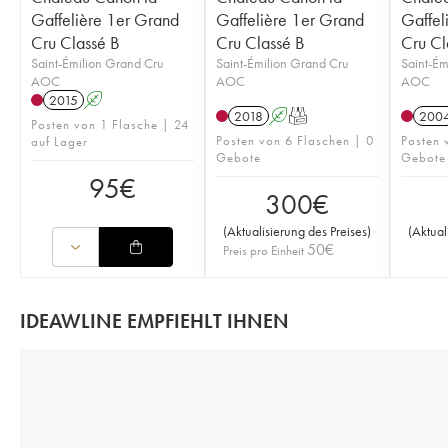
Gaffelière 1er Grand
Gaffelière 1er Grand
Gaffel
Cru Classé B
Cru Classé B
Cru Cl
Saint-Émilion Grand Cru
Saint-Émilion Grand Cru
Saint-Ém
AOC
AOC
AOC
2015
A
2018
A
T
200
Posten von 1 Flasche | 24
Posten von 6 Flaschen | 0
Posten 
auf Lager
Gebote
Gebote
95
€
300
€
(
Aktualisierung des Preises
)
(
Aktual
50
€
Preis pro Einheit
IDEAWLINE EMPFIEHLT IHNEN