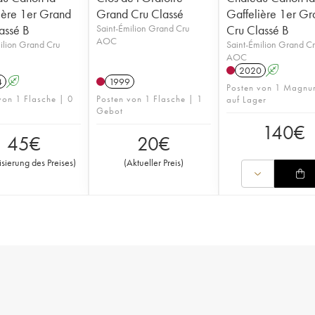
ière 1er Grand
Grand Cru Classé
Gaffelière 1er Gr
assé B
Saint-Émilion Grand Cru
Cru Classé B
AOC
ilion Grand Cru
Saint-Émilion Grand C
AOC
2020
A
4
A
1999
Posten von 1 Magnu
von 1 Flasche | 0
Posten von 1 Flasche | 1
auf Lager
Gebot
140
€
45
€
20
€
isierung des Preises
)
(
Aktueller Preis
)