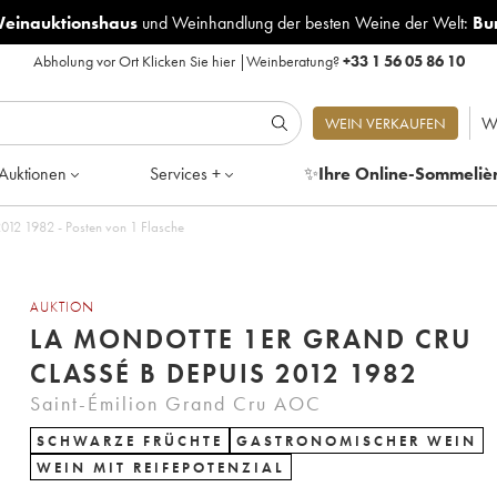
Weinauktionshaus
und
Weinhandlung der besten Weine der Welt:
Bu
Abholung vor Ort
Klicken Sie hier
|
Weinberatung?
+33 1 56 05 86 10
W
WEIN VERKAUFEN
Auktionen
Services +
✨
Ihre Online-Sommeliè
012 1982 - Posten von 1 Flasche
AUKTION
LA MONDOTTE 1ER GRAND CRU
CLASSÉ B DEPUIS 2012 1982
Saint-Émilion Grand Cru AOC
SCHWARZE FRÜCHTE
GASTRONOMISCHER WEIN
WEIN MIT REIFEPOTENZIAL