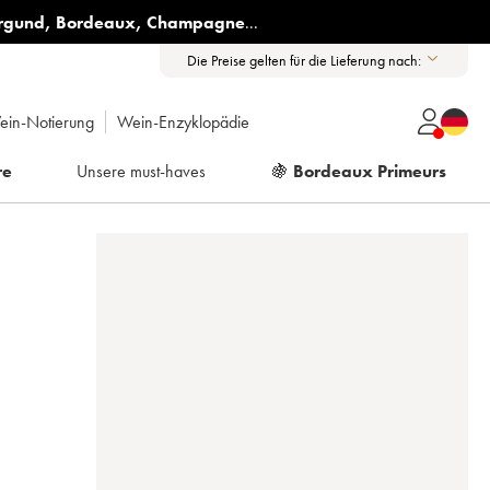
rgund
,
Bordeaux
,
Champagne
...
Die Preise gelten für die Lieferung nach:
ein-Notierung
Wein-Enzyklopädie
re
Unsere must-haves
🍇
Bordeaux Primeurs