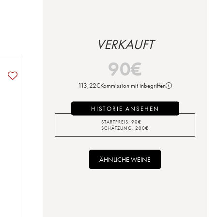
VERKAUFT
90
€
113,22
€
Kommission mit inbegriffen
HISTORIE ANSEHEN
STARTPREIS:
90
€
SCHÄTZUNG:
200
€
ÄHNLICHE WEINE
a