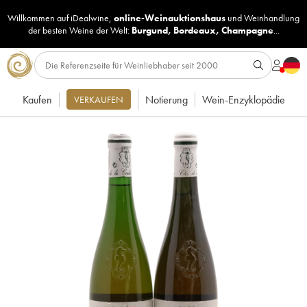
Willkommen auf iDealwine,
online-Weinauktionshaus
und
Weinhandlung
der besten Weine der Welt:
Burgund
,
Bordeaux
,
Champagne
...
Kaufen
Notierung
Wein-Enzyklopädie
VERKAUFEN