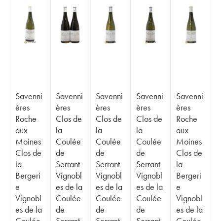
Savenni
Savenni
Savenni
Savenni
Savenni
ères
ères
ères
ères
ères
Roche
Clos de
Clos de
Clos de
Roche
aux
la
la
la
aux
Moines
Coulée
Coulée
Coulée
Moines
Clos de
de
de
de
Clos de
la
Serrant
Serrant
Serrant
la
Bergeri
Vignobl
Vignobl
Vignobl
Bergeri
e
es de la
es de la
es de la
e
Vignobl
Coulée
Coulée
Coulée
Vignobl
es de la
de
de
de
es de la
Coulée
Serrant -
Serrant -
Serrant -
Coulée