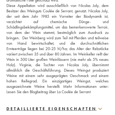
aromatische Fülle geschätzt wird. 
Diese Appellation wird ausschließlich von Nicolas Joly, dem 
Besitzer des Weinguts Coulée de Serrant, genutzt. Nicolas Joly, 
der seit dem Jahr 1985 ein Vorreiter der Biodynamik ist, 
verzichtet auf chemische Dünge- und 
Schädlingsbekämpfungsmittel, um das bemerkenswerte Terroir, 
von dem der Wein stammt, bestmöglich zum Ausdruck zu 
bringen.  Der Weinberg wird zum Teil mit Pferden und teilweise 
von Hand bewirtschaftet, und die durchschnittlichen 
Ernteerträge liegen bei 20-25 hl/ha; das Alter der Rebstöcke 
variiert zwischen 35 und über 80 Jahren. Im Weinkeller reift der 
Wein in 500 Liter großen Weinfässern (nie mehr als 5% neues 
Holz). Virginie, die Tochter von Nicolas Joly, übernimmt 
allmählich die Geschäftsführung. Dieses Weingut produziert 
Weine mit einem sehr ausgeprägten Geschmack und einem 
hohen Reifegrad. Ein einzigartiges Weingut, welches 
Lesen Sie den Blogbeitrag über La Coulée de Serrant
DETAILLIERTE EIGENSCHAFTEN