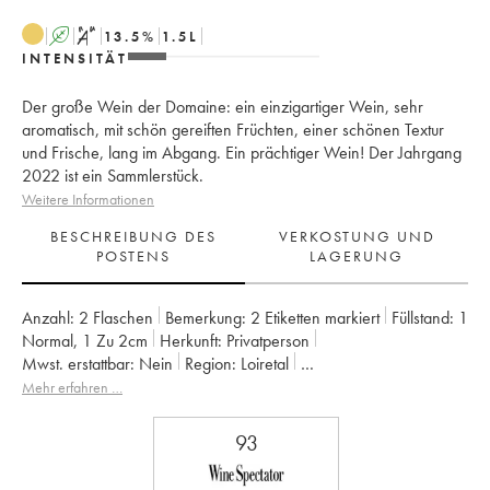
A
S
13.5
%
1.5
L
INTENSITÄT
Der große Wein der Domaine: ein einzigartiger Wein, sehr
aromatisch, mit schön gereiften Früchten, einer schönen Textur
und Frische, lang im Abgang. Ein prächtiger Wein! Der Jahrgang
2022 ist ein Sammlerstück.
Weitere Informationen
BESCHREIBUNG DES
VERKOSTUNG UND
POSTENS
LAGERUNG
Anzahl:
2 Flaschen
Bemerkung:
2 Etiketten markiert
Füllstand:
1
Normal
,
1
Zu 2cm
Herkunft:
privatperson
Mwst. erstattbar:
nein
Region:
Loiretal
Appellation:
Savennières
Mehr erfahren …
Eigentümer:
Vignobles de la Coulée de Serrant - Nicolas Joly
93