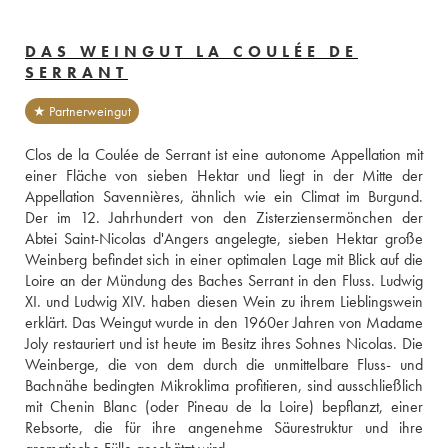
DAS WEINGUT LA COULÉE DE
SERRANT
★ Partnerweingut
Clos de la Coulée de Serrant ist eine autonome Appellation mit 
einer Fläche von sieben Hektar und liegt in der Mitte der 
Appellation Savennières, ähnlich wie ein Climat im Burgund. 
Der im 12. Jahrhundert von den Zisterziensermönchen der 
Abtei Saint-Nicolas d'Angers angelegte, sieben Hektar große 
Weinberg befindet sich in einer optimalen Lage mit Blick auf die 
Loire an der Mündung des Baches Serrant in den Fluss. Ludwig 
XI. und Ludwig XIV. haben diesen Wein zu ihrem Lieblingswein 
erklärt. Das Weingut wurde in den 1960er Jahren von Madame 
Joly restauriert und ist heute im Besitz ihres Sohnes Nicolas. Die 
Weinberge, die von dem durch die unmittelbare Fluss- und 
Bachnähe bedingten Mikroklima profitieren, sind ausschließlich 
mit Chenin Blanc (oder Pineau de la Loire) bepflanzt, einer 
Rebsorte, die für ihre angenehme Säurestruktur und ihre 