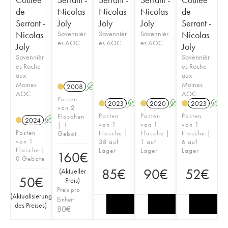
de
Nicolas
Nicolas
Nicolas
de
Serrant -
Joly
Joly
Joly
Serrant -
Nicolas
Savennièr
Savennièr
Savennièr
Nicolas
es AOC
es AOC
es AOC
Joly
Joly
Savennièr
Savennièr
es Roche
es Roche
aux
aux
Moines
Moines
2008
A
S
AOC
AOC
Posten
2023
A
S
2020
A
S
2023
A
von 2
Posten
Posten
Posten
Flaschen
2024
A
S
von 1
von 1
von 1
| 1
Posten
Flasche |
Flasche |
Flasche |
Gebot
von 1
38 auf
1 auf
6 auf
Flasche |
Lager
Lager
Lager
160
€
0 Gebote
85
€
90
€
52
€
(
Aktueller
50
€
Preis
)
Preis pro
(
Aktualisierung
Einheit
des Preises
)
80
€