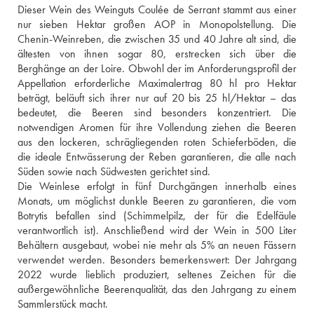
Dieser Wein des Weinguts Coulée de Serrant stammt aus einer 
nur sieben Hektar großen AOP in Monopolstellung. Die 
Chenin-Weinreben, die zwischen 35 und 40 Jahre alt sind, die 
ältesten von ihnen sogar 80, erstrecken sich über die 
Berghänge an der Loire. Obwohl der im Anforderungsprofil der 
Appellation erforderliche Maximalertrag 80 hl pro Hektar 
beträgt, beläuft sich ihrer nur auf 20 bis 25 hl/Hektar – das 
bedeutet, die Beeren sind besonders konzentriert. Die 
notwendigen Aromen für ihre Vollendung ziehen die Beeren 
aus den lockeren, schrägliegenden roten Schieferböden, die 
die ideale Entwässerung der Reben garantieren, die alle nach 
Süden sowie nach Südwesten gerichtet sind. 
Die Weinlese erfolgt in fünf Durchgängen innerhalb eines 
Monats, um möglichst dunkle Beeren zu garantieren, die vom 
Botrytis befallen sind (Schimmelpilz, der für die Edelfäule 
verantwortlich ist). Anschließend wird der Wein in 500 Liter 
Behältern ausgebaut, wobei nie mehr als 5% an neuen Fässern 
verwendet werden. Besonders bemerkenswert: Der Jahrgang 
2022 wurde lieblich produziert, seltenes Zeichen für die 
außergewöhnliche Beerenqualität, das den Jahrgang zu einem 
Sammlerstück macht.