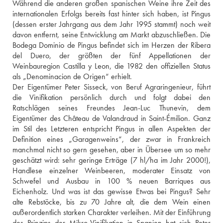
Während die anderen großen spanischen Weine ihre Zeit des 
internationalen Erfolgs bereits fast hinter sich haben, ist Pingus 
(dessen erster Jahrgang aus dem Jahr 1995 stammt) noch weit 
davon entfernt, seine Entwicklung am Markt abzuschließen. Die 
Bodega Dominio de Pingus befindet sich im Herzen der Ribera 
del Duero, der größten der fünf Appellationen der 
Weinbauregion Castilla y Leon, die 1982 den offiziellen Status 
als „Denominacion de Origen“ erhielt. 
Der Eigentümer Peter Sisseck, von Beruf Agraringenieur, führt 
die Vinifikation persönlich durch und folgt dabei den 
Ratschlägen seines Freundes Jean-Luc Thunevin, dem 
Eigentümer des Château de Valandraud in Saint-Émilion. Ganz 
im Stil des Letzteren entspricht Pingus in allen Aspekten der 
Definition eines „Garagenweins“, der zwar in Frankreich 
manchmal nicht so gern gesehen, aber in Übersee um so mehr 
geschätzt wird: sehr geringe Erträge (7 hl/ha im Jahr 2000!), 
Handlese einzelner Weinbeeren, moderater Einsatz von 
Schwefel und Ausbau in 100 % neuen Barriques aus 
Eichenholz. Und was ist das gewisse Etwas bei Pingus? Sehr 
alte Rebstöcke, bis zu 70 Jahre alt, die dem Wein einen 
außerordentlich starken Charakter verleihen. Mit der Einführung 
des Prinzips der Mikro-Vinifikation in Spanien hat sich Peter 