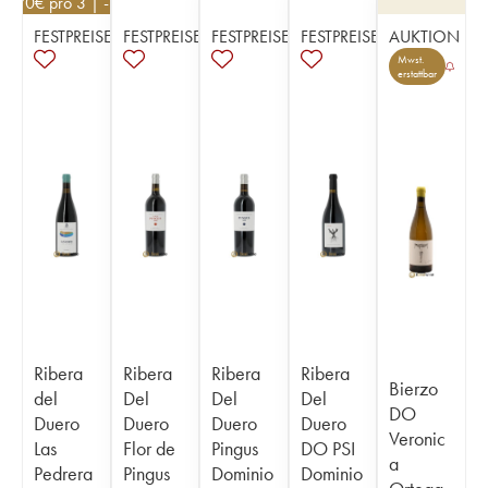
29,70
€
pro 3 | -10%
FESTPREISE
FESTPREISE
FESTPREISE
FESTPREISE
AUKTION
Mwst.
erstattbar
Ribera
Ribera
Ribera
Ribera
Bierzo
del
Del
Del
Del
DO
Duero
Duero
Duero
Duero
Veronic
Las
Flor de
Pingus
DO PSI
a
Pedrera
Pingus
Dominio
Dominio