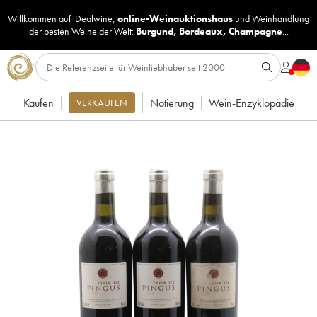
Willkommen auf iDealwine,
online-Weinauktionshaus
und
Weinhandlung
der besten Weine der Welt:
Burgund
,
Bordeaux
,
Champagne
...
Kaufen
Notierung
Wein-Enzyklopädie
VERKAUFEN