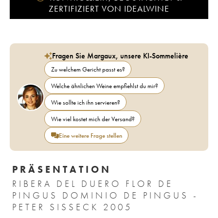
ZERTIFIZIERT VON IDEALWINE
Fragen Sie Margaux, unsere KI-Sommelière
Zu welchem Gericht passt es?
Welche ähnlichen Weine empfiehlst du mir?
Wie sollte ich ihn servieren?
Wie viel kostet mich der Versand?
Eine weitere Frage stellen
PRÄSENTATION
RIBERA DEL DUERO FLOR DE
PINGUS DOMINIO DE PINGUS -
PETER SISSECK 2005