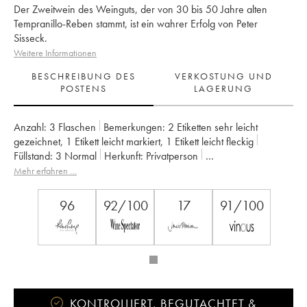
Der Zweitwein des Weinguts, der von 30 bis 50 Jahre alten
Tempranillo-Reben stammt, ist ein wahrer Erfolg von Peter
Sisseck.
Weitere Informationen
BESCHREIBUNG DES
VERKOSTUNG UND
POSTENS
LAGERUNG
Anzahl:
3 Flaschen
Bemerkungen:
2 Etiketten sehr leicht
gezeichnet
,
1 Etikett leicht markiert
,
1 Etikett leicht fleckig
Füllstand:
3
Normal
Herkunft:
privatperson
Mwst. erstattbar:
nein
Region:
Castille und Leon
Mehr erfahren …
Appellation:
Ribera Del Duero
Eigentümer:
Dominio de Pingus - Peter Sisseck
96
92/100
17
91/100
KONTROLLIERT, BEGUTACHTET &