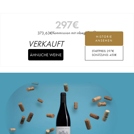
297
€
373,63
€
Kommission mit inbegriffen
HISTORIE
VERKAUFT
ANSEHEN
STARTPREIS:
297
€
ÄHNLICHE WEINE
SCHÄTZUNG:
450
€