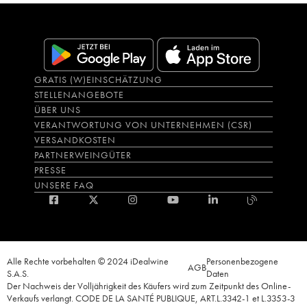
GRATIS (W)EINSCHÄTZUNG
STELLENANGEBOTE
ÜBER UNS
VERANTWORTUNG VON UNTERNEHMEN (CSR)
VERSANDKOSTEN
PARTNERWEINGÜTER
PRESSE
UNSERE FAQ
Alle Rechte vorbehalten © 2024 iDealwine
Personenbezogene
AGB
S.A.S.
Daten
Der Nachweis der Volljährigkeit des Käufers wird zum Zeitpunkt des Online-
Verkaufs verlangt. CODE DE LA SANTÉ PUBLIQUE, ART.L.3342-1 et L.3353-3