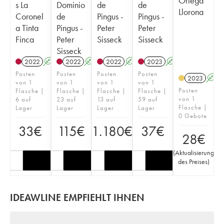
Ortega
s La
Dominio
de
de
Llorona
Coronel
de
Pingus -
Pingus -
a Tinta
Pingus -
Peter
Peter
Finca
Peter
Sisseck
Sisseck
Sisseck
2022
A
2022
A
2022
A
2023
A
Posten
Posten
Posten
Posten
2023
A
von 1
von 1
von 1
von 1
Posten
Flasche |
Flasche |
Flasche |
Flasche |
von 1
6 auf
23 auf
13 auf
59 auf
Flasche |
Lager
Lager
Lager
Lager
0 Gebote
33
€
115
€
1.180
€
37
€
28
€
(
Aktualisierung
des Preises
)
IDEAWLINE EMPFIEHLT IHNEN