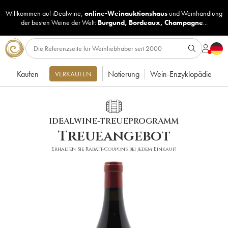
Willkommen auf iDealwine,
online-Weinauktionshaus
und
Weinhandlung
der besten Weine der Welt:
Burgund
,
Bordeaux
,
Champagne
...
Kaufen
Notierung
Wein-Enzyklopädie
VERKAUFEN
IDEALWINE-TREUEPROGRAMM
Treueangebot
Erhalten Sie Rabatt-Coupons bei jedem Einkauf!