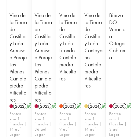
Vino de
Vino de
Vino de
Vino de
Bierzo
la Tierra
la Tierra
la Tierra
la Tierra
DO
de
de
de
de
Veronic
Castilla
Castilla
Castilla
Castilla
a
y León
y León
y León
y León
Ortega
Arenisc
Arenisc
Lirondo
Cantaya
Cobran
a Paraje
a Paraje
Cantala
no
a
Los
Los
piedra
Cantala
Pilones
Pilones
Viticulto
piedra
Cantala
Cantala
res
Viticulto
piedra
piedra
res
Viticulto
Viticulto
res
res
2022
A
2023
A
2023
A
K
2024
A
K
2020
A
Posten
Posten
Posten
Posten
Posten
von 1
von 1
von 1
von 1
von 1
Flasche |
Flasche |
Flasche |
Flasche |
Flasche |
14 auf
36 auf
9 auf
14 auf
3 auf
Lager
Lager
Lager
Lager
Lager