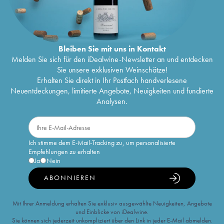
Bleiben Sie mit uns in Kontakt
Melden Sie sich für den iDealwine-Newsletter an und entdecken
Sie unsere exklusiven Weinschätze!
Erhalten Sie direkt in Ihr Postfach handverlesene
Neuentdeckungen, limitierte Angebote, Neuigkeiten und fundierte
Analysen.
Ich stimme dem E-Mail-Tracking zu, um personalisierte
Empfehlungen zu erhalten
Ja
Nein
ABONNIEREN
Mit Ihrer Anmeldung erhalten Sie exklusiv ausgewählte Neuigkeiten, Angebote
und Einblicke von iDealwine.
Sie können sich jederzeit unkompliziert über den Link in jeder E-Mail abmelden.