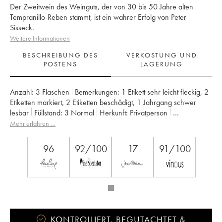
Der Zweitwein des Weinguts, der von 30 bis 50 Jahre alten
Tempranillo-Reben stammt, ist ein wahrer Erfolg von Peter
Sisseck.
Weitere Informationen
BESCHREIBUNG DES
VERKOSTUNG UND
POSTENS
LAGERUNG
Anzahl:
3 Flaschen
Bemerkungen:
1 Etikett sehr leicht fleckig
,
2
Etiketten markiert
,
2 Etiketten beschädigt
,
1 Jahrgang schwer
lesbar
Füllstand:
3
Normal
Herkunft:
privatperson
Mwst. erstattbar:
nein
Region:
Castille und Leon
Mehr erfahren …
Appellation:
Ribera Del Duero
Eigentümer:
Dominio de Pingus - Peter Sisseck
96
92/100
17
91/100
KONTROLLIERT, BEGUTACHTET &