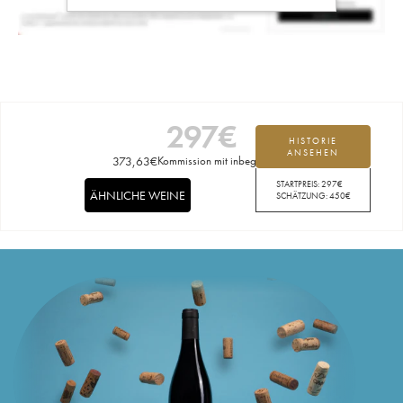
297
€
HISTORIE
ANSEHEN
373,63
€
Kommission mit inbegriffen
STARTPREIS:
297
€
ÄHNLICHE WEINE
SCHÄTZUNG:
450
€