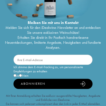
Bleiben Sie mit uns in Kontakt
Melden Sie sich für den iDealwine-Newsletter an und entdecken
Sie unsere exklusiven Weinschätze!
Erhalten Sie direkt in Ihr Postfach handverlesene
Neuentdeckungen, limitierte Angebote, Neuigkeiten und fundierte
Analysen.
Ich stimme dem E-Mail-Tracking zu, um personalisierte
Empfehlungen zu erhalten
Ja
Nein
ABONNIEREN
Mit Ihrer Anmeldung erhalten Sie exklusiv ausgewählte Neuigkeiten, Angebote
und Einblicke von iDealwine.
Sie können sich jederzeit unkompliziert über den Link in jeder E-Mail abmelden.