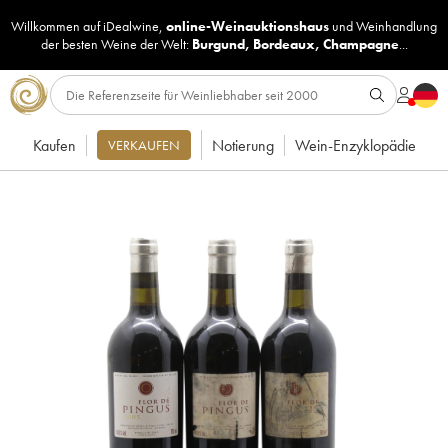
Willkommen auf iDealwine,
online-Weinauktionshaus
und
Weinhandlung
der besten Weine der Welt:
Burgund
,
Bordeaux
,
Champagne
...
Kaufen
Notierung
Wein-Enzyklopädie
VERKAUFEN