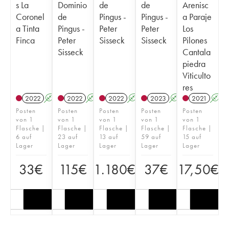
s La
Dominio
de
de
Arenisc
Coronel
de
Pingus -
Pingus -
a Paraje
a Tinta
Pingus -
Peter
Peter
Los
Finca
Peter
Sisseck
Sisseck
Pilones
Sisseck
Cantala
piedra
Viticulto
res
2022
A
2022
A
2022
A
2023
A
2021
A
Posten
Posten
Posten
Posten
Posten
von 1
von 1
von 1
von 1
von 1
Flasche |
Flasche |
Flasche |
Flasche |
Flasche |
6 auf
23 auf
13 auf
59 auf
15 auf
Lager
Lager
Lager
Lager
Lager
33
€
115
€
1.180
€
37
€
17,50
€