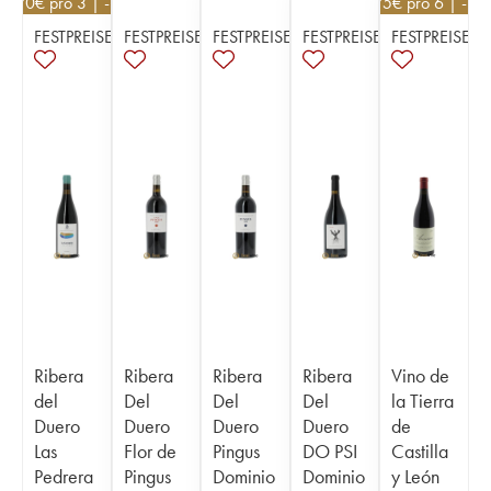
29,70
€
pro 3 | -10%
15,75
€
pro 6 | -10
FESTPREISE
FESTPREISE
FESTPREISE
FESTPREISE
FESTPREISE
Ribera
Ribera
Ribera
Ribera
Vino de
del
Del
Del
Del
la Tierra
Duero
Duero
Duero
Duero
de
Las
Flor de
Pingus
DO PSI
Castilla
Pedrera
Pingus
Dominio
Dominio
y León