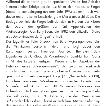
Während die anderen großen spanischen Weine ihre Zeit des 
internationalen Erfolgs bereits fast hinter sich haben, ist Pingus 
(dessen erster Jahrgang aus dem Jahr 1995 stammt) noch weit 
davon entfernt, seine Entwicklung am Markt abzuschließen. Die 
Bodega Dominio de Pingus befindet sich im Herzen der Ribera 
del Duero, der größten der fünf Appellationen der 
Weinbauregion Castilla y Leon, die 1982 den offiziellen Status 
als „Denominacion de Origen“ erhielt. 
Der Eigentümer Peter Sisseck, von Beruf Agraringenieur, führt 
die Vinifikation persönlich durch und folgt dabei den 
Ratschlägen seines Freundes Jean-Luc Thunevin, dem 
Eigentümer des Château de Valandraud in Saint-Émilion. Ganz 
im Stil des Letzteren entspricht Pingus in allen Aspekten der 
Definition eines „Garagenweins“, der zwar in Frankreich 
manchmal nicht so gern gesehen, aber in Übersee um so mehr 
geschätzt wird: sehr geringe Erträge (7 hl/ha im Jahr 2000!), 
Handlese einzelner Weinbeeren, moderater Einsatz von 
Schwefel und Ausbau in 100 % neuen Barriques aus 
Eichenholz. Und was ist das gewisse Etwas bei Pingus? Sehr 
alte Rebstöcke, bis zu 70 Jahre alt, die dem Wein einen 
außerordentlich starken Charakter verleihen. Mit der Einführung 
des Prinzips der Mikro-Vinifikation in Spanien hat sich Peter 