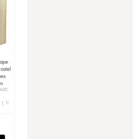
Pape
astel
ues
in
 AOC
 | 11