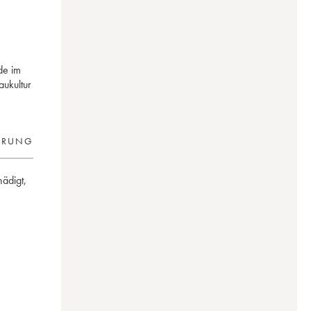
de im
ukultur
ERUNG
hädigt
,