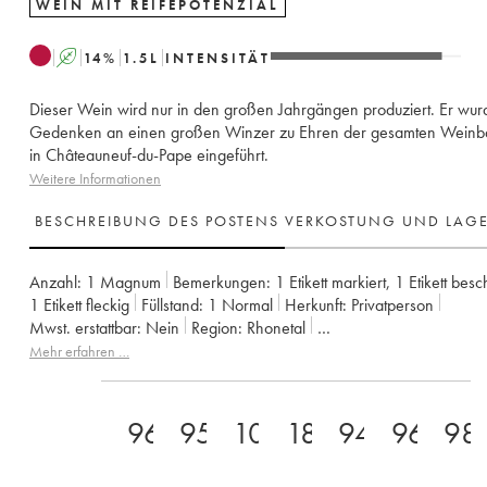
WEIN MIT REIFEPOTENZIAL
A
14
%
1.5
L
INTENSITÄT
Dieser Wein wird nur in den großen Jahrgängen produziert. Er wur
Gedenken an einen großen Winzer zu Ehren der gesamten Weinba
in Châteauneuf-du-Pape eingeführt.
Weitere Informationen
BESCHREIBUNG DES POSTENS
VERKOSTUNG UND LAG
Anzahl:
1 Magnum
Bemerkungen:
1 Etikett markiert
,
1 Etikett besc
1 Etikett fleckig
Füllstand:
1
Normal
Herkunft:
privatperson
Mwst. erstattbar:
nein
Region:
Rhonetal
Appellation:
Châteauneuf-du-Pape
Eigentümer:
Famille Perrin
Mehr erfahren …
96
95
100
18
94
96
98