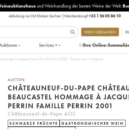
Weinauktionshaus
und
Weinhandlung der besten Weine der Welt:
Bu
Abholung vor Ort
Klicken Sie hier
|
Weinberatung?
+33 1 56 05 86 10
W
WEIN VERKAUFEN
Auktionen
Services +
✨
Ihre Online-Sommeliè
ommage à Jacques Perrin Famille Perrin 2001 - Posten von 1 Magnum
AUKTION
CHÂTEAUNEUF-DU-PAPE CHÂTEA
BEAUCASTEL HOMMAGE À JACQU
PERRIN FAMILLE PERRIN 2001
Châteauneuf-du-Pape AOC
SCHWARZE FRÜCHTE
GASTRONOMISCHER WEIN