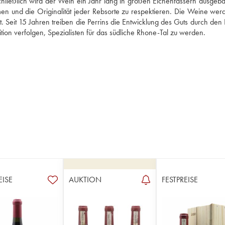
hließlich wird der Wein ein Jahr lang in großen Eichenfässern ausgebaut
n und die Originalität jeder Rebsorte zu respektieren. Die Weine werd
. Seit 15 Jahren treiben die Perrins die Entwicklung des Guts durch den 
ion verfolgen, Spezialisten für das südliche Rhone-Tal zu werden.
EISE
AUKTION
FESTPREISE