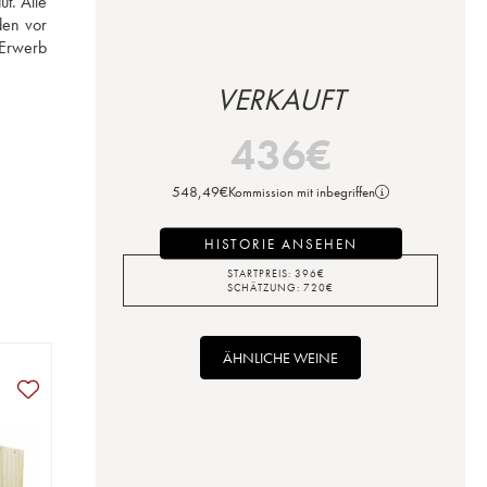
. Alle 
en vor 
Erwerb 
VERKAUFT
436
€
548,49
€
Kommission mit inbegriffen
HISTORIE ANSEHEN
STARTPREIS:
396
€
SCHÄTZUNG:
720
€
ÄHNLICHE WEINE