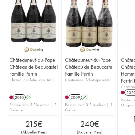
Châteauneuf-du-Pape
Châteauneuf-du-Pape
Châte
Château de Beaucastel
Château de Beaucastel
Châtea
Famille Perrin
Famille Perrin
Homma
Châteauneuf-du-Pape AOC
Châteauneuf-du-Pape AOC
Perrin 
Château
202
2010
A
2009
A
Posten 
Posten von 3 Flaschen | 3
Posten von 3 Flaschen | 1
Magnum
Gebote
Gebot
215
€
240
€
(
Aktueller Preis
)
(
Aktueller Preis
)