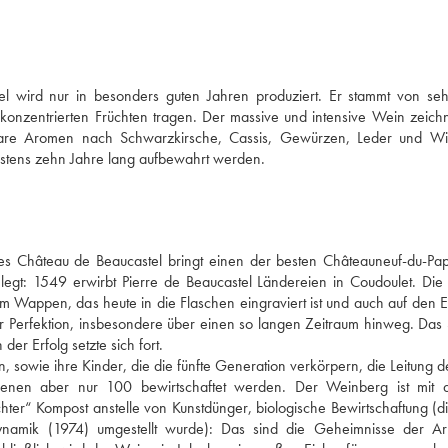
ird nur in besonders guten Jahren produziert. Er stammt von sehr
onzentrierten Früchten tragen. Der massive und intensive Wein zeichne
rbare Aromen nach Schwarzkirsche, Cassis, Gewürzen, Leder und Wi
ndestens zehn Jahre lang aufbewahrt werden.
des Château de Beaucastel bringt einen der besten Châteauneuf-du-Pap
gt: 1549 erwirbt Pierre de Beaucastel Ländereien in Coudoulet. Die F
Wappen, das heute in die Flaschen eingraviert ist und auch auf den Eti
r Perfektion, insbesondere über einen so langen Zeitraum hinweg. Das 
r Erfolg setzte sich fort. 
 sowie ihre Kinder, die die fünfte Generation verkörpern, die Leitung de
enen aber nur 100 bewirtschaftet werden. Der Weinberg ist mit 
hter“ Kompost anstelle von Kunstdünger, biologische Bewirtschaftung (di
namik (1974) umgestellt wurde): Das sind die Geheimnisse der Arb