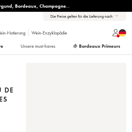
rgund
,
Bordeaux
,
Champagne
...
Die Preise gelten für die Lieferung nach:
ein-Notierung
Wein-Enzyklopädie
re
Unsere must-haves
🍇
Bordeaux Primeurs
U DE
ES