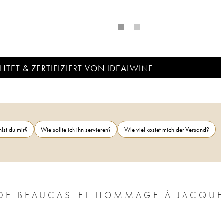
TET & ZERTIFIZIERT VON IDEALWINE
lst du mir?
Wie sollte ich ihn servieren?
Wie viel kostet mich der Versand?
 DE BEAUCASTEL HOMMAGE À JACQU