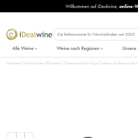
Willkommen auf iDealwine,
online-
Alle Weine
Weine nach Regionen
Unsere 
Startseite
/
Weine kaufen
/
Rhonetal
/
Châteauneuf-du-Pape Château de Beaucastel H