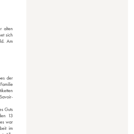
 alten 
t sich 
ld. Am 
es der 
amilie 
ketten 
Savoir-
s Guts 
den 13 
es war 
eit im 