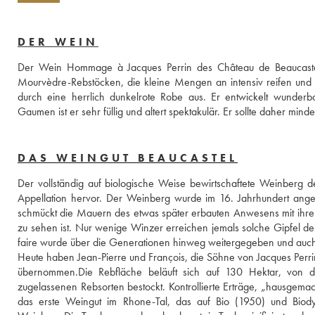
DER WEIN
Der Wein Hommage à Jacques Perrin des Château de Beaucastel w
Mourvèdre-Rebstöcken, die kleine Mengen an intensiv reifen und k
durch eine herrlich dunkelrote Robe aus. Er entwickelt wunde
Gaumen ist er sehr füllig und altert spektakulär. Er sollte daher mi
DAS WEINGUT BEAUCASTEL
Der vollständig auf biologische Weise bewirtschaftete Weinberg 
Appellation hervor. Der Weinberg wurde im 16. Jahrhundert angele
schmückt die Mauern des etwas später erbauten Anwesens mit ihrem 
zu sehen ist. Nur wenige Winzer erreichen jemals solche Gipfel de
faire wurde über die Generationen hinweg weitergegeben und auch de
Heute haben Jean-Pierre und François, die Söhne von Jacques Perrin,
übernommen.Die Rebfläche beläuft sich auf 130 Hektar, von d
zugelassenen Rebsorten bestockt. Kontrollierte Erträge, „hausgemac
das erste Weingut im Rhone-Tal, das auf Bio (1950) und Biody