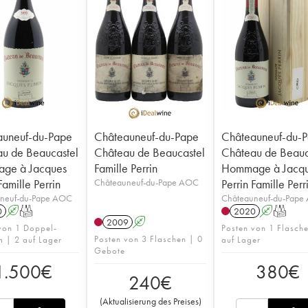
auneuf-du-Pape
Châteauneuf-du-Pape
Châteauneuf-du-
u de Beaucastel
Château de Beaucastel
Château de Beauc
ge à Jacques
Famille Perrin
Hommage à Jacq
Famille Perrin
Châteauneuf-du-Pape AOC
Perrin Famille Perr
neuf-du-Pape AOC
Châteauneuf-du-Pape
0
A
T
2020
A
T
2009
A
von 1 Doppel-
Posten von 1 Flasche
Posten von 3 Flaschen | 0
 | 2 auf Lager
auf Lager
Gebote
1.500
€
380
€
240
€
(
Aktualisierung des Preises
)