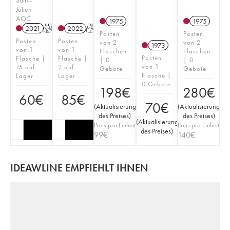
Julien
AOC
1975
1975
2021
T
2022
T
Posten
Posten
Posten
Posten
von 2
von 2
1973
von 1
von 1
Flaschen
Flaschen
Posten
Flasche |
Flasche |
| 0
| 0
von 1
15 auf
2 auf
Gebote
Gebote
Flasche |
Lager
Lager
0 Gebote
198
€
280
€
60
€
85
€
70
€
(
Aktualisierung
(
Aktualisierung
des Preises
)
des Preises
)
(
Aktualisierung
Preis pro Einheit
Preis pro Einheit
des Preises
)
99
€
140
€
IDEAWLINE EMPFIEHLT IHNEN