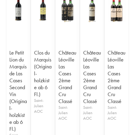
Le Petit
Clos du
Château
Château
Château
Lion du
Marquis
Léoville
Léoville
Léoville
Marquis
(Origina
Las
Las
Las
de Las
l-
Cases
Cases
Cases
Cases
holzkist
2ème
2ème
2ème
Second
e ab 6
Grand
Grand
Grand
Vin
Fl.)
Cru
Cru
Cru
(Origina
Saint-
Classé
Classé
Classé
Julien
l-
Saint-
Saint-
Saint-
AOC
Julien
Julien
Julien
holzkist
AOC
AOC
AOC
e ab 6
Fl.)
Saint-