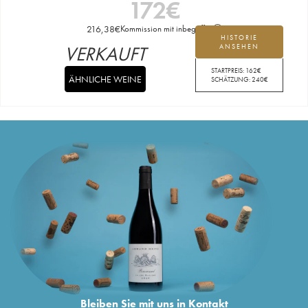
172
€
216,38
€
Kommission mit inbegriffen
HISTORIE
VERKAUFT
ANSEHEN
STARTPREIS:
162
€
ÄHNLICHE WEINE
SCHÄTZUNG:
240
€
Bleiben Sie mit uns in Kontakt