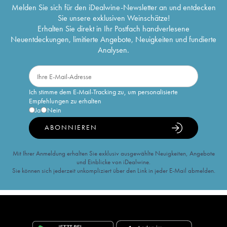
Melden Sie sich für den iDealwine-Newsletter an und entdecken
Sie unsere exklusiven Weinschätze!
Erhalten Sie direkt in Ihr Postfach handverlesene
Neuentdeckungen, limitierte Angebote, Neuigkeiten und fundierte
Analysen.
Ich stimme dem E-Mail-Tracking zu, um personalisierte
Empfehlungen zu erhalten
Ja
Nein
ABONNIEREN
Mit Ihrer Anmeldung erhalten Sie exklusiv ausgewählte Neuigkeiten, Angebote
und Einblicke von iDealwine.
Sie können sich jederzeit unkompliziert über den Link in jeder E-Mail abmelden.