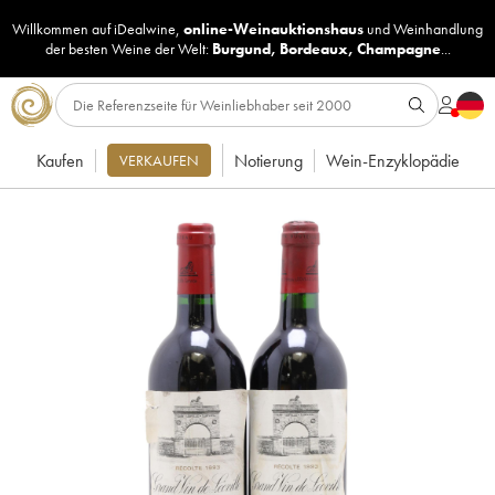
Willkommen auf iDealwine,
online-Weinauktionshaus
und
Weinhandlung
der besten Weine der Welt:
Burgund
,
Bordeaux
,
Champagne
...
Kaufen
Notierung
Wein-Enzyklopädie
VERKAUFEN