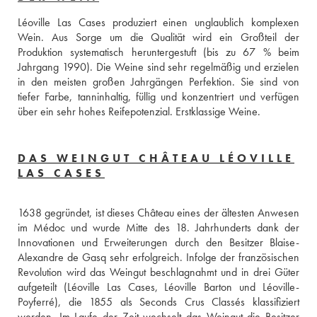
Léoville Las Cases produziert einen unglaublich komplexen 
Wein. Aus Sorge um die Qualität wird ein Großteil der 
Produktion systematisch heruntergestuft (bis zu 67 % beim 
Jahrgang 1990). Die Weine sind sehr regelmäßig und erzielen 
in den meisten großen Jahrgängen Perfektion. Sie sind von 
tiefer Farbe, tanninhaltig, füllig und konzentriert und verfügen 
über ein sehr hohes Reifepotenzial. Erstklassige Weine.
DAS WEINGUT CHÂTEAU LÉOVILLE
LAS CASES
1638 gegründet, ist dieses Château eines der ältesten Anwesen 
im Médoc und wurde Mitte des 18. Jahrhunderts dank der 
Innovationen und Erweiterungen durch den Besitzer Blaise-
Alexandre de Gasq sehr erfolgreich. Infolge der französischen 
Revolution wird das Weingut beschlagnahmt und in drei Güter 
aufgeteilt (Léoville Las Cases, Léoville Barton und Léoville-
Poyferré), die 1855 als Seconds Crus Classés klassifiziert 
werden. Im Laufe der Zeit wechselt das Weingut die Besitzer 