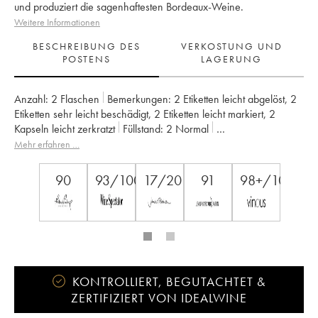
und produziert die sagenhaftesten Bordeaux-Weine.
Weitere Informationen
BESCHREIBUNG DES
VERKOSTUNG UND
POSTENS
LAGERUNG
Anzahl:
2 Flaschen
Bemerkungen:
2 Etiketten leicht abgelöst
,
2
Etiketten sehr leicht beschädigt
,
2 Etiketten leicht markiert
,
2
Kapseln leicht zerkratzt
Füllstand:
2
Normal
Herkunft:
privatperson
Mwst. erstattbar:
nein
Region:
Bordeaux
Mehr erfahren …
Appellation:
Saint-Julien
Klassifizierung:
2ème Grand Cru Classé
90
93/100
17/20
91
98+/100
Eigentümer:
SC du Ch. Léoville Las Cases (Consorts Delon)
KONTROLLIERT, BEGUTACHTET &
ZERTIFIZIERT VON IDEALWINE