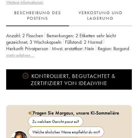
Weitere Informationen
BESCHREIBUNG DES
VERKOSTUNG UND
POSTENS
LAGERUNG
Anzahl:
2 Flaschen
Bemerkungen:
2 Etiketten sehr leicht
gezeichnet
,
3 Wachskapseln
Füllstand:
2
Normal
Herkunft:
privatperson
Mwst. erstattbar:
nein
Region:
Burgund
Appellation:
Gevrey-Chambertin
Klassifizierung:
Premier Cru
Mehr erfahren …
Eigentümer:
Prieuré Roch
KONTROLLIERT, BEGUTACHTET &
ZERTIFIZIERT VON IDEALWINE
Fragen Sie Margaux, unsere KI-Sommelière
Zu welchem Gericht passt es?
Welche ähnlichen Weine empfiehlst du mir?