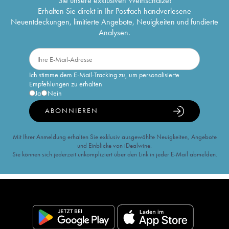
Sie unsere exklusiven Weinschätze!
Erhalten Sie direkt in Ihr Postfach handverlesene
Neuentdeckungen, limitierte Angebote, Neuigkeiten und fundierte
Analysen.
Ich stimme dem E-Mail-Tracking zu, um personalisierte
Empfehlungen zu erhalten
Ja
Nein
ABONNIEREN
Mit Ihrer Anmeldung erhalten Sie exklusiv ausgewählte Neuigkeiten, Angebote
und Einblicke von iDealwine.
Sie können sich jederzeit unkompliziert über den Link in jeder E-Mail abmelden.