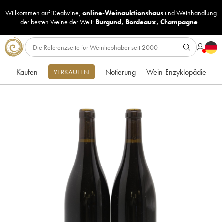
Willkommen auf iDealwine,
online-Weinauktionshaus
und
Weinhandlung
der besten Weine der Welt:
Burgund
,
Bordeaux
,
Champagne
...
Kaufen
Notierung
Wein-Enzyklopädie
VERKAUFEN