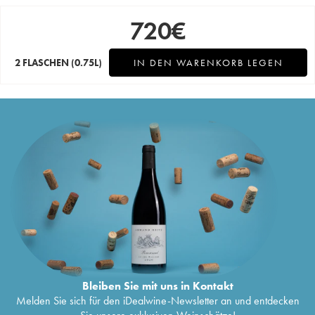
720
€
2 FLASCHEN
(0.75L)
IN DEN WARENKORB LEGEN
Bleiben Sie mit uns in Kontakt
Melden Sie sich für den iDealwine-Newsletter an und entdecken