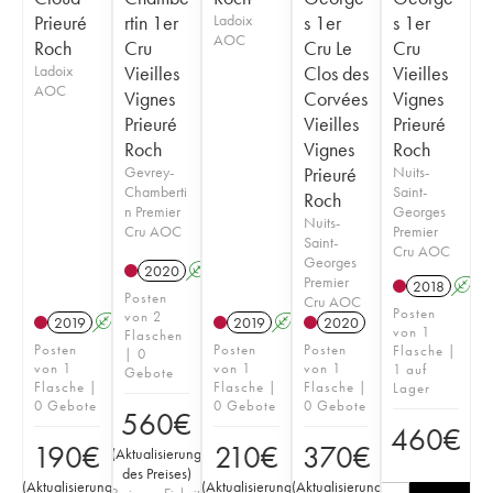
Prieuré
rtin 1er
Ladoix
s 1er
s 1er
AOC
Roch
Cru
Cru Le
Cru
Ladoix
Vieilles
Clos des
Vieilles
AOC
Vignes
Corvées
Vignes
Prieuré
Vieilles
Prieuré
Roch
Vignes
Roch
Gevrey-
Prieuré
Nuits-
Chamberti
Saint-
Roch
n Premier
Georges
Nuits-
Cru AOC
Premier
Saint-
Cru AOC
Georges
2020
A
Premier
2018
A
Posten
Cru AOC
Posten
von 2
2019
A
S
2019
A
S
2020
von 1
Flaschen
Posten
Posten
Posten
Flasche |
| 0
von 1
von 1
von 1
1 auf
Gebote
Flasche |
Flasche |
Flasche |
Lager
0 Gebote
0 Gebote
0 Gebote
560
€
460
€
190
€
210
€
370
€
(
Aktualisierung
des Preises
)
(
Aktualisierung
(
Aktualisierung
(
Aktualisierung