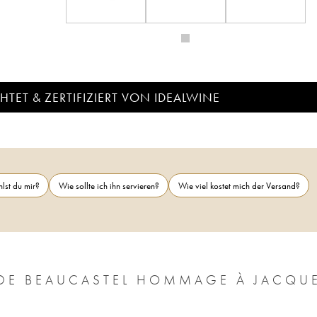
TET & ZERTIFIZIERT VON IDEALWINE
lst du mir?
Wie sollte ich ihn servieren?
Wie viel kostet mich der Versand?
 DE BEAUCASTEL HOMMAGE À JACQU