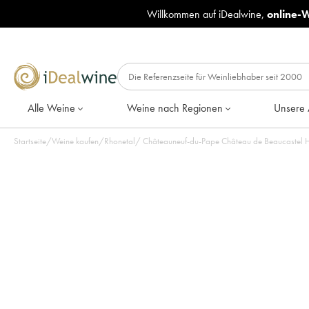
Willkommen auf iDealwine,
online-
Alle Weine
Weine nach Regionen
Unsere 
Startseite
/
Weine kaufen
/
Rhonetal
/