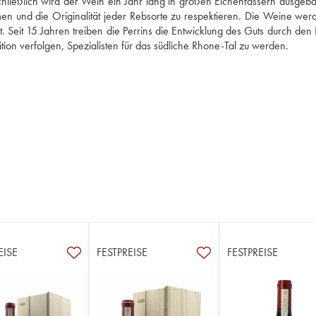
hließlich wird der Wein ein Jahr lang in großen Eichenfässern ausgebaut
n und die Originalität jeder Rebsorte zu respektieren. Die Weine werd
. Seit 15 Jahren treiben die Perrins die Entwicklung des Guts durch den 
ion verfolgen, Spezialisten für das südliche Rhone-Tal zu werden.
EISE
FESTPREISE
FESTPREISE