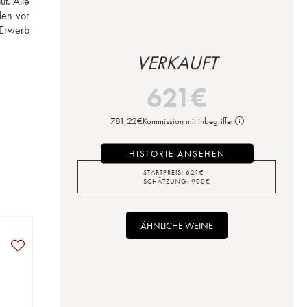
. Alle 
en vor 
Erwerb 
VERKAUFT
621
€
781,22
€
Kommission mit inbegriffen
HISTORIE ANSEHEN
STARTPREIS:
621
€
SCHÄTZUNG:
900
€
ÄHNLICHE WEINE