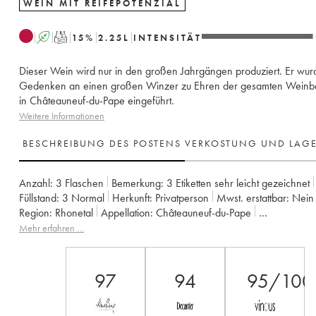
WEIN MIT REIFEPOTENZIAL
A
T
15
%
2.25
L
INTENSITÄT
Dieser Wein wird nur in den großen Jahrgängen produziert. Er wur
Gedenken an einen großen Winzer zu Ehren der gesamten Weinba
in Châteauneuf-du-Pape eingeführt.
Weitere Informationen
BESCHREIBUNG DES POSTENS
VERKOSTUNG UND LAG
Anzahl:
3 Flaschen
Bemerkung:
3 Etiketten sehr leicht gezeichnet
Füllstand:
3
Normal
Herkunft:
privatperson
Mwst. erstattbar:
nein
Region:
Rhonetal
Appellation:
Châteauneuf-du-Pape
Eigentümer:
Famille Perrin
Mehr erfahren …
97
94
95/100