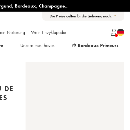
rgund
,
Bordeaux
,
Champagne
...
Die Preise gelten für die Lieferung nach:
ein-Notierung
Wein-Enzyklopädie
re
Unsere must-haves
🍇
Bordeaux Primeurs
U DE
ES