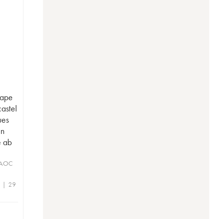
Pape
astel
ues
in
e ab
 AOC
e | 29