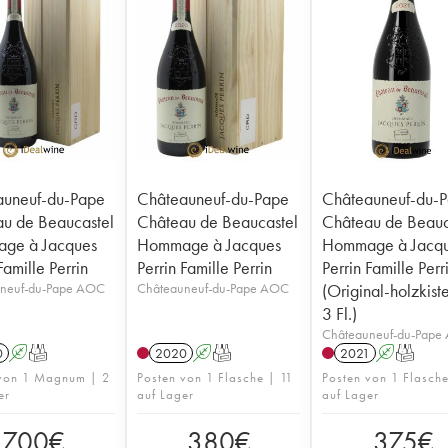
auneuf-du-Pape
Châteauneuf-du-Pape
Châteauneuf-du-
u de Beaucastel
Château de Beaucastel
Château de Beauc
ge à Jacques
Hommage à Jacques
Hommage à Jacq
Famille Perrin
Perrin Famille Perrin
Perrin Famille Perr
neuf-du-Pape AOC
Châteauneuf-du-Pape AOC
(Original-holzkist
3 Fl.)
Châteauneuf-du-Pape
0
A
T
2020
A
T
2021
A
T
 von 1 Magnum | 2
Posten von 1 Flasche | 11
Posten von 1 Flasch
er
auf Lager
auf Lager
700
€
380
€
375
€