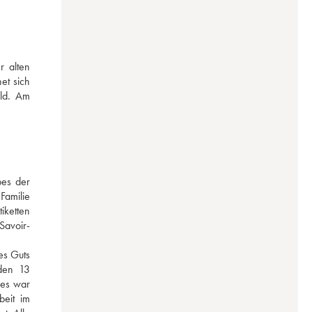
 alten 
t sich 
ld. Am 
es der 
amilie 
ketten 
Savoir-
s Guts 
den 13 
es war 
eit im 