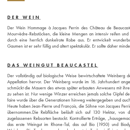
DER WEIN
Der Wein Hommage à Jacques Perrin des Château de Beaucastel w
Mourvèdre-Rebstöcken, die kleine Mengen an intensiv reifen und k
durch eine herrlich dunkelrote Robe aus. Er entwickelt wunde
Gaumen ist er sehr füllig und altert spektakulär. Er sollte daher mi
DAS WEINGUT BEAUCASTEL
Der vollständig auf biologische Weise bewirtschaftete Weinberg 
Appellation hervor. Der Weinberg wurde im 16. Jahrhundert angele
schmückt die Mauern des etwas später erbauten Anwesens mit ihrem 
zu sehen ist. Nur wenige Winzer erreichen jemals solche Gipfel de
faire wurde über die Generationen hinweg weitergegeben und auch de
Heute haben Jean-Pierre und François, die Söhne von Jacques Perrin,
übernommen.Die Rebfläche beläuft sich auf 130 Hektar, von d
zugelassenen Rebsorten bestockt. Kontrollierte Erträge, „hausgemac
das erste Weingut im Rhone-Tal, das auf Bio (1950) und Biody