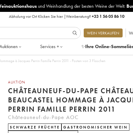
Weinauktionshaus
und
Weinhandlung der besten Weine der Welt:
Bu
Abholung vor Ort
Klicken Sie hier
|
Weinberatung?
+33 1 56 05 86 10
W
WEIN VERKAUFEN
Auktionen
Services +
✨
Ihre Online-Sommeliè
Châteauneuf-du-Pape Château de Beaucastel Hommage à Jacques Perrin Famille Perrin 2011 - Posten von 3 Flaschen
AUKTION
CHÂTEAUNEUF-DU-PAPE CHÂTEA
BEAUCASTEL HOMMAGE À JACQU
PERRIN FAMILLE PERRIN 2011
Châteauneuf-du-Pape AOC
SCHWARZE FRÜCHTE
GASTRONOMISCHER WEIN