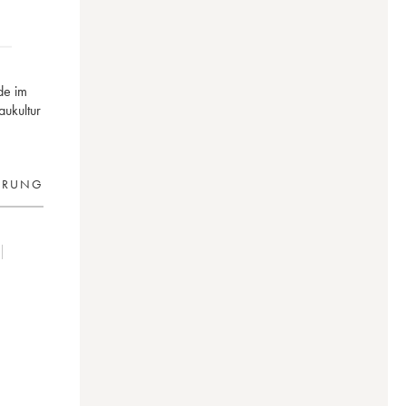
de im
ukultur
ERUNG