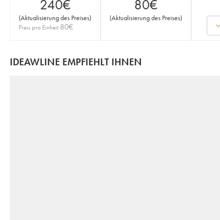
240
€
80
€
(
Aktualisierung des Preises
)
(
Aktualisierung des Preises
)
80
€
Preis pro Einheit
IDEAWLINE EMPFIEHLT IHNEN