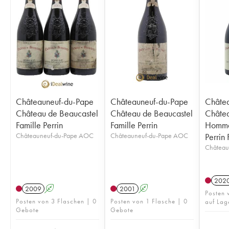
Châteauneuf-du-Pape
Châteauneuf-du-Pape
Châte
Château de Beaucastel
Château de Beaucastel
Châtea
Famille Perrin
Famille Perrin
Homma
Châteauneuf-du-Pape AOC
Châteauneuf-du-Pape AOC
Perrin 
Château
202
2009
A
2001
A
Posten
Posten von 3 Flaschen | 0
Posten von 1 Flasche | 0
auf Lag
Gebote
Gebote