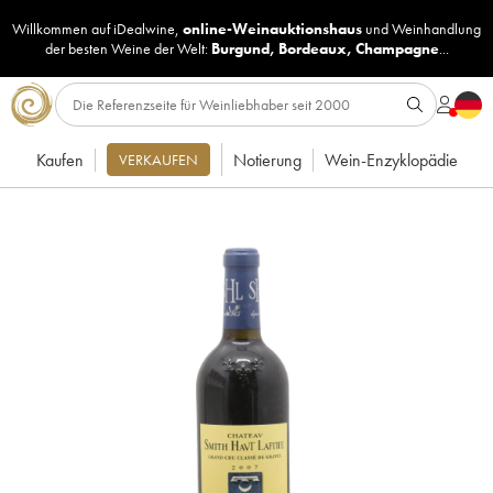
Willkommen auf iDealwine,
online-Weinauktionshaus
und
Weinhandlung
der besten Weine der Welt:
Burgund
,
Bordeaux
,
Champagne
...
Kaufen
Notierung
Wein-Enzyklopädie
VERKAUFEN