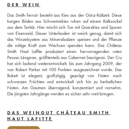
DER WEIN
Das Smith-Terroir besteht aus Kies aus der Günz-Kaltzeit. Diese 
kargen Böden aus Schwemmkies ruhen auf einem Kalksockel 
aus dem Tertiär. Hier mischt sich Ton mit Quarzkies und Spuren 
von Eisenoxid. Dieser Unterboden ist weich genug, damit sich 
das Wurzelsystem aus Mineralsalzen speisen und der Pflanze 
die nötige Kraft zum Wachsen spenden kann. Das Château 
Smith Haut Laffite produziert einen hervorragenden roten 
Pessac-Léognan, größtenteils aus Cabernet-Sauvignon. Der Cru 
hat sich laufend weiterentwickelt, bis zum Jahrgang 2009, der 
von Robert Parker mit 100 Punkten ausgezeichnet wurde. Das 
Bukett ist elegant, großzügig, geprägt von Noten nach 
schwarzen Früchten und entwickelt sich hin zu herbstlichen 
Noten. Am Gaumen überragend, konzentriert und vornehm. 
Die jüngsten Jahrgänge werden es sicher sehr weit bringen.
DAS WEINGUT CHÂTEAU SMITH
HAUT LAFITTE