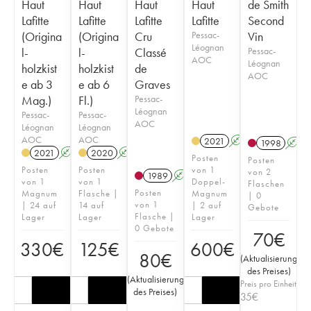
Haut
Haut
Haut
Haut
de Smith
Lafitte
Lafitte
Lafitte
Lafitte
Second
(Origina
(Origina
Cru
Pessac-
Vin
Léognan
l-
l-
Classé
Pessac-
AOC
Léognan
holzkist
holzkist
de
AOC
e ab 3
e ab 6
Graves
Mag.)
Fl.)
Pessac-
Léognan
Pessac-
Pessac-
AOC
Léognan
Léognan
AOC
AOC
2021
A
T
1998
A
2021
A
T
2020
A
T
Posten
Posten
Posten
Posten
von 1
von 2
1989
A
von 1
von 1
Doppel-
Flaschen
Posten
Magnum
Flasche |
Magnum
| 0
von 1
| 24 auf
14 auf
| 2 auf
Gebote
Flasche |
Lager
Lager
Lager
0 Gebote
70
€
330
€
125
€
600
€
80
€
(
Aktualisierung
des Preises
)
(
Aktualisierung
Preis pro Einheit
des Preises
)
35
€