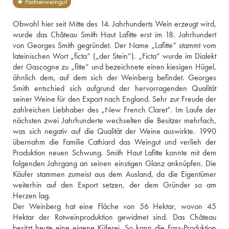
★ Partnerweingut
Obwohl hier seit Mitte des 14. Jahrhunderts Wein erzeugt wird, 
wurde das Château Smith Haut Lafitte erst im 18. Jahrhundert 
von Georges Smith gegründet. Der Name „Lafitte“ stammt vom 
lateinischen Wort „ficta“ („der Stein“). „Ficta“ wurde im Dialekt 
der Gascogne zu „fitte“ und bezeichnete einen kiesigen Hügel, 
ähnlich dem, auf dem sich der Weinberg befindet. Georges 
Smith entschied sich aufgrund der hervorragenden Qualität 
seiner Weine für den Export nach England. Sehr zur Freude der 
zahlreichen Liebhaber des „New French Claret“. Im Laufe der 
nächsten zwei Jahrhunderte wechselten die Besitzer mehrfach, 
was sich negativ auf die Qualität der Weine auswirkte. 1990 
übernahm die Familie Cathiard das Weingut und verlieh der 
Produktion neuen Schwung. Smith Haut Lafitte konnte mit dem 
folgenden Jahrgang an seinen einstigen Glanz anknüpfen. Die 
Käufer stammen zumeist aus dem Ausland, da die Eigentümer 
weiterhin auf den Export setzen, der dem Gründer so am 
Herzen lag.
Der Weinberg hat eine Fläche von 56 Hektar, wovon 45 
Hektar der Rotweinproduktion gewidmet sind. Das Château 
besitzt heute eine eigene Küferei. So kann die Fass-Produktion 