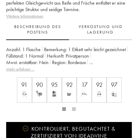
perfekten Gleichgewicht aus Reife und Frische entfaltet er eine
prächtige Struktur und seidige Tannine.
Weitere Informationen
BESCHREIBUNG DES
VERKOSTUNG UND
POSTENS
LAGERUNG
Anzahl:
1 Flasche
Bemerkung:
1 Etikett sehr leicht gezeichnet
Füllstand:
1
Normal
Herkunft:
privatperson
Mwst. erstattbar:
nein
Region:
Bordeaux
Appellation:
Pessac-Léognan
Mehr erfahren …
Klassifizierung:
Cru classé de graves (Cru klassifiziert)
Eigentümer:
Famille Cathiard
91
90
95
92
17
92
97
KONTROLLIERT, BEGUTACHTET &
ZERTIFIZIERT VON IDEALWINE