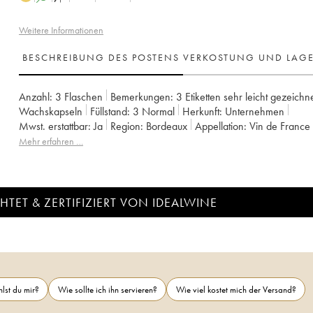
Weitere Informationen
BESCHREIBUNG DES POSTENS
VERKOSTUNG UND LAG
Anzahl:
3 Flaschen
Bemerkungen:
3 Etiketten sehr leicht gezeichn
Wachskapseln
Füllstand:
3
Normal
Herkunft:
unternehmen
Mwst. erstattbar:
ja
Region:
Bordeaux
Appellation:
Vin de France
Mehr erfahren …
TET & ZERTIFIZIERT VON IDEALWINE
lst du mir?
Wie sollte ich ihn servieren?
Wie viel kostet mich der Versand?