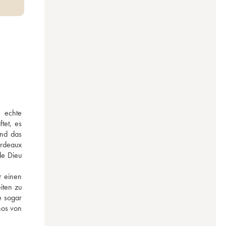
echte 
et, es 
nd das 
rdeaux 
e Dieu 
 einen 
ten zu 
 sogar 
os von 