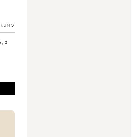
ERUNG
et
,
3