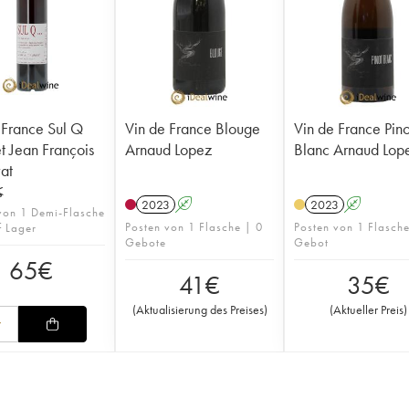
 France Sul Q
Vin de France Blouge
Vin de France Pino
t Jean François
Arnaud Lopez
Blanc Arnaud Lop
at
K
2023
A
2023
A
von 1 Demi-Flasche
Posten von 1 Flasche | 0
Posten von 1 Flasch
f Lager
Gebote
Gebot
65
€
41
€
35
€
(
Aktualisierung des Preises
)
(
Aktueller Preis
)