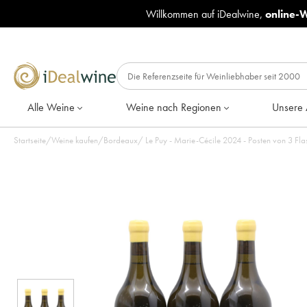
Willkommen auf iDealwine,
online-
Alle Weine
Weine nach Regionen
Unsere 
Startseite
/
Weine kaufen
/
Bordeaux
/
Le Puy - Marie-Cécile 2024 - Posten von 3