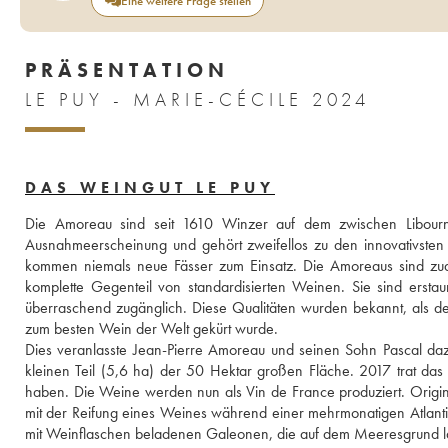
Eine weitere Frage stellen
PRÄSENTATION
LE PUY - MARIE-CÉCILE 2024
DAS WEINGUT LE PUY
Die Amoreau sind seit 1610 Winzer auf dem zwischen Libourn
Ausnahmeerscheinung und gehört zweifellos zu den innovativsten
kommen niemals neue Fässer zum Einsatz. Die Amoreaus sind zu
komplette Gegenteil von standardisierten Weinen. Sie sind erstau
überraschend zugänglich. Diese Qualitäten wurden bekannt, als 
zum besten Wein der Welt gekürt wurde. 
Dies veranlasste Jean-Pierre Amoreau und seinen Sohn Pascal daz
kleinen Teil (5,6 ha) der 50 Hektar großen Fläche. 2017 trat das
haben. Die Weine werden nun als Vin de France produziert. Originali
mit der Reifung eines Weines während einer mehrmonatigen Atlant