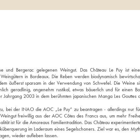
e und Bergerac gelegenen Weingut. Das Château Le Puy ist eine 
 Weingütern in Bordeaux. Die Reben werden biodynamisch bewirtschaft
dem äußerst sparsam in der Verwendung von Schwefel. Die Weine si
nlich geradlinig, angenehm rustikal, etwas bäuerlich und für einen Bo
der Jahrgang 2003 in dem berühmten japanischen Manga Les Gouttes d
u, bei der INAO die AOC „Le Puy“ zu beantragen - allerdings nur für
 Weingut freiwillig aus der AOC Côtes des Francs aus, um mehr Freihei
tät ist für die Amoreaus Familientradition. Das Château experimentierte
iküberquerung im Laderaum eines Segelschoners. Ziel war es, den Myth