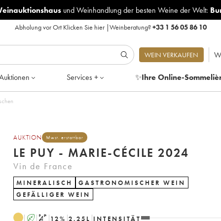
Weinauktionshaus
und
Weinhandlung der besten Weine der Welt:
Bu
Abholung vor Ort
Klicken Sie hier
|
Weinberatung?
+33 1 56 05 86 10
W
WEIN VERKAUFEN
Auktionen
Services +
✨
Ihre Online-Sommeliè
 Flaschen
AUKTION
Mwst. erstattbar
LE PUY - MARIE-CÉCILE 2024
Vin de France
MINERALISCH
GASTRONOMISCHER WEIN
GEFÄLLIGER WEIN
A
S
12
%
2.25
L
INTENSITÄT