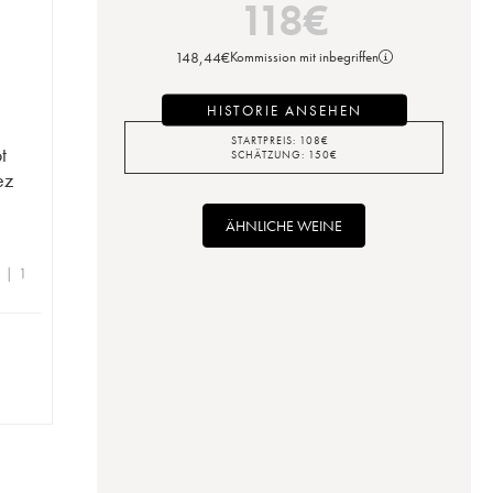
118
€
148,44
€
Kommission mit inbegriffen
HISTORIE ANSEHEN
STARTPREIS:
108
€
t
SCHÄTZUNG:
150
€
ez
ÄHNLICHE WEINE
e | 1