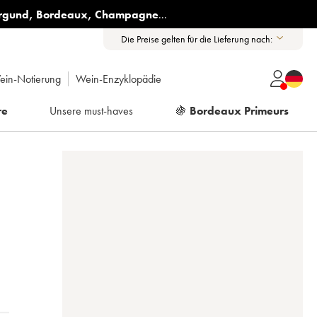
rgund
,
Bordeaux
,
Champagne
...
Die Preise gelten für die Lieferung nach:
ein-Notierung
Wein-Enzyklopädie
re
Unsere must-haves
🍇
Bordeaux Primeurs