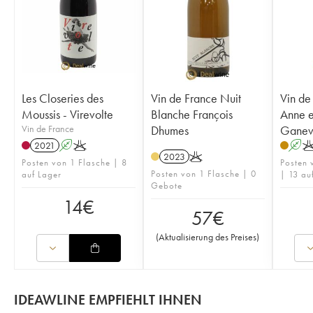
Les Closeries des
Vin de France Nuit
Vin de
Moussis - Virevolte
Blanche François
Anne e
Vin de France
Dhumes
Ganev
2021
A
K
A
2023
K
Posten von 1 Flasche | 8
Posten 
Posten von 1 Flasche | 0
auf Lager
| 13 au
Gebote
14
€
57
€
(
Aktualisierung des Preises
)
IDEAWLINE EMPFIEHLT IHNEN