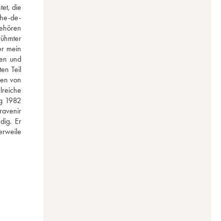
t, die 
phe-de-
ehören 
ühmter 
r mein 
en und 
n Teil 
en von 
reiche 
g 1982 
avenir 
ig. Er 
rweile 