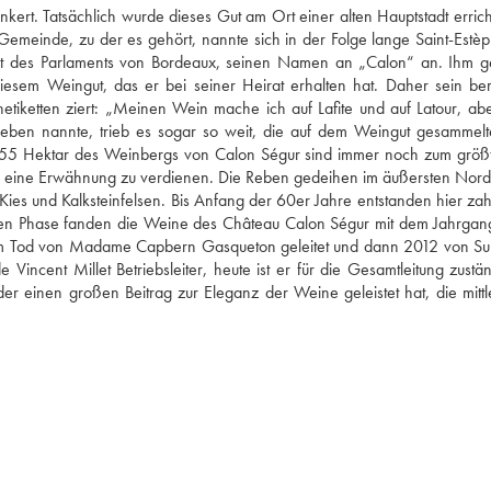
ert. Tatsächlich wurde dieses Gut am Ort einer alten Hauptstadt errichte
emeinde, zu der es gehört, nannte sich in der Folge lange Saint-Estè
nt des Parlaments von Bordeaux, seinen Namen an „Calon“ an. Ihm g
diesem Weingut, das er bei seiner Heirat erhalten hat. Daher sein ber
tiketten ziert: „Meinen Wein mache ich auf Lafite und auf Latour, abe
eben nannte, trieb es sogar so weit, die auf dem Weingut gesammelt
e 55 Hektar des Weinbergs von Calon Ségur sind immer noch zum größte
m eine Erwähnung zu verdienen. Die Reben gedeihen im äußersten Nord
ies und Kalksteinfelsen. Bis Anfang der 60er Jahre entstanden hier zahl
eren Phase fanden die Weine des Château Calon Ségur mit dem Jahrgan
hrem Tod von Madame Capbern Gasqueton geleitet und dann 2012 von Sur
incent Millet Betriebsleiter, heute ist er für die Gesamtleitung zuständ
 einen großen Beitrag zur Eleganz der Weine geleistet hat, die mittle