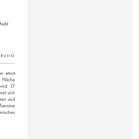
hebt
ERUNG
n etwa 
 Fläche 
ird 17 
et sich 
zen und 
Tannine 
isches 