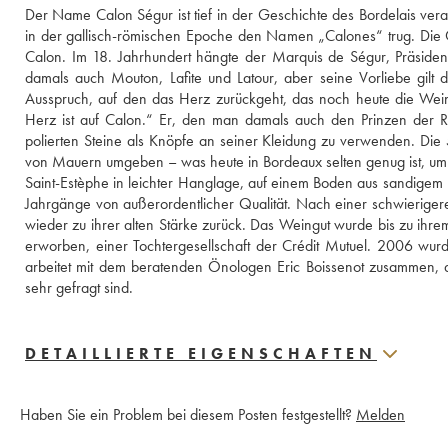
Der Name Calon Ségur ist tief in der Geschichte des Bordelais verank
in der gallisch-römischen Epoche den Namen „Calones“ trug. Die G
Calon. Im 18. Jahrhundert hängte der Marquis de Ségur, Präside
damals auch Mouton, Lafite und Latour, aber seine Vorliebe gilt 
Ausspruch, auf den das Herz zurückgeht, das noch heute die Weine
Herz ist auf Calon.“ Er, den man damals auch den Prinzen der R
polierten Steine als Knöpfe an seiner Kleidung zu verwenden. Di
von Mauern umgeben – was heute in Bordeaux selten genug ist, u
Saint-Estèphe in leichter Hanglage, auf einem Boden aus sandigem K
Jahrgänge von außerordentlicher Qualität. Nach einer schwierig
wieder zu ihrer alten Stärke zurück. Das Weingut wurde bis zu i
erworben, einer Tochtergesellschaft der Crédit Mutuel. 2006 wurde V
arbeitet mit dem beratenden Önologen Eric Boissenot zusammen, der
sehr gefragt sind.
DETAILLIERTE EIGENSCHAFTEN
Haben Sie ein Problem bei diesem Posten festgestellt?
Melden