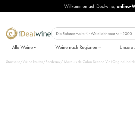
Willkommen auf iDealwine,
online-
Alle Weine
Weine nach Regionen
Unsere 
Startseite
/
Weine kaufen
/
Bordeaux
/
Marquis de Calon Second Vin (Original-holzki