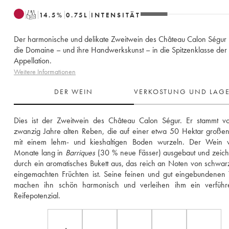
T
14.5
%
0.75
L
INTENSITÄT
Der harmonische und delikate Zweitwein des Château Calon Ségur 
die Domaine – und ihre Handwerkskunst – in die Spitzenklasse der
Appellation.
Weitere Informationen
DER WEIN
VERKOSTUNG UND LAG
Dies ist der Zweitwein des Château Calon Ségur. Er stammt vo
zwanzig Jahre alten Reben, die auf einer etwa 50 Hektar großen
mit einem lehm- und kieshaltigen Boden wurzeln. Der Wein w
Monate lang in 
Barriques
 (30 % neue Fässer) ausgebaut und zeichn
durch ein aromatisches Bukett aus, das reich an Noten von schwar
eingemachten Früchten ist. Seine feinen und gut eingebundenen 
machen ihn schön harmonisch und verleihen ihm ein verführer
Reifepotenzial.