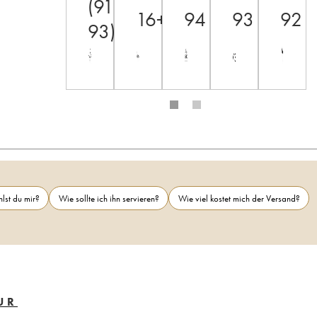
(91-
16+
94
93
92
93)
lst du mir?
Wie sollte ich ihn servieren?
Wie viel kostet mich der Versand?
UR