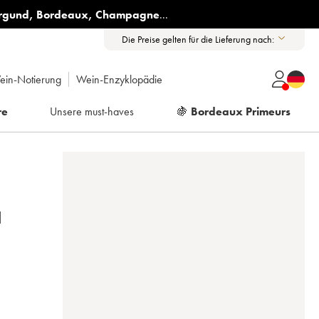
rgund
,
Bordeaux
,
Champagne
...
Die Preise gelten für die Lieferung nach:
ein-Notierung
Wein-Enzyklopädie
re
Unsere must-haves
🍇
Bordeaux Primeurs
N