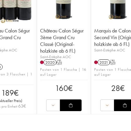
u Calon Ségur
Château Calon Ségur
Marquis de Calon
Grand Cru
3ème Grand Cru
Second Vin (Origi
Classé (Original-
holzkiste ab 6 Fl.)
stèphe AOC
holzkiste ab 6 Fl.)
Saint-Estèphe AOC
Saint-Estèphe AOC
2020
T
2021
T
8
Posten von 1 Flasche | 16
Posten von 1 Flasch
von 3 Flaschen | 1
auf Lager
auf Lager
160
€
28
€
189
€
Aktueller Preis
)
63
€
s pro Einheit