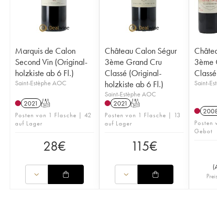
Marquis de Calon
Château Calon Ségur
Châtea
Second Vin (Original-
3ème Grand Cru
3ème 
holzkiste ab 6 Fl.)
Classé (Original-
Classé
Saint-Estèphe AOC
holzkiste ab 6 Fl.)
Saint-E
Saint-Estèphe AOC
2021
T
2021
T
200
Posten von 1 Flasche | 42
Posten von 1 Flasche | 13
Posten 
auf Lager
auf Lager
Gebot
28
€
115
€
(
Prei