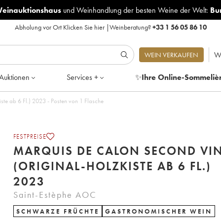
Weinauktionshaus
und
Weinhandlung der besten Weine der Welt:
Bu
Abholung vor Ort
Klicken Sie hier
|
Weinberatung?
+33 1 56 05 86 10
W
WEIN VERKAUFEN
Auktionen
Services +
✨
Ihre Online-Sommeliè
ste ab 6 Fl.) 2023 - Posten von 1 Flasche
FESTPREISE
MARQUIS DE CALON SECOND VI
(ORIGINAL-HOLZKISTE AB 6 FL.)
2023
Saint-Estèphe AOC
SCHWARZE FRÜCHTE
GASTRONOMISCHER WEIN