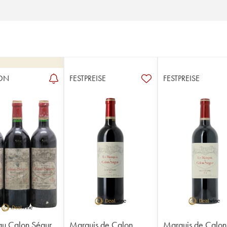
ON
FESTPREISE
FESTPREISE
u Calon Ségur
Marquis de Calon
Marquis de Calon