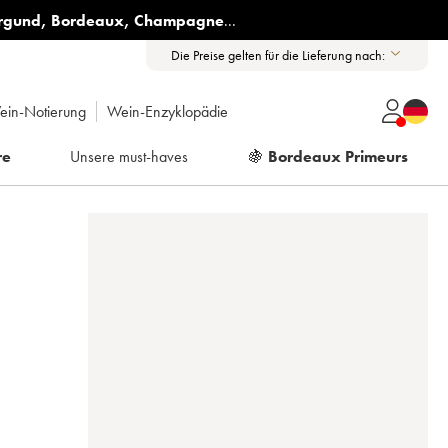
rgund
,
Bordeaux
,
Champagne
...
Die Preise gelten für die Lieferung nach:
ein-Notierung
Wein-Enzyklopädie
re
Unsere must-haves
🍇
Bordeaux Primeurs