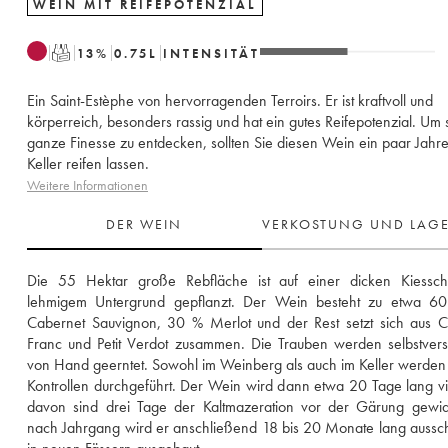
WEIN MIT REIFEPOTENZIAL
T
13
%
0.75
L
INTENSITÄT
Ein Saint-Estèphe von hervorragenden Terroirs. Er ist kraftvoll und
körperreich, besonders rassig und hat ein gutes Reifepotenzial. Um 
ganze Finesse zu entdecken, sollten Sie diesen Wein ein paar Jahre
Keller reifen lassen.
Weitere Informationen
DER WEIN
VERKOSTUNG UND LAG
Die 55 Hektar große Rebfläche ist auf einer dicken Kiesschic
lehmigem Untergrund gepflanzt. Der Wein besteht zu etwa 60
Cabernet Sauvignon, 30 % Merlot und der Rest setzt sich aus C
Franc und Petit Verdot zusammen. Die Trauben werden selbstverst
von Hand geerntet. Sowohl im Weinberg als auch im Keller werden 
Kontrollen durchgeführt. Der Wein wird dann etwa 20 Tage lang vinif
davon sind drei Tage der Kaltmazeration vor der Gärung gewidm
nach Jahrgang wird er anschließend 18 bis 20 Monate lang ausschl