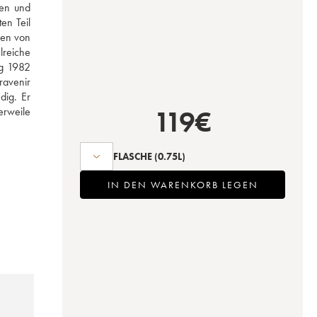
en und 
n Teil 
en von 
reiche 
g 1982 
avenir 
ig. Er 
119
€
rweile 
FLASCHE
(0.75L)
IN DEN WARENKORB LEGEN