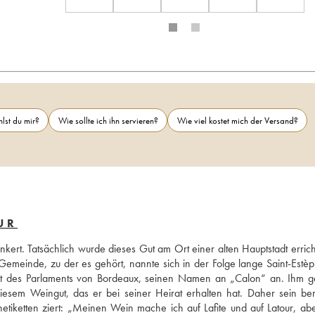
lst du mir?
Wie sollte ich ihn servieren?
Wie viel kostet mich der Versand?
UR
ert. Tatsächlich wurde dieses Gut am Ort einer alten Hauptstadt errichte
emeinde, zu der es gehört, nannte sich in der Folge lange Saint-Estè
nt des Parlaments von Bordeaux, seinen Namen an „Calon“ an. Ihm g
diesem Weingut, das er bei seiner Heirat erhalten hat. Daher sein ber
tiketten ziert: „Meinen Wein mache ich auf Lafite und auf Latour, abe