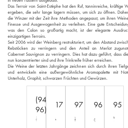
in neuen Fässern ausgebaut. 
Das Terroir von Saint-Estèphe hat den Ruf, tanninreiche, kräftige W
ergeben, die sehr lange lagern müssen, um sich zu öffnen. Dahe
die Winzer mit der Zeit ihre Methoden angepasst, um ihren Wein
Finesse und Ausgewogenheit zu verleihen. Eine gute Entscheidun
was den Calon so großartig macht, ist der elegante Ausdruck
einzigartigen Terroirs. 
Seit 2006 wird der Weinberg restrukturiert, um den Abstand zwisc
Rebstöcken zu verringern und den Anteil an Merlot zugunst
Cabernet Sauvignon zu verringern. Dies hat dazu geführt, dass di
nun konzentrierter sind und ihre Trinkreife früher erreichen. 
Die Weine der letzten Jahrgänge zeichnen sich durch ihren Tiefg
und entwickeln eine außergewöhnliche Aromapalette mit Not
Unterholz, Graphit, schwarzen Früchten und Gewürzen.
(94-
17
97
96
95
96)