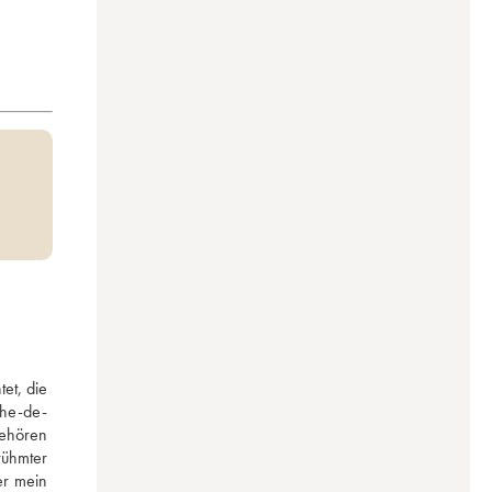
t, die 
phe-de-
ehören 
ühmter 
r mein 