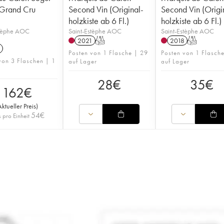
Grand Cru
Second Vin (Original-
Second Vin (Origi
holzkiste ab 6 Fl.)
holzkiste ab 6 Fl.)
stèphe AOC
Saint-Estèphe AOC
Saint-Estèphe AOC
2021
T
2018
T
Posten von 1 Flasche | 29
Posten von 1 Flasch
von 3 Flaschen | 1
auf Lager
auf Lager
28
€
35
€
162
€
Aktueller Preis
)
54
€
s pro Einheit