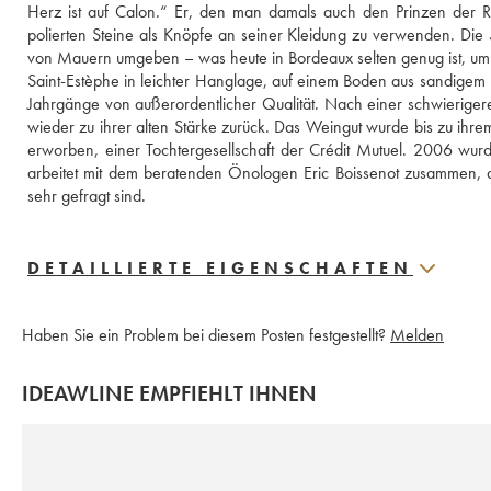
Herz ist auf Calon.“ Er, den man damals auch den Prinzen der R
polierten Steine als Knöpfe an seiner Kleidung zu verwenden. Di
von Mauern umgeben – was heute in Bordeaux selten genug ist, u
Saint-Estèphe in leichter Hanglage, auf einem Boden aus sandigem K
Jahrgänge von außerordentlicher Qualität. Nach einer schwierig
wieder zu ihrer alten Stärke zurück. Das Weingut wurde bis zu i
erworben, einer Tochtergesellschaft der Crédit Mutuel. 2006 wurde V
arbeitet mit dem beratenden Önologen Eric Boissenot zusammen, der
sehr gefragt sind.
DETAILLIERTE EIGENSCHAFTEN
Haben Sie ein Problem bei diesem Posten festgestellt?
Melden
IDEAWLINE EMPFIEHLT IHNEN