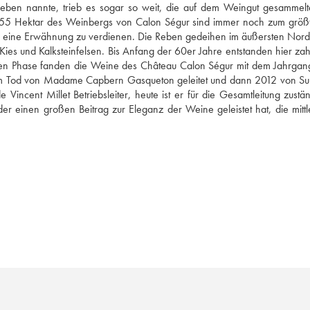
eben nannte, trieb es sogar so weit, die auf dem Weingut gesammelt
e 55 Hektar des Weinbergs von Calon Ségur sind immer noch zum größte
m eine Erwähnung zu verdienen. Die Reben gedeihen im äußersten Nord
ies und Kalksteinfelsen. Bis Anfang der 60er Jahre entstanden hier zahl
eren Phase fanden die Weine des Château Calon Ségur mit dem Jahrgan
hrem Tod von Madame Capbern Gasqueton geleitet und dann 2012 von Sur
incent Millet Betriebsleiter, heute ist er für die Gesamtleitung zuständ
 einen großen Beitrag zur Eleganz der Weine geleistet hat, die mittle