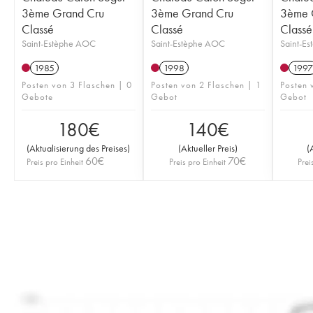
3ème Grand Cru
3ème Grand Cru
3ème 
Classé
Classé
Classé
Saint-Estèphe AOC
Saint-Estèphe AOC
Saint-E
1985
1998
1997
Posten von 3 Flaschen | 0
Posten von 2 Flaschen | 1
Posten 
Gebote
Gebot
Gebot
180
€
140
€
(
Aktualisierung des Preises
)
(
Aktueller Preis
)
(
60
€
70
€
Preis pro Einheit
Preis pro Einheit
Prei