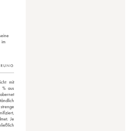
seine
 im
ERUNG
ht mit 
 % aus 
abernet 
ändlich 
strenge 
iziert, 
et. Je 
ießlich 