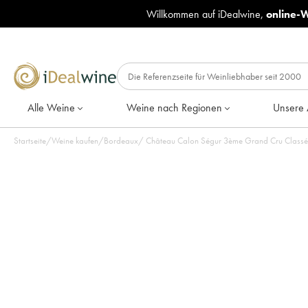
Willkommen auf iDealwine,
online-
Alle Weine
Weine nach Regionen
Unsere 
Startseite
/
Weine kaufen
/
Bordeaux
/
Château Calon Ségur 3ème Grand Cru Classé (O