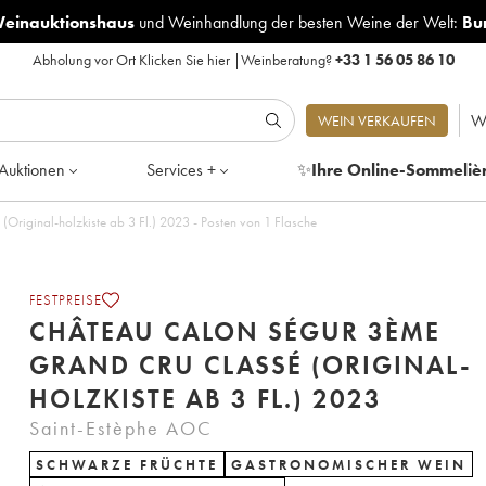
Weinauktionshaus
und
Weinhandlung der besten Weine der Welt:
Bu
Abholung vor Ort
Klicken Sie hier
|
Weinberatung?
+33 1 56 05 86 10
W
WEIN VERKAUFEN
Auktionen
Services +
✨
Ihre Online-Sommeliè
riginal-holzkiste ab 3 Fl.) 2023 - Posten von 1 Flasche
FESTPREISE
CHÂTEAU CALON SÉGUR 3ÈME
GRAND CRU CLASSÉ (ORIGINAL-
HOLZKISTE AB 3 FL.) 2023
Saint-Estèphe AOC
SCHWARZE FRÜCHTE
GASTRONOMISCHER WEIN