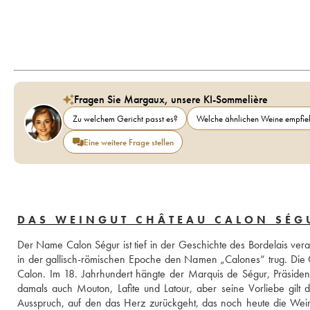
Fragen Sie Margaux, unsere KI-Sommelière
Zu welchem Gericht passt es?
Welche ähnlichen Weine empfieh
Eine weitere Frage stellen
DAS WEINGUT CHÂTEAU CALON SÉG
Der Name Calon Ségur ist tief in der Geschichte des Bordelais verank
in der gallisch-römischen Epoche den Namen „Calones“ trug. Die G
Calon. Im 18. Jahrhundert hängte der Marquis de Ségur, Präside
damals auch Mouton, Lafite und Latour, aber seine Vorliebe gilt 
Ausspruch, auf den das Herz zurückgeht, das noch heute die Weine