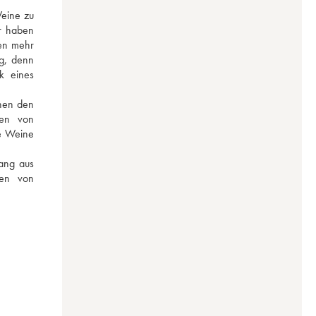
eine zu 
r haben 
en mehr 
g, denn 
 eines 
hen den 
en von 
e Weine 
ang aus 
en von 