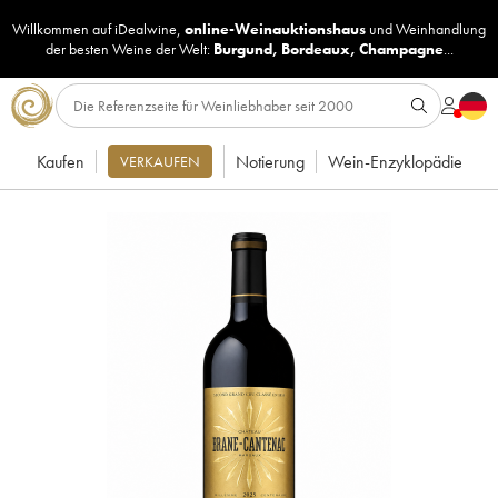
Willkommen auf iDealwine,
online-Weinauktionshaus
und
Weinhandlung
der besten Weine der Welt:
Burgund
,
Bordeaux
,
Champagne
...
Kaufen
Notierung
Wein-Enzyklopädie
VERKAUFEN