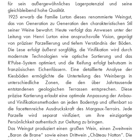
für sein außergewöhnliches Lagerpotenzial und seine 
gleichbleibend hohe Qualität.
1925 erwarb die Familie Lurton dieses renommierte Weingut, 
das von Generation zu Generation den charakteristischen Stil 
seiner Weine bewahrt. Heute verfolgt das Anwesen unter der 
Leitung von Henri Lurton eine anspruchsvolle Vision, geprägt 
von präziser Parzellierung und tiefem Verständnis der Böden. 
Die Lese erfolgt äußerst sorgfältig, die Vinifikation wird durch 
modernste Technologien wie optische Sortierung und das 
R'Pulse-System optimiert, und die Reifung erfolgt behutsam in 
französischen Eichenfässern. Eine detaillierte Analyse der 
Kiesböden ermöglichte die Unterteilung des Weinbergs in 
unterschiedliche Zonen, die den über Jahrtausende 
entstandenen geologischen Terrassen entsprechen. Diese 
präzise Kartierung erlaubt eine optimale Anpassung der Anbau- 
und Vinifikationsmethoden an jeden Bodentyp und offenbart so 
die facettenreiche Ausdruckskraft des Margaux-Terroirs. Jede 
Parzelle wird separat vinifiziert, um ihre einzigartige 
Persönlichkeit authentisch zur Geltung zu bringen.
Das Weingut produziert einen großen Wein, einen Zweitwein 
„Baron de Brane“ sowie einen Drittwein „Château Notton“. Die 