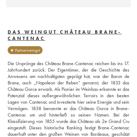
DAS WEINGUT CHÂTEAU BRANE-
CANTENAC
★ Partnerweingut
Die Ursprünge des Château Brane-Cantenac reichen bis ins 17. 
Jahrhundert zurück. Der Eigentümer, der die Geschichte des 
Anwesens am nachhaltigsten geprägt hat, war der Baron de 
Brane, auch „Napoleon der Reben“ genannt, der 1833 das 
Château Gorce erwarb. Als Pionier im Weinbau erkannte er das 
Potenzial dieses außergewöhnlichen Terroirs in den besten 
Lagen von Cantenac und investierte hier seine Energie und sein 
Vermögen. 1838 benannte er das Château Gorce in Brane-
Cantenac um und hinterließ so seinen Namen. Bei der 
Klassifizierung von 1855 wurde das Château als 2e Grand Cru 
eingestuft. Dieses historische Ranking festigt Brane-Cantenac 
dauerhaft unter den großen Weinen von Bordeaux, geschätzt 