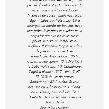
pur, évoluant profond à l'agitation du
verre, mais aussi très médocain.
Nuances de cassis jamais vues à cet
âge, mêlées aux fruits noirs. Ultra
distingué en entrée de bouche, avec
une grâce folle dans le toucher et un
corps fondant, le vin roule sur le
palais, minutieux, complexe et
profond. Il s'achève long et une fois
de plus incrachable. C'est
formidable. Assemblage : 80 %
Cabernet Sauvignon, 18 % Merlot, 1
% Cabernet Franc, 1 % Carménère.
Degré d'alcool : 13°3 - pH : 3,62.
12,10 % de vin de presse.
Rendement : 32,2 hl/ha. Si vous
devez n'en acheter qu'un seul dans
ce millésime, c'est celui-ci. Il est
l'Outsider de tous les vins notés au-
dessus de lui.
Jean-Marc Quarin