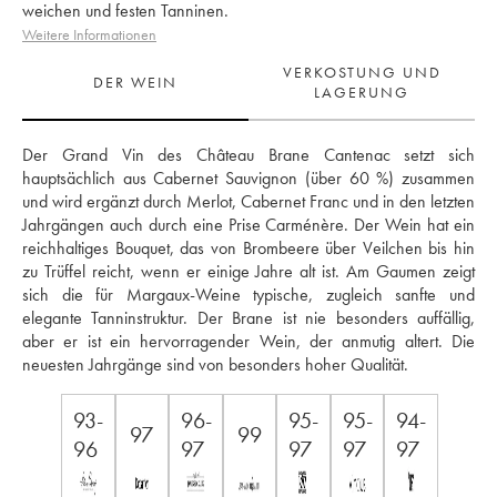
weichen und festen Tanninen.
Weitere Informationen
VERKOSTUNG UND
DER WEIN
LAGERUNG
Der Grand Vin des Château Brane Cantenac setzt sich 
hauptsächlich aus Cabernet Sauvignon (über 60 %) zusammen 
und wird ergänzt durch Merlot, Cabernet Franc und in den letzten 
Jahrgängen auch durch eine Prise Carménère. Der Wein hat ein 
reichhaltiges Bouquet, das von Brombeere über Veilchen bis hin 
zu Trüffel reicht, wenn er einige Jahre alt ist. Am Gaumen zeigt 
sich die für Margaux-Weine typische, zugleich sanfte und 
elegante Tanninstruktur. Der Brane ist nie besonders auffällig, 
aber er ist ein hervorragender Wein, der anmutig altert. Die 
neuesten Jahrgänge sind von besonders hoher Qualität.
93-
96-
95-
95-
94-
97
99
96
97
97
97
97