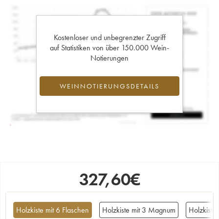
Kostenloser und unbegrenzter Zugriff
auf Statistiken von über 150.000 Wein-
Notierungen
WEINNOTIERUNGSDETAILS
327,60
€
Holzkiste mit 6 Flaschen
Holzkiste mit 3 Magnum
Holzkist