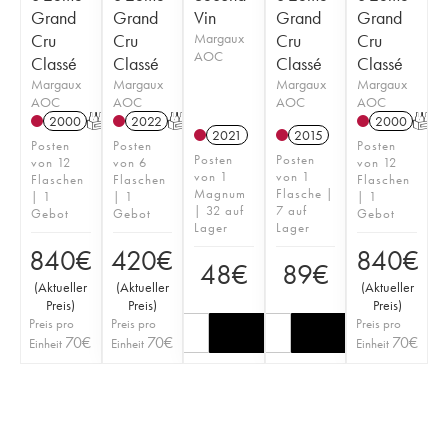
Grand
Grand
Vin
Grand
Grand
Cru
Cru
Margaux
Cru
Cru
AOC
Classé
Classé
Classé
Classé
Margaux
Margaux
Margaux
Margaux
AOC
AOC
AOC
AOC
2000
T
2022
T
2000
T
2021
2015
Posten
Posten
Posten
Posten
Posten
von 12
von 6
von 12
von 1
von 1
Flaschen
Flaschen
Flaschen
Magnum
Flasche |
| 1
| 1
| 1
| 32 auf
7 auf
Gebot
Gebot
Gebot
Lager
Lager
840
€
420
€
840
€
48
€
89
€
(
Aktueller
(
Aktueller
(
Aktueller
Preis
)
Preis
)
Preis
)
Preis pro
Preis pro
Preis pro
70
€
70
€
70
€
Einheit
Einheit
Einheit