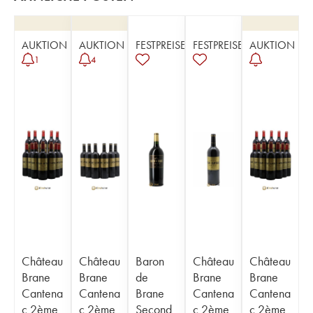
AUKTION
AUKTION
FESTPREISE
FESTPREISE
AUKTION
1
4
Château
Château
Baron
Château
Château
Brane
Brane
de
Brane
Brane
Cantena
Cantena
Brane
Cantena
Cantena
c 2ème
c 2ème
Second
c 2ème
c 2ème