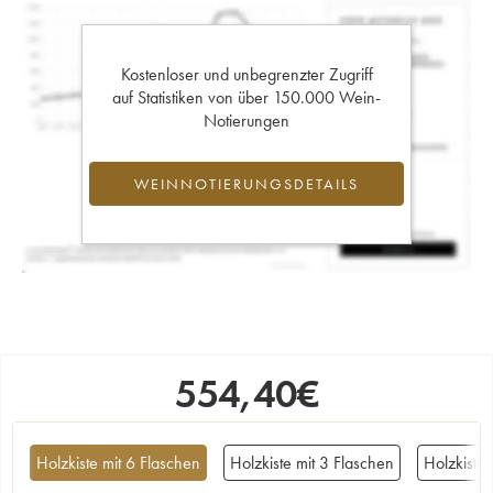
Kostenloser und unbegrenzter Zugriff
auf Statistiken von über 150.000 Wein-
Notierungen
WEINNOTIERUNGSDETAILS
554,40
€
Holzkiste mit 6 Flaschen
Holzkiste mit 3 Flaschen
Holzkiste