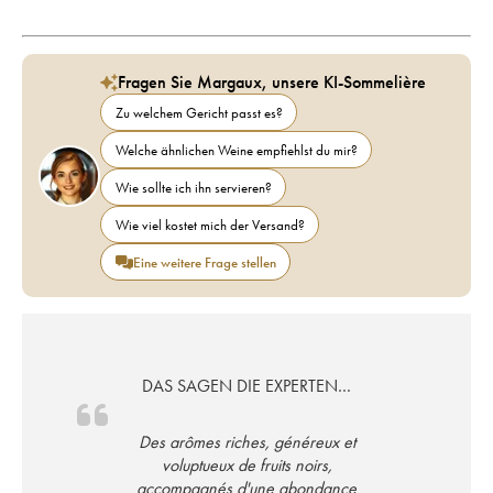
Fragen Sie Margaux, unsere KI-Sommelière
Zu welchem Gericht passt es?
Welche ähnlichen Weine empfiehlst du mir?
Wie sollte ich ihn servieren?
Wie viel kostet mich der Versand?
Eine weitere Frage stellen
DAS SAGEN DIE EXPERTEN…
Des arômes riches, généreux et
voluptueux de fruits noirs,
accompagnés d'une abondance