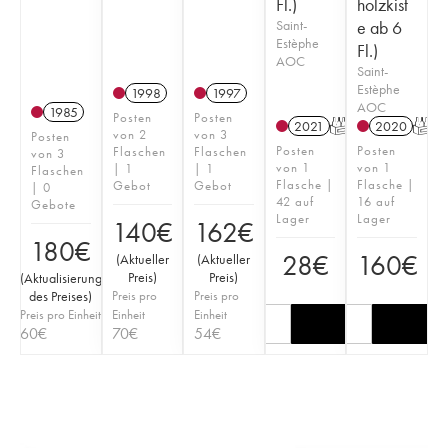
Fl.)
holzkist
Saint-
e ab 6
Estèphe
Fl.)
AOC
Saint-
Estèphe
1998
1997
AOC
1985
Posten
Posten
2021
T
2020
T
von 2
von 3
Posten
Posten
Posten
Flaschen
Flaschen
von 3
von 1
von 1
| 1
| 1
Flaschen
Flasche |
Flasche |
Gebot
Gebot
| 0
42 auf
16 auf
Gebote
Lager
Lager
140
€
162
€
180
€
28
€
160
€
(
Aktueller
(
Aktueller
Preis
)
Preis
)
(
Aktualisierung
des Preises
)
Preis pro
Preis pro
Preis pro Einheit
Einheit
Einheit
60
€
70
€
54
€