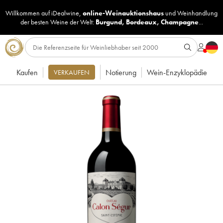
Willkommen auf iDealwine,
online-Weinauktionshaus
und
Weinhandlung
der besten Weine der Welt:
Burgund
,
Bordeaux
,
Champagne
...
Kaufen
Notierung
Wein-Enzyklopädie
VERKAUFEN