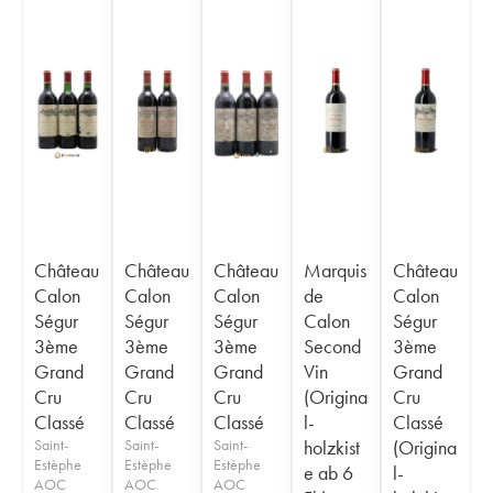
Château
Château
Château
Marquis
Château
Calon
Calon
Calon
de
Calon
Ségur
Ségur
Ségur
Calon
Ségur
3ème
3ème
3ème
Second
3ème
Grand
Grand
Grand
Vin
Grand
Cru
Cru
Cru
(Origina
Cru
Classé
Classé
Classé
l-
Classé
Saint-
Saint-
Saint-
holzkist
(Origina
Estèphe
Estèphe
Estèphe
e ab 6
l-
AOC
AOC
AOC