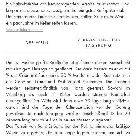
Ein Saint-Estèphe von hervorragenden Terroirs. Er ist kraftvoll und
körperreich, besonders rassig und hat ein gutes Reifepotenzial.
Um seine ganze Finesse zu entdecken, sollten Sie diesen Wein
ein paar Jahre im Keller reifen lassen.
Weitere Informationen
VERKOSTUNG UND
DER WEIN
LAGERUNG
Die 55 Hektar große Rebfläche ist auf einer dicken Kiesschicht 
mit lehmigem Untergrund gepflanzt. Der Wein besteht zu etwa 60 
% aus Cabernet Sauvignon, 30 % Merlot und der Rest setzt sich 
aus Cabernet Franc und Petit Verdot zusammen. Die Trauben 
werden selbstverständlich von Hand geerntet. Sowohl im 
Weinberg als auch im Keller werden strenge Kontrollen 
durchgeführt. Der Wein wird dann etwa 20 Tage lang vinifiziert, 
davon sind drei Tage der Kaltmazeration vor der Gärung 
gewidmet. Je nach Jahrgang wird er anschließend 18 bis 20 
Monate lang ausschließlich in neuen Fässern ausgebaut. 
Das Terroir von Saint-Estèphe hat den Ruf, tanninreiche, kräftige 
Weine zu ergeben, die sehr lange lagern müssen, um sich zu 