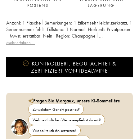
POSTENS
LAGERUNG
Anzahl:
1 Flasche
Bemerkungen:
1 Etikett sehr leicht zerkratzt
,
1
Seriennummer fehlt
Füllstand:
1
Normal
Herkunft:
privatperson
Mwst. erstattbar:
nein
Region:
Champagne
Appellation:
Champagne
Eigentümer:
Romain Henin
Mehr erfahren …
KONTROLLIERT, BEGUTACHTET &
ZERTIFIZIERT VON IDEALWINE
Fragen Sie Margaux, unsere KI-Sommelière
Zu welchem Gericht passt es?
Welche ähnlichen Weine empfiehlst du mir?
Wie sollte ich ihn servieren?