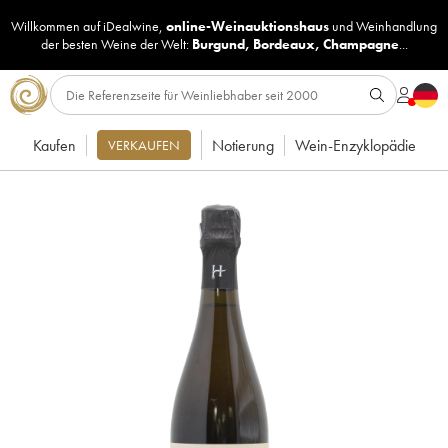
Willkommen auf iDealwine,
online-Weinauktionshaus
und
Weinhandlung
der besten Weine der Welt:
Burgund
,
Bordeaux
,
Champagne
...
Kaufen
Notierung
Wein-Enzyklopädie
VERKAUFEN