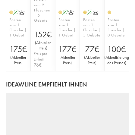
von 2
Flaschen
A
K
A
K
A
K
H
H
H
H
| 5
Posten
Posten
Posten
Posten
Gebote
von 1
von 1
von 1
von 1
Flasche |
Flasche |
Flasche |
Flasche |
152
€
1 Gebot
1 Gebot
5 Gebote
0 Gebote
(
Aktueller
175
€
177
€
77
€
100
€
Preis
)
Preis pro
(
Aktueller
(
Aktueller
(
Aktueller
(
Aktualisierung
Einheit
Preis
)
Preis
)
Preis
)
des Preises
)
76
€
IDEAWLINE EMPFIEHLT IHNEN