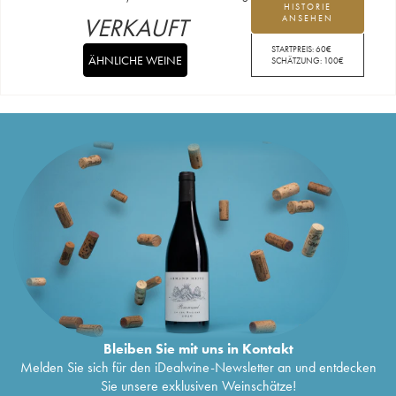
HISTORIE
VERKAUFT
ANSEHEN
STARTPREIS:
60
€
ÄHNLICHE WEINE
SCHÄTZUNG:
100
€
Bleiben Sie mit uns in Kontakt
Melden Sie sich für den iDealwine-Newsletter an und entdecken
Sie unsere exklusiven Weinschätze!