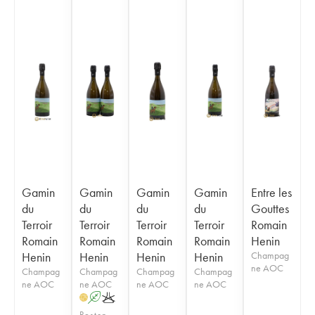
Gamin
Gamin
Gamin
Gamin
Entre les
du
du
du
du
Gouttes
Terroir
Terroir
Terroir
Terroir
Romain
Romain
Romain
Romain
Romain
Henin
Henin
Henin
Henin
Henin
Champag
ne AOC
Champag
Champag
Champag
Champag
ne AOC
ne AOC
ne AOC
ne AOC
A
K
H
Posten