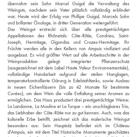
übernahm sein Sohn Marcel Guigal die Verwaltung des 
Weinguts, nachdem sein Vater plötzlich vollständig erblindet 
war. Heute wird der Erfolg von Phillipe Guigal, Marcels Sohn 
und brillanter Önologe, in dritter Generation weitergeführt.
Das Weingut erstreckt sich über alle prestigeträchtigen 
Appellationen des Rhônetals: Côte-Rôtie, Condrieu, Saint-
Joseph, Hermitage, Gigondas und Crozes-Hermitage. Ihr 
Früchte werden alle in den Kellern von Ampuis vinifiziert und 
ausgebaut. Es wird größter Wert auf alle Arbeitsschritte in der 
Weinproduktion gelegt: integrierter Pflanzenschutz 
(ausgezeichnet mit dem Label Haute Valeur Environnementale), 
vollständige Handarbeit aufgrund der steilen Hanglagen, 
temperaturkontrollierte Gärung in Edelstahltanks, sowie Ausbau 
in neuen Eichenfässern (bis zu 42 Monate für bestimmte 
Cuvées), um dem Wein die volle Entfaltung seiner Aromen zu 
ermöglichen. Das Haus produziert drei prestigeträchtige Weine: 
La Landonne, La Mouline et La Turque – ein unschlagbares Trio, 
das Liebhaber der Côte-Rôtie nur zu gut kennen. Auch, was das 
kulturelle Erbe betrifft, zeichnet sich das malerische Weingut 
besonders aus: Sein Hauptsitz befindet sich im Château 
d'Ampuis, ein mit dem Titel Historische Monumente geschütztes 