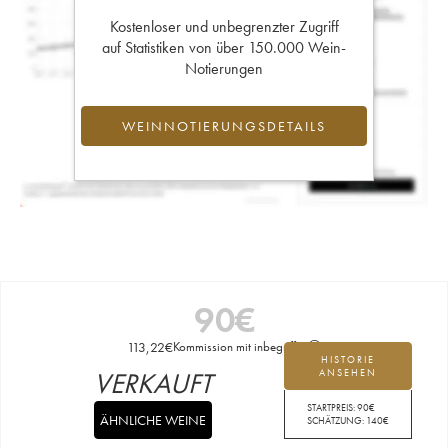
Kostenloser und unbegrenzter Zugriff
auf Statistiken von über 150.000 Wein-
Notierungen
WEINNOTIERUNGSDETAILS
90
€
113,22
€
Kommission mit inbegriffen
HISTORIE
VERKAUFT
ANSEHEN
STARTPREIS:
90
€
ÄHNLICHE WEINE
SCHÄTZUNG:
140
€