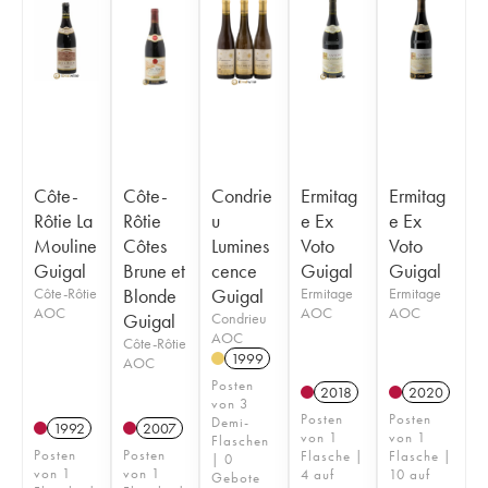
Côte-
Côte-
Condrie
Ermitag
Ermitag
Rôtie La
Rôtie
u
e Ex
e Ex
Mouline
Côtes
Lumines
Voto
Voto
Guigal
Brune et
cence
Guigal
Guigal
Côte-Rôtie
Blonde
Guigal
Ermitage
Ermitage
AOC
AOC
AOC
Guigal
Condrieu
AOC
Côte-Rôtie
1999
AOC
Posten
2018
2020
von 3
Posten
Posten
Demi-
1992
2007
von 1
von 1
Flaschen
Posten
Posten
Flasche |
Flasche |
| 0
von 1
von 1
4 auf
10 auf
Gebote