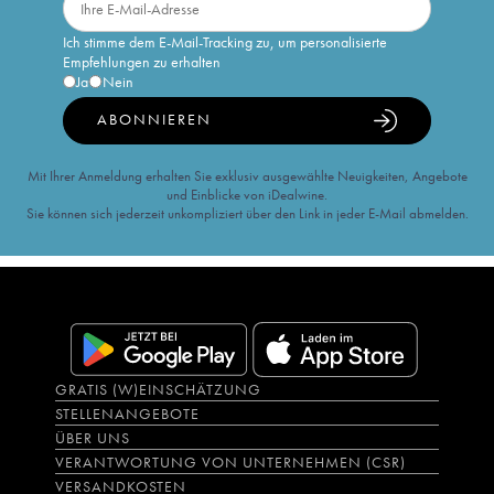
Ich stimme dem E-Mail-Tracking zu, um personalisierte
Empfehlungen zu erhalten
Ja
Nein
ABONNIEREN
Mit Ihrer Anmeldung erhalten Sie exklusiv ausgewählte Neuigkeiten, Angebote
und Einblicke von iDealwine.
Sie können sich jederzeit unkompliziert über den Link in jeder E-Mail abmelden.
GRATIS (W)EINSCHÄTZUNG
STELLENANGEBOTE
ÜBER UNS
VERANTWORTUNG VON UNTERNEHMEN (CSR)
VERSANDKOSTEN