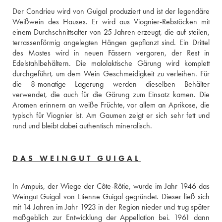
Der Condrieu wird von Guigal produziert und ist der legendäre 
Weißwein des Hauses. Er wird aus Viognier-Rebstöcken mit 
einem Durchschnittsalter von 25 Jahren erzeugt, die auf steilen, 
terrassenförmig angelegten Hängen gepflanzt sind. Ein Drittel 
des Mostes wird in neuen Fässern vergoren, der Rest in 
Edelstahlbehältern. Die malolaktische Gärung wird komplett 
durchgeführt, um dem Wein Geschmeidigkeit zu verleihen. Für 
die 8-monatige Lagerung werden dieselben Behälter 
verwendet, die auch für die Gärung zum Einsatz kamen. Die 
Aromen erinnern an weiße Früchte, vor allem an Aprikose, die 
typisch für Viognier ist. Am Gaumen zeigt er sich sehr fett und 
rund und bleibt dabei authentisch mineralisch.
DAS WEINGUT GUIGAL
In Ampuis, der Wiege der Côte-Rôtie, wurde im Jahr 1946 das 
Weingut Guigal von Etienne Guigal gegründet. Dieser ließ sich 
mit 14 Jahren im Jahr 1923 in der Region nieder und trug später 
maßgeblich zur Entwicklung der Appellation bei. 1961 dann 