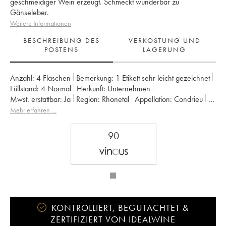
geschmeidiger Wein erzeugt. Schmeckt wunderbar zu
Gänseleber.
Weitere Informationen
BESCHREIBUNG DES
VERKOSTUNG UND
POSTENS
LAGERUNG
Anzahl:
4 Flaschen
Bemerkung:
1 Etikett sehr leicht gezeichnet
Füllstand:
4
Normal
Herkunft:
unternehmen
Mwst. erstattbar:
ja
Region:
Rhonetal
Appellation:
Condrieu
Eigentümer:
Guigal
Mehr erfahren …
90
KONTROLLIERT, BEGUTACHTET &
ZERTIFIZIERT VON IDEALWINE