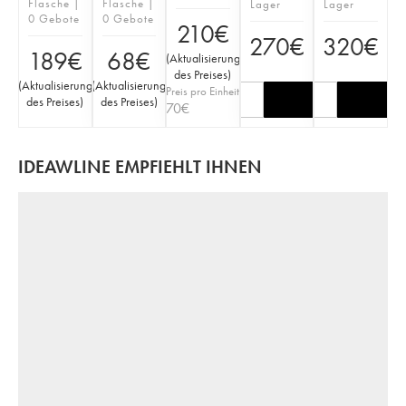
Flasche |
Flasche |
Lager
Lager
0 Gebote
0 Gebote
210
€
270
€
320
€
189
€
68
€
(
Aktualisierung
des Preises
)
(
Aktualisierung
(
Aktualisierung
Preis pro Einheit
des Preises
)
des Preises
)
70
€
IDEAWLINE EMPFIEHLT IHNEN