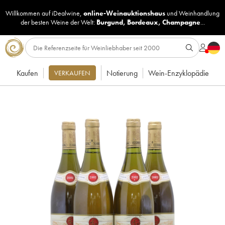
Willkommen auf iDealwine,
online-Weinauktionshaus
und
Weinhandlung
der besten Weine der Welt:
Burgund
,
Bordeaux
,
Champagne
...
Kaufen
Notierung
Wein-Enzyklopädie
VERKAUFEN