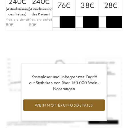
240
€
240
€
76
€
38
€
28
€
(
Aktualisierung
(
Aktualisierung
des Preises
)
des Preises
)
Preis pro Einheit
Preis pro Einheit
80
€
80
€
Kostenloser und unbegrenzter Zugriff
auf Statistiken von über 150.000 Wein-
Notierungen
WEINNOTIERUNGSDETAILS