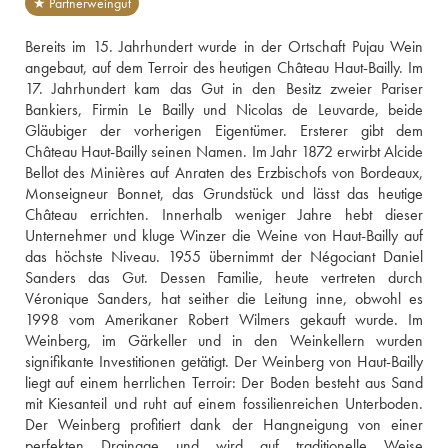
★ Partnerweingut
Bereits im 15. Jahrhundert wurde in der Ortschaft Pujau Wein 
angebaut, auf dem Terroir des heutigen Château Haut-Bailly. Im 
17. Jahrhundert kam das Gut in den Besitz zweier Pariser 
Bankiers, Firmin Le Bailly und Nicolas de Leuvarde, beide 
Gläubiger der vorherigen Eigentümer. Ersterer gibt dem 
Château Haut-Bailly seinen Namen. Im Jahr 1872 erwirbt Alcide 
Bellot des Minières auf Anraten des Erzbischofs von Bordeaux, 
Monseigneur Bonnet, das Grundstück und lässt das heutige 
Château errichten. Innerhalb weniger Jahre hebt dieser 
Unternehmer und kluge Winzer die Weine von Haut-Bailly auf 
das höchste Niveau. 1955 übernimmt der Négociant Daniel 
Sanders das Gut. Dessen Familie, heute vertreten durch 
Véronique Sanders, hat seither die Leitung inne, obwohl es 
1998 vom Amerikaner Robert Wilmers gekauft wurde. Im 
Weinberg, im Gärkeller und in den Weinkellern wurden 
signifikante Investitionen getätigt. Der Weinberg von Haut-Bailly 
liegt auf einem herrlichen Terroir: Der Boden besteht aus Sand 
mit Kiesanteil und ruht auf einem fossilienreichen Unterboden. 
Der Weinberg profitiert dank der Hangneigung von einer 
perfekten Drainage und wird auf traditionelle Weise 