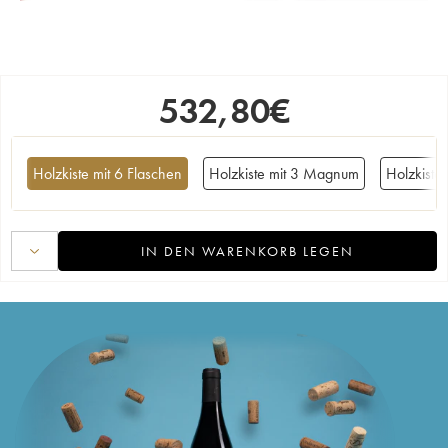
532,80
€
Holzkiste mit 6 Flaschen
Holzkiste mit 3 Magnum
Holzkist
IN DEN WARENKORB LEGEN