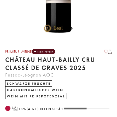
PRIMEUR-WEINE
❤ Team-Favorit
CHÂTEAU HAUT-BAILLY CRU
CLASSÉ DE GRAVES 2025
Pessac-Léognan AOC
SCHWARZE FRÜCHTE
GASTRONOMISCHER WEIN
WEIN MIT REIFEPOTENZIAL
T
13
%
4.5
L
INTENSITÄT