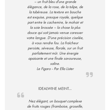
– un fruit bleu d'une grande
élégance, de la rose, de la tulipe, de
la tubéreuse. La texture en bouche
est exquise, presque royale, quelque
part entre le cachemire, le mohair et
la soie brossée – la chose la plus
douce qui soit jamais venue caresser
votre langue. D'une précision ciselée,
à vous rendre fou. La fraîcheur
persiste, séveuse, florale, sur un fruit
parfaitement mûr. Une énergie
apaisante et une finale savoureuse,
saline.
Le Figaro - Par Ella Lister
IDEALWINE MEINT...
Nez élégant, un bouquet complexe
de fruits rouges (framboise, groseille,