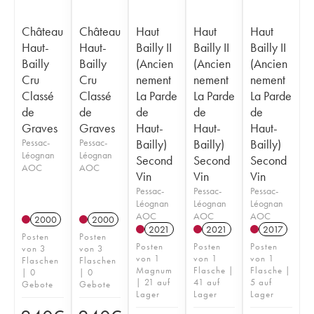
Château
Château
Haut
Haut
Haut
Haut-
Haut-
Bailly II
Bailly II
Bailly II
Bailly
Bailly
(Ancien
(Ancien
(Ancien
Cru
Cru
nement
nement
nement
Classé
Classé
La Parde
La Parde
La Parde
de
de
de
de
de
Graves
Graves
Haut-
Haut-
Haut-
Pessac-
Pessac-
Bailly)
Bailly)
Bailly)
Léognan
Léognan
Second
Second
Second
AOC
AOC
Vin
Vin
Vin
Pessac-
Pessac-
Pessac-
Léognan
Léognan
Léognan
AOC
AOC
AOC
2000
2000
2021
2021
2017
Posten
Posten
Posten
Posten
Posten
von 3
von 3
von 1
von 1
von 1
Flaschen
Flaschen
Magnum
Flasche |
Flasche |
| 0
| 0
| 21 auf
41 auf
5 auf
Gebote
Gebote
Lager
Lager
Lager