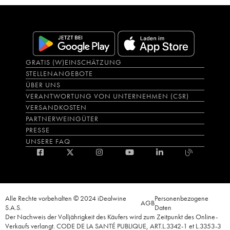
GRATIS (W)EINSCHÄTZUNG
STELLENANGEBOTE
ÜBER UNS
VERANTWORTUNG VON UNTERNEHMEN (CSR)
VERSANDKOSTEN
PARTNERWEINGÜTER
PRESSE
UNSERE FAQ
Alle Rechte vorbehalten © 2024 iDealwine
Personenbezogene
AGB
S.A.S.
Daten
Der Nachweis der Volljährigkeit des Käufers wird zum Zeitpunkt des Online-
Verkaufs verlangt. CODE DE LA SANTÉ PUBLIQUE, ART.L.3342-1 et L.3353-3