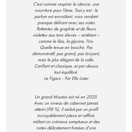
C'est comme respirer le silence, une
nourriture pour l'âme. Tout y est : le
parfum est envoûtant, vous rendant
presque délirant avec ses notes
flottantes de graphite et de fleurs
violettes aux tons élevés – entêtant –
comme le lilas, la glycine, l'iris.
Quelle tenue en bouche. Pas
démonstratif, pas grand, pas bruyant,
mais le plus élégant de la salle.
Confiant et classique, et par-dessus
tout équilibré.
Le Figaro - Par Ella Lister
Un grand Mouton est né en 2025.
Avec un niveau de cabernet jamais
atteint (98 %), il séduit par un profil
incroyablement juteux et raffiné,
mêlant un crémeux somptueux et des
notes délicatement fumées d’une