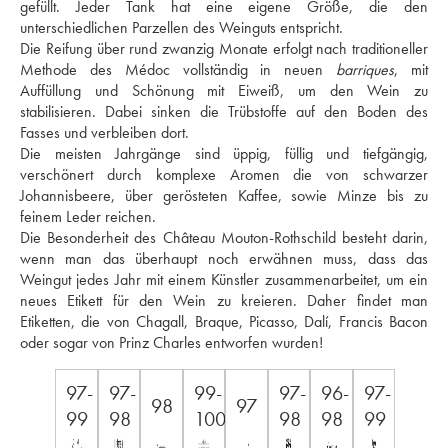
gefüllt. Jeder Tank hat eine eigene Größe, die den 
unterschiedlichen Parzellen des Weinguts entspricht. 
Die Reifung über rund zwanzig Monate erfolgt nach traditioneller 
Methode des Médoc vollständig in neuen 
barriques
, mit 
Auffüllung und Schönung mit Eiweiß, um den Wein zu 
stabilisieren. Dabei sinken die Trübstoffe auf den Boden des 
Fasses und verbleiben dort. 
Die meisten Jahrgänge sind üppig, füllig und tiefgängig, 
verschönert durch komplexe Aromen die von schwarzer 
Johannisbeere, über gerösteten Kaffee, sowie Minze bis zu 
feinem Leder reichen. 
Die Besonderheit des Château Mouton-Rothschild besteht darin, 
wenn man das überhaupt noch erwähnen muss, dass das 
Weingut jedes Jahr mit einem Künstler zusammenarbeitet, um ein 
neues Etikett für den Wein zu kreieren. Daher findet man 
Etiketten, die von Chagall, Braque, Picasso, Dalí, Francis Bacon 
oder sogar von Prinz Charles entworfen wurden!
97-
97-
99-
97-
96-
97-
98
97
99
98
100
98
98
99