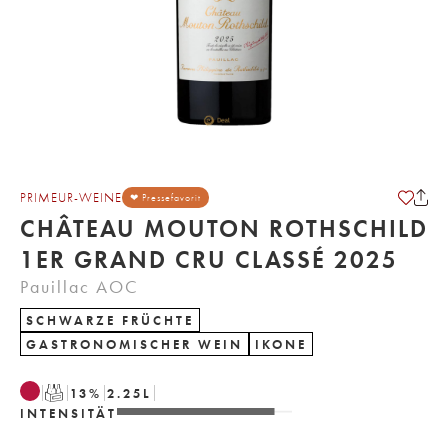
PRIMEUR-WEINE
❤ Pressefavorit
CHÂTEAU MOUTON ROTHSCHILD
1ER GRAND CRU CLASSÉ 2025
Pauillac AOC
SCHWARZE FRÜCHTE
GASTRONOMISCHER WEIN
IKONE
T
13
%
2.25
L
INTENSITÄT