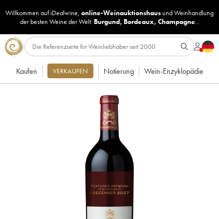
Willkommen auf iDealwine,
online-Weinauktionshaus
und
Weinhandlung
der besten Weine der Welt:
Burgund
,
Bordeaux
,
Champagne
...
Kaufen
Notierung
Wein-Enzyklopädie
VERKAUFEN