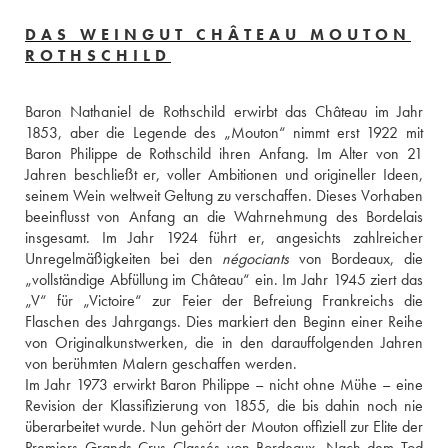
DAS WEINGUT CHÂTEAU MOUTON
ROTHSCHILD
Baron Nathaniel de Rothschild erwirbt das Château im Jahr 
1853, aber die Legende des „Mouton“ nimmt erst 1922 mit 
Baron Philippe de Rothschild ihren Anfang. Im Alter von 21 
Jahren beschließt er, voller Ambitionen und origineller Ideen, 
seinem Wein weltweit Geltung zu verschaffen. Dieses Vorhaben 
beeinflusst von Anfang an die Wahrnehmung des Bordelais 
insgesamt. Im Jahr 1924 führt er, angesichts zahlreicher 
Unregelmäßigkeiten bei den 
négociants
 von Bordeaux, die 
„vollständige Abfüllung im Château“ ein. Im Jahr 1945 ziert das 
„V“ für „Victoire“ zur Feier der Befreiung Frankreichs die 
Flaschen des Jahrgangs. Dies markiert den Beginn einer Reihe 
von Originalkunstwerken, die in den darauffolgenden Jahren 
von berühmten Malern geschaffen werden.
Im Jahr 1973 erwirkt Baron Philippe – nicht ohne Mühe – eine 
Revision der Klassifizierung von 1855, die bis dahin noch nie 
überarbeitet wurde. Nun gehört der Mouton offiziell zur Elite der 
Premiers Grands Crus Classés von Bordeaux. Nach dem Tod 