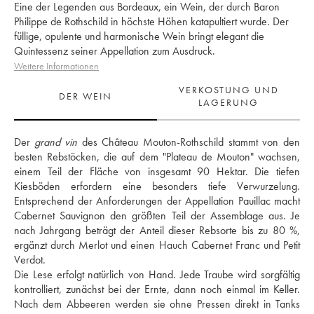
Eine der Legenden aus Bordeaux, ein Wein, der durch Baron
Philippe de Rothschild in höchste Höhen katapultiert wurde. Der
füllige, opulente und harmonische Wein bringt elegant die
Quintessenz seiner Appellation zum Ausdruck.
Weitere Informationen
VERKOSTUNG UND
DER WEIN
LAGERUNG
Der 
grand vin
 des Château Mouton-Rothschild stammt von den 
besten Rebstöcken, die auf dem "Plateau de Mouton" wachsen, 
einem Teil der Fläche von insgesamt 90 Hektar. Die tiefen 
Kiesböden erfordern eine besonders tiefe Verwurzelung. 
Entsprechend der Anforderungen der Appellation Pauillac macht 
Cabernet Sauvignon den größten Teil der Assemblage aus. Je 
nach Jahrgang beträgt der Anteil dieser Rebsorte bis zu 80 %, 
ergänzt durch Merlot und einen Hauch Cabernet Franc und Petit 
Verdot. 
Die Lese erfolgt natürlich von Hand. Jede Traube wird sorgfältig 
kontrolliert, zunächst bei der Ernte, dann noch einmal im Keller. 
Nach dem Abbeeren werden sie ohne Pressen direkt in Tanks 