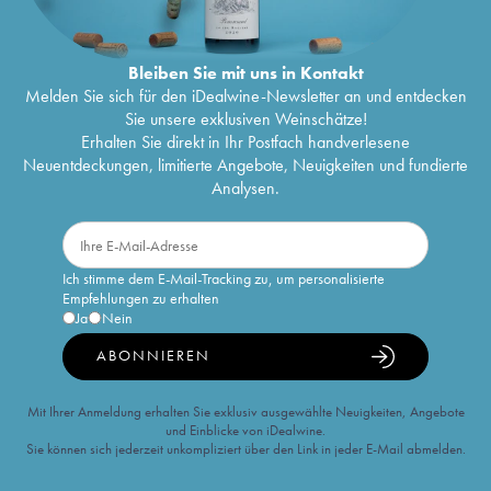
Bleiben Sie mit uns in Kontakt
Melden Sie sich für den iDealwine-Newsletter an und entdecken
Sie unsere exklusiven Weinschätze!
Erhalten Sie direkt in Ihr Postfach handverlesene
Neuentdeckungen, limitierte Angebote, Neuigkeiten und fundierte
Analysen.
Ich stimme dem E-Mail-Tracking zu, um personalisierte
Empfehlungen zu erhalten
Ja
Nein
ABONNIEREN
Mit Ihrer Anmeldung erhalten Sie exklusiv ausgewählte Neuigkeiten, Angebote
und Einblicke von iDealwine.
Sie können sich jederzeit unkompliziert über den Link in jeder E-Mail abmelden.