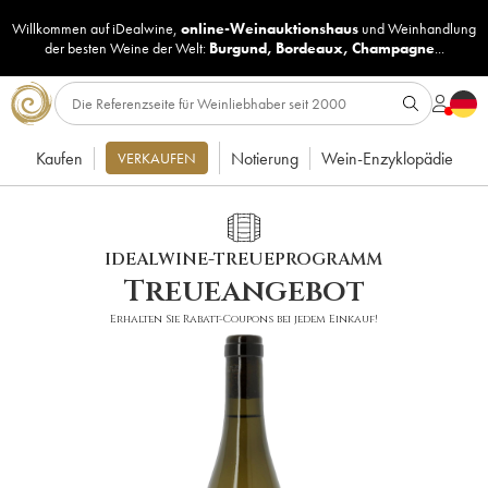
Willkommen auf iDealwine,
online-Weinauktionshaus
und
Weinhandlung
der besten Weine der Welt:
Burgund
,
Bordeaux
,
Champagne
...
Kaufen
Notierung
Wein-Enzyklopädie
VERKAUFEN
IDEALWINE-TREUEPROGRAMM
Treueangebot
Erhalten Sie Rabatt-Coupons bei jedem Einkauf!