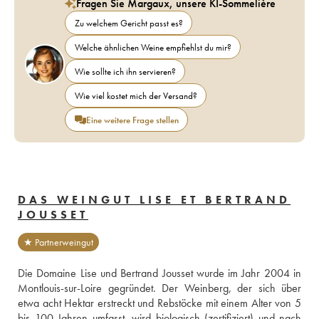
Fragen Sie Margaux, unsere KI-Sommelière
Zu welchem Gericht passt es?
Welche ähnlichen Weine empfiehlst du mir?
Wie sollte ich ihn servieren?
Wie viel kostet mich der Versand?
Eine weitere Frage stellen
DAS WEINGUT LISE ET BERTRAND
JOUSSET
★ Partnerweingut
Die Domaine Lise und Bertrand Jousset wurde im Jahr 2004 in 
Montlouis-sur-Loire gegründet. Der Weinberg, der sich über 
etwa acht Hektar erstreckt und Rebstöcke mit einem Alter von 5 
bis 100 Jahren umfasst, wird biologisch (zertifiziert) und nach 