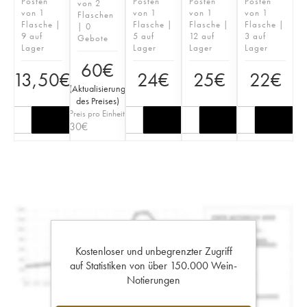
Posten
Posten
Posten
Posten
von 2
von 1
von 1
von 1
von 1
Flaschen
Flasche |
Flasche |
Flasche |
Flasche |
| 0
9 auf
5 auf
12 auf
3 auf
Gebote
Lager
Lager
Lager
Lager
60
€
13,50
€
24
€
25
€
22
€
(
Aktualisierung
des Preises
)
Preis pro Einheit
30
€
Kostenloser und unbegrenzter Zugriff
auf Statistiken von über 150.000 Wein-
Notierungen