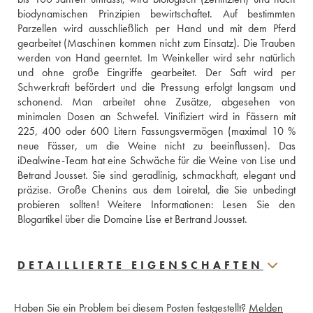
biodynamischen Prinzipien bewirtschaftet. Auf bestimmten 
Parzellen wird ausschließlich per Hand und mit dem Pferd 
gearbeitet (Maschinen kommen nicht zum Einsatz). Die Trauben 
werden von Hand geerntet. Im Weinkeller wird sehr natürlich 
und ohne große Eingriffe gearbeitet. Der Saft wird per 
Schwerkraft befördert und die Pressung erfolgt langsam und 
schonend. Man arbeitet ohne Zusätze, abgesehen von 
minimalen Dosen an Schwefel. Vinifiziert wird in Fässern mit 
225, 400 oder 600 Litern Fassungsvermögen (maximal 10 % 
neue Fässer, um die Weine nicht zu beeinflussen). Das 
iDealwine-Team hat eine Schwäche für die Weine von Lise und 
Betrand Jousset. Sie sind geradlinig, schmackhaft, elegant und 
präzise. Große Chenins aus dem Loiretal, die Sie unbedingt 
probieren sollten! Weitere Informationen: 
Lesen Sie den 
Blogartikel über die Domaine Lise et Bertrand Jousset
.
DETAILLIERTE EIGENSCHAFTEN
Haben Sie ein Problem bei diesem Posten festgestellt?
Melden