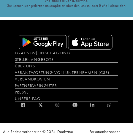
und Einblicke von iDealwine.
Sie können sich jederzeit unkompliziert über den Link in jeder E-Mail abmelden.
GRATIS (W)EINSCHÄTZUNG
STELLENANGEBOTE
ÜBER UNS
VERANTWORTUNG VON UNTERNEHMEN (CSR)
VERSANDKOSTEN
PARTNERWEINGÜTER
PRESSE
UNSERE FAQ
Alle Rechte vorbehalten © 2024 iDealwine
Personenbezogene