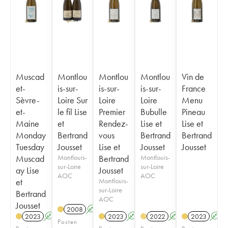
Muscad
Montlou
Montlou
Montlou
Vin de
et-
is-sur-
is-sur-
is-sur-
France
Sèvre-
Loire Sur
Loire
Loire
Menu
et-
le fil Lise
Premier
Bubulle
Pineau
Maine
et
Rendez-
Lise et
Lise et
Monday
Bertrand
vous
Bertrand
Bertrand
Tuesday
Jousset
Lise et
Jousset
Jousset
Muscad
Montlouis-
Bertrand
Montlouis-
sur-Loire
sur-Loire
ay Lise
Jousset
AOC
AOC
et
Montlouis-
sur-Loire
Bertrand
AOC
Jousset
2008
A
K
2023
A
2023
A
K
2022
A
K
2023
A
H
Posten