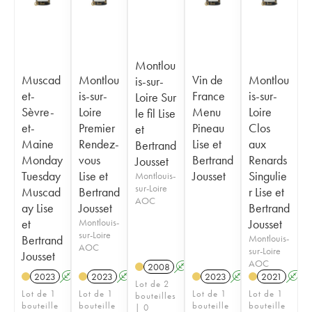
Montlou
Muscad
Montlou
Vin de
Montlou
is-sur-
et-
is-sur-
France
is-sur-
Loire Sur
Sèvre-
Loire
Menu
Loire
le fil Lise
et-
Premier
Pineau
Clos
et
Maine
Rendez-
Lise et
aux
Bertrand
Monday
vous
Bertrand
Renards
Jousset
Tuesday
Lise et
Jousset
Singulie
Montlouis-
sur-Loire
Muscad
Bertrand
r Lise et
AOC
ay Lise
Jousset
Bertrand
et
Montlouis-
Jousset
sur-Loire
Bertrand
Montlouis-
AOC
sur-Loire
Jousset
AOC
2008
A
K
2023
A
2023
A
K
2023
A
K
2021
A
Lot de 2
Lot de 1
Lot de 1
Lot de 1
Lot de 1
bouteilles
bouteille
bouteille
bouteille
bouteille
| 0