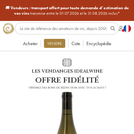
🚚
Vendeurs :
transport offert pour toute demande d’estimation de
vos vins
transmise entre le 01.07.2026 et le 31.08.2026 inclus*
Acheter
Cote
Encyclopédie
VENDRE
LES VENDANGES IDEALWINE
offre fidélité
Obtenez des bons de réduction avec vos achats !