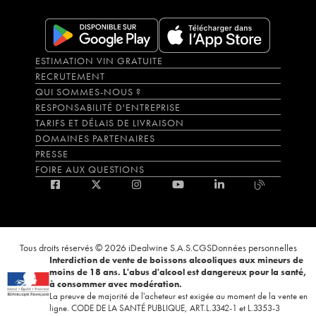
ESTIMATION VIN GRATUITE
RECRUTEMENT
QUI SOMMES-NOUS ?
RESPONSABILITÉ D'ENTREPRISE
TARIFS ET DÉLAIS DE LIVRAISON
DOMAINES PARTENAIRES
PRESSE
FOIRE AUX QUESTIONS
Tous droits réservés © 2026 iDealwine S.A.S.
CGS
Données personnelles
Interdiction de vente de boissons alcooliques aux mineurs de
moins de 18 ans. L'abus d'alcool est dangereux pour la santé,
à consommer avec modération.
La preuve de majorité de l'acheteur est exigée au moment de la vente en
ligne. CODE DE LA SANTÉ PUBLIQUE, ART.L.3342-1 et L.3353-3