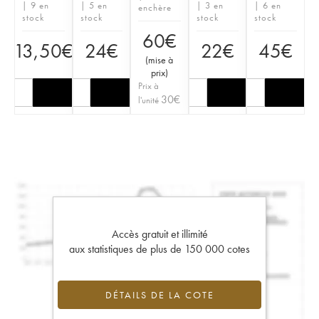
| 9 en
| 5 en
| 3 en
| 6 en
enchère
stock
stock
stock
stock
60
€
13,50
€
24
€
22
€
45
€
(
mise à
prix
)
Prix à
30
€
l'unité
Accès gratuit et illimité
aux statistiques de plus de 150 000 cotes
DÉTAILS DE LA COTE