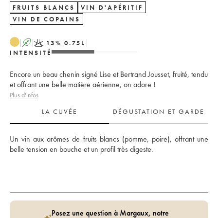
FRUITS BLANCS
VIN D'APÉRITIF
VIN DE COPAINS
A
K
13
%
0.75
L
INTENSITÉ
Encore un beau chenin signé Lise et Bertrand Jousset, fruité, tendu
et offrant une belle matière aérienne, on adore !
Plus d'infos
LA CUVÉE
DÉGUSTATION ET GARDE
Un vin aux arômes de fruits blancs (pomme, poire), offrant une 
belle tension en bouche et un profil très digeste.  
Posez une question à Margaux, notre