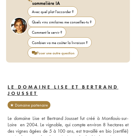
sommelière IA
Avec quel plat l'accorder ?
Quels vins similaires me conseilles-tu ?
Comment le servir ?
Combien va me coûter la livraison ?
Poser une autre question
LE DOMAINE LISE ET BERTRAND
JOUSSET
★ Domaine partenaire
Le domaine Lise et Bertrand Jousset fut créé à Montlouis-sur-
Loire  en 2004. Le vignoble, qui compte environ 8 hectares et 
des vignes âgées de 5 à 100 ans, est travaillé en bio (certifié) 