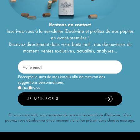
Restons en
contact
Inscrivez-vous à la newsletter iDealwine et profitez de nos pépites
en avant-première !
Recevez directement dans votre boîte mail : nos découvertes du
moment, ventes exclusives, actualités, analyses...
J'accepte le suivi de mes emails afin de recevoir des
suggestions personnalisées
Oui
Non
JE M'INSCRIS
En vous inscrivant, vous acceptez de recevoir les emails de iDealwine. Vous
pouvez vous désabonner à tout moment via le lien présent dans chaque message.