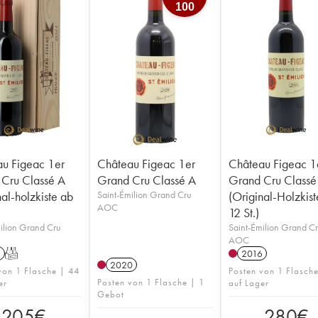
100
u Figeac 1er
Château Figeac 1er
Château Figeac 1
Cru Classé A
Grand Cru Classé A
Grand Cru Classé
nal-holzkiste ab
Saint-Émilion Grand Cru
(Original-Holzkis
AOC
12 St.)
ilion Grand Cru
Saint-Émilion Grand C
AOC
1
T
2016
2020
von 1 Flasche | 44
Posten von 1 Flasch
Posten von 1 Flasche | 1
er
auf Lager
Gebot
205
€
280
€