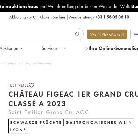
Weinauktionshaus
und
Weinhandlung der besten Weine der Welt:
Bu
Abholung vor Ort
Klicken Sie hier
|
Weinberatung?
+33 1 56 05 86 10
W
WEIN VERKAUFEN
Auktionen
Services +
✨
Ihre Online-Sommeliè
igeac 1er Grand Cru Classé A 2023 - Posten von 1 Doppel-Magnum
FESTPREISE
CHÂTEAU FIGEAC 1ER GRAND CR
CLASSÉ A 2023
Saint-Émilion Grand Cru AOC
SCHWARZE FRÜCHTE
GASTRONOMISCHER WEIN
IKONE