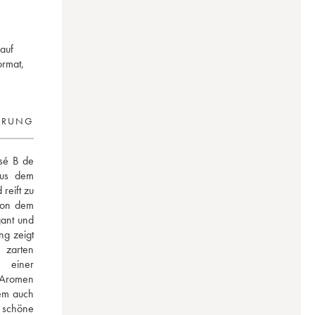
 auf
ormat,
ERUNG
é B de 
us dem 
eift zu 
on dem 
ant und 
g zeigt 
 zarten 
 einer 
 Aromen 
em auch 
schöne 