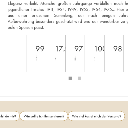
Eleganz verleiht. Manche großen Jahrgänge verblüffen noch heu
jugendlicher Frische: 1911, 1924, 1949, 1953, 1964, 1975... Hier e
aus einer erlesenen Sammlung, der nach einigen Jahre
Aufbewahrung besonders geschätzt wird und der wunderbar zu g
edlen Speisen passt.
99
17.5
97
100
98
lst du mir?
Wie sollte ich ihn servieren?
Wie viel kostet mich der Versand?