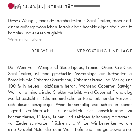
T
13.5
%
3
L
INTENSITÄT
Dieses Weingut, eines der namhaftesten in Saint-Émilion, produziert
einem außergewöhnlichen Terroir einen hochklassigen Wein von F
komplex und erlesen zugleich.
Weitere Informationen
DER WEIN
VERKOSTUNG UND LAG
Der Wein vom Weingut Château-Figeac, Premier Grand Cru Class
Saint-Émilion, ist eine geschickte Assemblage aus Rebsorten a
Bordelais wie Cabernet Sauvignon, Cabernet Franc und Merlot, und r
100 % in neuen Holzfässern heran. Während Cabernet Sauvign
Wein eine mineralische Struktur verleiht, wirkt Cabernet Franc eleg
Merlot besticht mit Charme und schöner Rundheit. Bei der Verkostun
sich dieser einzigartige Wein tanninhaltig und schon in seiner
Jugend verführerisch. Er entwickelt sich anschließend zu
konzentrierten, fülligen, feinen und seidigen Mischung mit zarten
von Zeder, schwarzen Früchten und Minze. Wir bemerken vor all
eine Graphit-Note, die dem Wein Tiefe und Energie sowie eine 