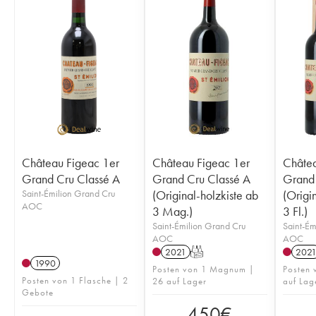
Château Figeac 1er
Château Figeac 1er
Châtea
Grand Cru Classé A
Grand Cru Classé A
Grand 
Saint-Émilion Grand Cru
(Original-holzkiste ab
(Origi
AOC
3 Mag.)
3 Fl.)
Saint-Émilion Grand Cru
Saint-Ém
AOC
AOC
2021
T
202
1990
Posten von 1 Magnum |
Posten 
Posten von 1 Flasche | 2
26 auf Lager
auf Lag
Gebote
450
€