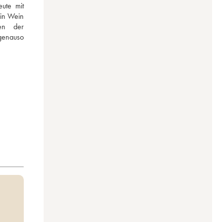
te mit 
in Wein 
n der 
enauso 