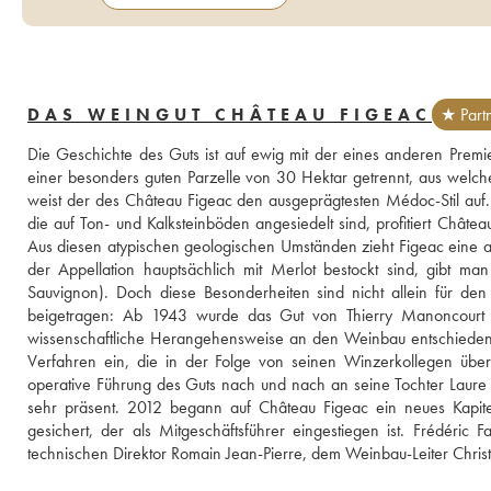
DAS WEINGUT CHÂTEAU FIGEAC
★ Part
Die Geschichte des Guts ist auf ewig mit der eines anderen Prem
einer besonders guten Parzelle von 30 Hektar getrennt, aus welche
weist der des Château Figeac den ausgeprägtesten Médoc-Stil auf
die auf Ton- und Kalksteinböden angesiedelt sind, profitiert Châtea
Aus diesen atypischen geologischen Umständen zieht Figeac eine 
der Appellation hauptsächlich mit Merlot bestockt sind, gibt m
Sauvignon). Doch diese Besonderheiten sind nicht allein für den 
beigetragen: Ab 1943 wurde das Gut von Thierry Manoncourt (ve
wissenschaftliche Herangehensweise an den Weinbau entschieden u
Verfahren ein, die in der Folge von seinen Winzerkollegen üb
operative Führung des Guts nach und nach an seine Tochter Laure
sehr präsent. 2012 begann auf Château Figeac ein neues Kapitel
gesichert, der als Mitgeschäftsführer eingestiegen ist. Frédéric
technischen Direktor Romain Jean-Pierre, dem Weinbau-Leiter Christ