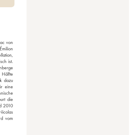
ac von 
milion 
ation, 
h ist. 
nberge 
Hälfte 
k dazu 
r eine 
nische 
rt die 
d 2010 
icolas 
rd vom 