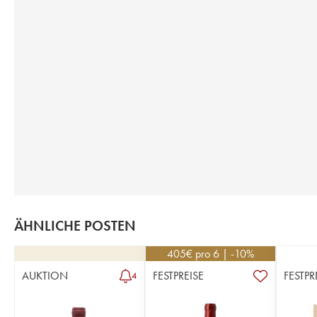
ÄHNLICHE POSTEN
405
€
pro 6 | -10%
AUKTION
FESTPREISE
FESTPR
4