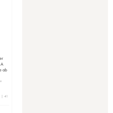
er
 A
te ab
ru
e | 41