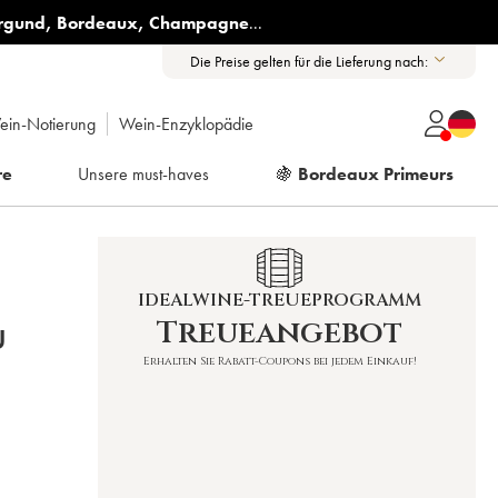
rgund
,
Bordeaux
,
Champagne
...
Die Preise gelten für die Lieferung nach:
ein-Notierung
Wein-Enzyklopädie
re
Unsere must-haves
🍇
Bordeaux Primeurs
IDEALWINE-TREUEPROGRAMM
Treueangebot
U
Erhalten Sie Rabatt-Coupons bei jedem Einkauf!