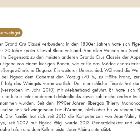
nerweingut
ier Grand Cru Classé verbunden: In den 1830er Jahren hatte sich Fige
r 20 Jahre später Cheval Blanc entstand. Von allen Weinen aus Saint-É
. Im Gegensatz zu den meisten anderen Grands Crus Classés der Appell
u Figeac von einem kiesigen Boden, wie er für das Médoc charakteristisc
außergewöhnliche Eleganz. Ein weiterer Unterschied: Während die Wei
an bei Figeac dem Cabernet den Vorzug (70 %, zu Hälfte Franc, zur 
Erfolg des Weinguts verantwortlich. Der menschliche Einsatz hat star
rstorben im Jahr 2010) mit Meisterhand geführt. Er hatte sich fü
nd führte unter anderem Edelstahltanks sowie zahlreiche andere tech
ernommen wurden. Seit den 1990er Jahren übergab Thierry Manoncou
 und seinen Schwiegersohn Eric d‘Aramon, blieb aber bis zu seinem To
. Die Familie hat sich seit 2013 die Kompetenzen von Jean-Valmy N
 Faye, seit 2002 auf Figeac tätig, wurde 2013 Generaldirektor und wi
ophe Lafon und dem Kellermeister Jean Albino unterstützt.