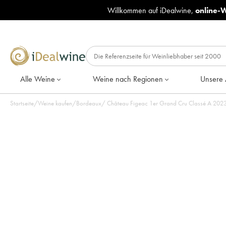
Willkommen auf iDealwine,
online-
Alle Weine
Weine nach Regionen
Unsere 
Startseite
/
Weine kaufen
/
Bordeaux
/
Château F