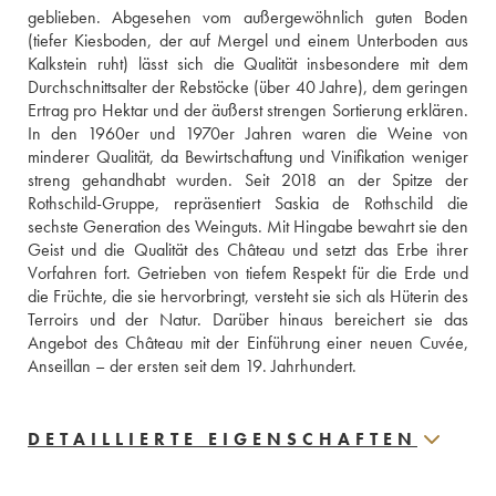
geblieben. Abgesehen vom außergewöhnlich guten Boden 
(tiefer Kiesboden, der auf Mergel und einem Unterboden aus 
Kalkstein ruht) lässt sich die Qualität insbesondere mit dem 
Durchschnittsalter der Rebstöcke (über 40 Jahre), dem geringen 
Ertrag pro Hektar und der äußerst strengen Sortierung erklären. 
In den 1960er und 1970er Jahren waren die Weine von 
minderer Qualität, da Bewirtschaftung und Vinifikation weniger 
streng gehandhabt wurden. Seit 2018 an der Spitze der 
Rothschild-Gruppe, repräsentiert Saskia de Rothschild die 
sechste Generation des Weinguts. Mit Hingabe bewahrt sie den 
Geist und die Qualität des Château und setzt das Erbe ihrer 
Vorfahren fort. Getrieben von tiefem Respekt für die Erde und 
die Früchte, die sie hervorbringt, versteht sie sich als Hüterin des 
Terroirs und der Natur. Darüber hinaus bereichert sie das 
Angebot des Château mit der Einführung einer neuen Cuvée, 
Anseillan – der ersten seit dem 19. Jahrhundert.
DETAILLIERTE EIGENSCHAFTEN