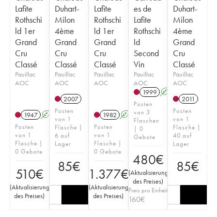
Lafite
Duhart-
Lafite
es de
Duhart-
Rothschi
Milon
Rothschi
Lafite
Milon
ld 1er
4ème
ld 1er
Rothschi
4ème
Grand
Grand
Grand
ld
Grand
Cru
Cru
Cru
Second
Cru
Classé
Classé
Classé
Vin
Classé
Pauillac
Pauillac
Pauillac
Pauillac
Pauillac
AOC
AOC
AOC
AOC
AOC
1999
A
2007
2011
Posten
Posten
Posten
von 3
1947
A
1982
A
von 1
von 1
Flaschen
Posten
Posten
Flasche |
Flasche |
| 0
von 1
von 1
6 auf
40 auf
Gebote
Flasche |
Flasche |
Lager
Lager
0 Gebote
0 Gebote
480
€
85
€
85
€
510
€
1.377
€
(
Aktualisierung
des Preises
)
(
Aktualisierung
(
Aktualisierung
Preis pro Einheit
des Preises
)
des Preises
)
160
€