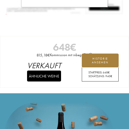
648
€
815,18
€
Kommission mit inbegriffen
HISTORIE
VERKAUFT
ANSEHEN
STARTPREIS:
648
€
ÄHNLICHE WEINE
SCHÄTZUNG:
940
€