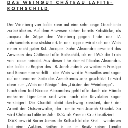
DAS WEINGUT CHÂTEAU LAFITE-
ROTHSCHILD
Der Weinberg von Lafite kann auf eine sehr lange Geschichte 
zurückblicken. Auf dem Anwesen stehen bereits Rebstöcke, als 
Jacques de Ségur den Weinberg gegen Ende des 17. 
Jahrhunderts neu strukturiert. In der Folge erwirbt sich der Wein 
einen recht guten Ruf. Jacques‘ Sohn Alexandre erweitert das 
Anwesen des Château Lafite Rothschild, als er 1695 die Erbin 
von Latour heiratet. Aus dieser Ehe stammt Nicolas-Alexandre, 
der Lafite zu Beginn des 18. Jahrhunderts zu weiterem Prestige 
und Renommee verhilft – der Wein wird in Versailles und sogar 
auf der anderen Seite des Ärmelkanals sehr geschätzt. Er wird 
dann zum „Wein der Könige“ des „Fürsten der Weinberge“.
Nach dem Tod Nicolas-Alexandres geht Lafite durch die Hände 
mehrerer Eigentümer und wird nach der Revolution sogar 
versteigert. Die Qualität bleibt durchweg konstant, dank der 
Arbeit der Gutsverwalter, der Familie von Joseph Goudal. So 
wird Château Lafite im Jahr 1855 als Premier Cru klassifiziert.
1868 erwirbt Baron James de Rothschild das Gut – wiederum 
bei einer Auktion. Seither ist es im Besitz seiner Familie 