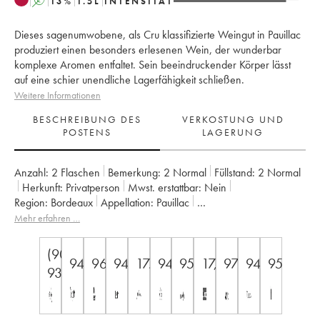
A
13
%
1.5
L
INTENSITÄT
Dieses sagenumwobene, als Cru klassifizierte Weingut in Pauillac
produziert einen besonders erlesenen Wein, der wunderbar
komplexe Aromen entfaltet. Sein beeindruckender Körper lässt
auf eine schier unendliche Lagerfähigkeit schließen.
Weitere Informationen
BESCHREIBUNG DES
VERKOSTUNG UND
POSTENS
LAGERUNG
Anzahl:
2 Flaschen
Bemerkung:
2 Normal
Füllstand:
2
Normal
Herkunft:
privatperson
Mwst. erstattbar:
nein
Region:
Bordeaux
Appellation:
Pauillac
Klassifizierung:
1er Grand Cru Classé
Mehr erfahren …
Eigentümer:
Domaines Barons de Rothschild
(90-
94
96
94
17.5
94
95
17,5/18/20
97
94
95
93)