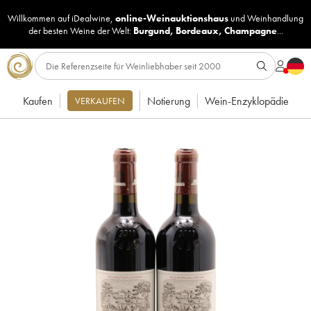
Willkommen auf iDealwine,
online-Weinauktionshaus
und
Weinhandlung
der besten Weine der Welt:
Burgund
,
Bordeaux
,
Champagne
...
Kaufen
Notierung
Wein-Enzyklopädie
VERKAUFEN