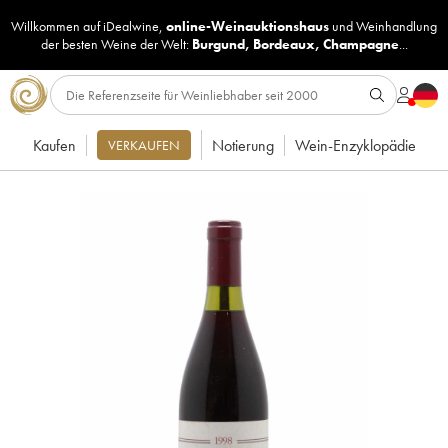
Willkommen auf iDealwine,
online-Weinauktionshaus
und
Weinhandlung
der besten Weine der Welt:
Burgund
,
Bordeaux
,
Champagne
...
Kaufen
Notierung
Wein-Enzyklopädie
VERKAUFEN