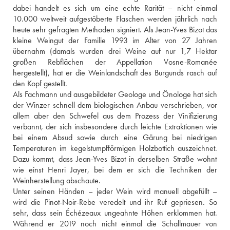
dabei handelt es sich um eine echte Rarität – nicht einmal 
10.000 weltweit aufgestöberte Flaschen werden jährlich nach 
heute sehr gefragten Methoden signiert. Als Jean-Yves Bizot das 
kleine Weingut der Familie 1993 im Alter von 27 Jahren 
übernahm (damals wurden drei Weine auf nur 1,7 Hektar 
großen Rebflächen der Appellation Vosne-Romanée 
hergestellt), hat er die Weinlandschaft des Burgunds rasch auf 
den Kopf gestellt. 
Als Fachmann und ausgebildeter Geologe und Önologe hat sich 
der Winzer schnell dem biologischen Anbau verschrieben, vor 
allem aber den Schwefel aus dem Prozess der Vinifizierung 
verbannt, der sich insbesondere durch leichte Extraktionen wie 
bei einem Absud sowie durch eine Gärung bei niedrigen 
Temperaturen im kegelstumpfförmigen Holzbottich auszeichnet. 
Dazu kommt, dass Jean-Yves Bizot in derselben Straße wohnt 
wie einst Henri Jayer, bei dem er sich die Techniken der 
Weinherstellung abschaute.
Unter seinen Händen – jeder Wein wird manuell abgefüllt – 
wird die Pinot-Noir-Rebe veredelt und ihr Ruf gepriesen. So 
sehr, dass sein Échézeaux ungeahnte Höhen erklommen hat. 
Während er 2019 noch nicht einmal die Schallmauer von 