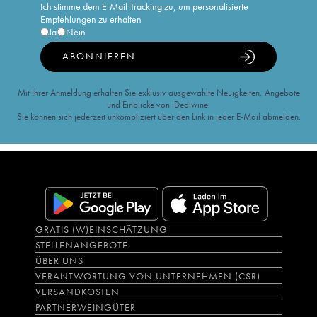
Ich stimme dem E-Mail-Tracking zu, um personalisierte
Empfehlungen zu erhalten
Ja
Nein
ABONNIEREN
Mit Ihrer Anmeldung erhalten Sie exklusiv ausgewählte Neuigkeiten, Angebote
und Einblicke von iDealwine.
Sie können sich jederzeit unkompliziert über den Link in jeder E-Mail abmelden.
GRATIS (W)EINSCHÄTZUNG
STELLENANGEBOTE
ÜBER UNS
VERANTWORTUNG VON UNTERNEHMEN (CSR)
VERSANDKOSTEN
PARTNERWEINGÜTER