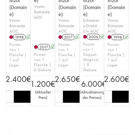
Bizot
e)
Bizot
Bizot
Bizot
(Domain
Vosne-
(Domain
(Domain
(Domain
Romanée
e)
e)
e)
e)
AOC
Vosne-
Vosne-
Echezeau
Vosne-
Romanée
Romanée
x Grand
Romanée
AOC
AOC
Cru AOC
AOC
2006
A
K
1998
A
K
2017
A
K
1998
A
Posten
Posten
Posten
Posten
2017
A
K
von 1
von 1
von 1
von 1
Posten
Doppel-
Flasche |
Flasche |
Flasche |
von 1
Magnum
1 auf
1 auf
1 auf
Flasche |
| 0
Lager
Lager
Lager
6 Gebote
Gebote
2.400
€
2.650
€
2.600
€
1.200
€
16.000
€
(
Aktueller
(
Aktualisierung
Preis
)
des Preises
)