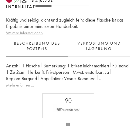
A
K
13
%
0.75
L
INTENSITÄT
Kräftig und seidig, dicht und zugleich fein: diese Flasche ist das
Ergebnis einer minutiösen Handarbeit.
Weitere Informationen
BESCHREIBUNG DES
VERKOSTUNG UND
POSTENS
LAGERUNG
Anzahl:
1 Flasche
Bemerkung:
1 Etikett leicht markiert
Füllstand:
1
Zu 2cm
Herkunft:
privatperson
Mwst. erstattbar:
ja
Region:
Burgund
Appellation:
Vosne-Romanée
Eigentümer:
Bizot (Domaine)
Mehr erfahren …
90