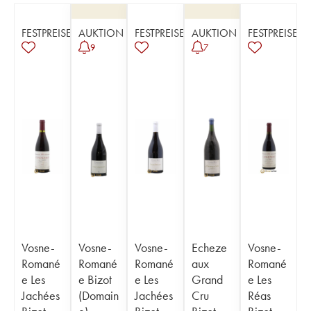
FESTPREISE
AUKTION
FESTPREISE
AUKTION
FESTPREISE
9
7
Vosne-
Vosne-
Vosne-
Echeze
Vosne-
Romané
Romané
Romané
aux
Romané
e Les
e Bizot
e Les
Grand
e Les
Jachées
(Domain
Jachées
Cru
Réas