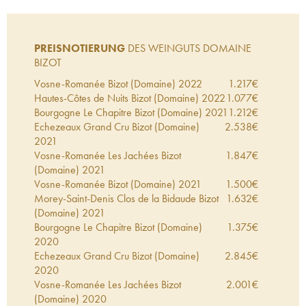
PREISNOTIERUNG
DES WEINGUTS DOMAINE
BIZOT
Vosne-Romanée Bizot (Domaine)
2022
1.217
€
Hautes-Côtes de Nuits Bizot (Domaine)
2022
1.077
€
Bourgogne Le Chapitre Bizot (Domaine)
2021
1.212
€
Echezeaux Grand Cru Bizot (Domaine)
2.538
€
2021
Vosne-Romanée Les Jachées Bizot
1.847
€
(Domaine)
2021
Vosne-Romanée Bizot (Domaine)
2021
1.500
€
Morey-Saint-Denis Clos de la Bidaude Bizot
1.632
€
(Domaine)
2021
Bourgogne Le Chapitre Bizot (Domaine)
1.375
€
2020
Echezeaux Grand Cru Bizot (Domaine)
2.845
€
2020
Vosne-Romanée Les Jachées Bizot
2.001
€
(Domaine)
2020