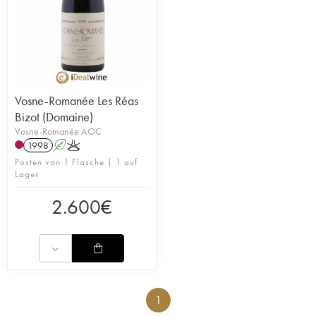
Vosne-Romanée Les Réas
Bizot (Domaine)
Vosne-Romanée AOC
1998
A
K
Posten von 1 Flasche | 1 auf
Lager
2.600
€
1