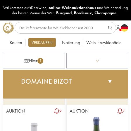
Willkommen auf iDealwine,
online-Weinauktionshaus
und
Weinhandlung
der besten Weine der Welt:
Burgund
,
Bordeaux
,
Champagne
...
Kaufen
Notierung
Wein-Enzyklopädie
VERKAUFEN
Filter
1
DOMAINE BIZOT
▼
Hatten Sie schon die Ehre, die Weine dieses
Weinguts mit einem so schönen Gleichgewicht aus
Feinheit und Tiefe zu verkosten? Dann können Sie
AUKTION
AUKTION
9
7
sich glücklich schätzen, denn dabei handelt es
sich um eine echte Rarität – nicht einmal 10.000
weltweit aufgestöberte Flaschen werden jährlich