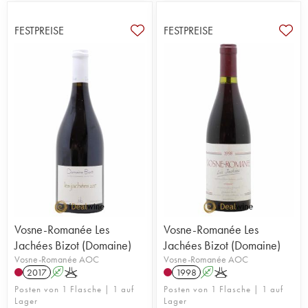
2019 noch nicht einmal die Schallmauer von
1.000€ riss, wurde für eine auf 10.000€
FESTPREISE
FESTPREISE
geschätzte Doppelmagnum-Flasche des Jahrgangs
2006 bereits ein Mindestpreis von 7.500€
festgesetzt. Verkauft wurde sie im November 2021
für 41.752€!
Vosne-Romanée Les
Vosne-Romanée Les
Jachées Bizot (Domaine)
Jachées Bizot (Domaine)
Vosne-Romanée AOC
Vosne-Romanée AOC
2017
A
K
1998
A
K
Posten von 1 Flasche | 1 auf
Posten von 1 Flasche | 1 auf
Lager
Lager