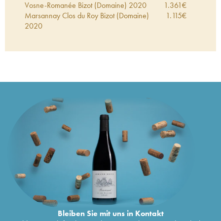
Vosne-Romanée Bizot (Domaine)
2020
1.361
€
Marsannay Clos du Roy Bizot (Domaine)
1.115
€
2020
Vosne-Romanée Les Paiseaux Bizot
1.920
€
(Domaine)
2020
Vosne-Romanée Les Jachées Bizot
2.327
€
(Domaine)
2019
Vosne-Romanée Bizot (Domaine)
2019
1.635
€
Bourgogne Le Chapitre Bizot (Domaine)
1.300
€
2019
Echezeaux Grand Cru Bizot (Domaine)
2019
3.545
€
Hautes-Côtes de Nuits Bizot (Domaine)
2019
939
€
Bourgogne Le Chapitre Bizot (Domaine)
2018
1.227
€
Vosne-Romanée Les Jachées Bizot
1.824
€
(Domaine)
2018
Vosne-Romanée Bizot (Domaine)
2018
1.384
€
Vosne-Romanée Les Réas Bizot (Domaine)
1.648
€
2018
Echezeaux Grand Cru Bizot (Domaine)
2018
2.994
€
Marsannay Clos du Roy Bizot (Domaine)
1.552
€
2018
Bleiben Sie mit uns in Kontakt