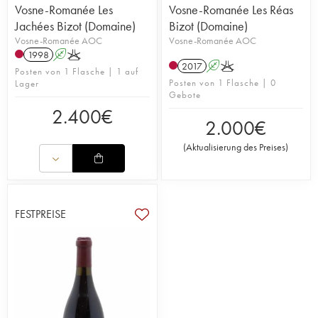
Vosne-Romanée Les
Vosne-Romanée Les Réas
Jachées Bizot (Domaine)
Bizot (Domaine)
Vosne-Romanée AOC
Vosne-Romanée AOC
1998
A
K
2017
A
K
Posten von 1 Flasche | 1 auf
Posten von 1 Flasche | 0
Lager
Gebote
2.400
€
2.000
€
(
Aktualisierung des Preises
)
FESTPREISE