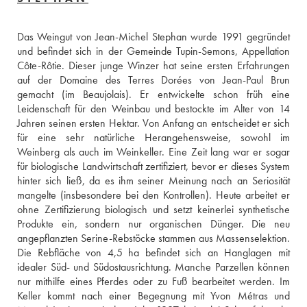
Das Weingut von Jean-Michel Stephan wurde 1991 gegründet 
und befindet sich in der Gemeinde Tupin-Semons, Appellation 
Côte-Rôtie. Dieser junge Winzer hat seine ersten Erfahrungen 
auf der Domaine des Terres Dorées von Jean-Paul Brun 
gemacht (im Beaujolais). Er entwickelte schon früh eine 
Leidenschaft für den Weinbau und bestockte im Alter von 14 
Jahren seinen ersten Hektar. Von Anfang an entscheidet er sich 
für eine sehr natürliche Herangehensweise, sowohl im 
Weinberg als auch im Weinkeller. Eine Zeit lang war er sogar 
für biologische Landwirtschaft zertifiziert, bevor er dieses System 
hinter sich ließ, da es ihm seiner Meinung nach an Seriosität 
mangelte (insbesondere bei den Kontrollen). Heute arbeitet er 
ohne Zertifizierung biologisch und setzt keinerlei synthetische 
Produkte ein, sondern nur organischen Dünger. Die neu 
angepflanzten Serine-Rebstöcke stammen aus Massenselektion. 
Die Rebfläche von 4,5 ha befindet sich an Hanglagen mit 
idealer Süd- und Südostausrichtung. Manche Parzellen können 
nur mithilfe eines Pferdes oder zu Fuß bearbeitet werden. Im 
Keller kommt nach einer Begegnung mit Yvon Métras und 