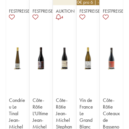
21,60
€
pro 6 | -10%
FESTPREISE
FESTPREISE
AUKTION
FESTPREISE
FESTPREISE
4
Condrie
Côte-
Côte-
Vin de
Côte-
u Le
Rôtie
Rôtie
France
Rôtie
Tinal
L'Ultime
Jean-
Le
Coteaux
Jean-
Jean-
Michel
Grand
de
Michel
Michel
Stephan
Blanc
Basseno