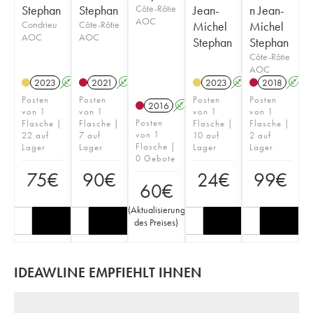
Stephan
Stephan
Côte-Rôtie
Jean-
n Jean-
AOC
Condrieu
Côte-Rôtie
Michel
Michel
AOC
AOC
Stephan
Stephan
Côte-Rôtie
AOC
2023
A
K
2021
A
K
2023
A
K
2018
A
Posten
Posten
Posten
Posten
2016
A
K
von 1
von 1
von 1
von 1
Posten
Flasche |
Flasche |
Flasche |
Flasche |
von 1
22 auf
7 auf
10 auf
2 auf
Flasche |
Lager
Lager
Lager
Lager
0 Gebote
75
€
90
€
24
€
99
€
60
€
(
Aktualisierung
des Preises
)
IDEAWLINE EMPFIEHLT IHNEN