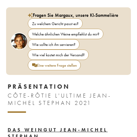
Fragen Sie Margaux, unsere KI-Sommelière
Zu welchem Gericht passt es?
Welche ähnlichen Weine empfiehlst du mir?
Wie sollte ich ihn servieren?
Wie viel kostet mich der Versand?
Eine weitere Frage stellen
PRÄSENTATION
CÔTE-RÔTIE L'ULTIME JEAN-
MICHEL STEPHAN 2021
DAS WEINGUT JEAN-MICHEL
STEPHAN