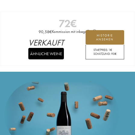
72
€
90,58
€
Kommission mit inbegriffen
HISTORIE
VERKAUFT
ANSEHEN
STARTPREIS:
1
€
ÄHNLICHE WEINE
SCHÄTZUNG:
90
€