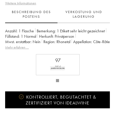
Weitere Informationen
BESCHREIBUNG DES
VERKOSTUNG UND
POSTENS
LAGERUNG
Anzahl:
1 Flasche
Bemerkung:
1 Etikett sehr leicht gezeichnet
Füllstand:
1
Normal
Herkunft:
privatperson
Mwst. erstattbar:
nein
Region:
Rhonetal
Appellation:
Côte-Rôtie
Eigentümer:
Jean-Michel Stephan
Mehr erfahren …
97
KONTROLLIERT, BEGUTACHTET &
ZERTIFIZIERT VON IDEALWINE