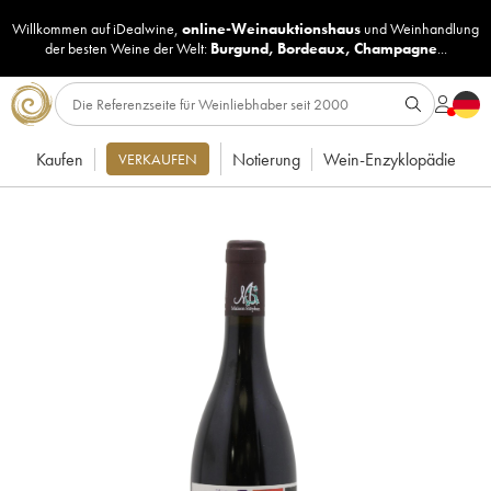
Willkommen auf iDealwine,
online-Weinauktionshaus
und
Weinhandlung
der besten Weine der Welt:
Burgund
,
Bordeaux
,
Champagne
...
Kaufen
Notierung
Wein-Enzyklopädie
VERKAUFEN