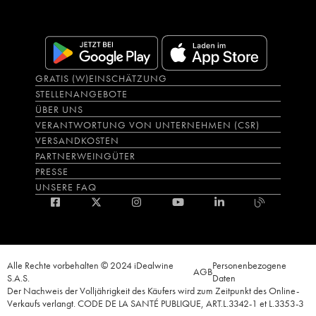
GRATIS (W)EINSCHÄTZUNG
STELLENANGEBOTE
ÜBER UNS
VERANTWORTUNG VON UNTERNEHMEN (CSR)
VERSANDKOSTEN
PARTNERWEINGÜTER
PRESSE
UNSERE FAQ
Alle Rechte vorbehalten © 2024 iDealwine
Personenbezogene
AGB
S.A.S.
Daten
Der Nachweis der Volljährigkeit des Käufers wird zum Zeitpunkt des Online-
Verkaufs verlangt. CODE DE LA SANTÉ PUBLIQUE, ART.L.3342-1 et L.3353-3