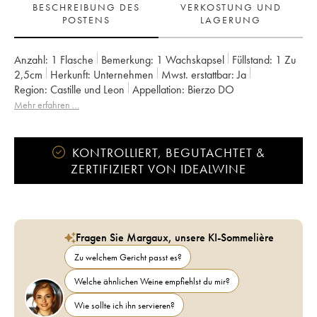
BESCHREIBUNG DES
VERKOSTUNG UND
POSTENS
LAGERUNG
Anzahl:
1 Flasche
Bemerkung:
1 Wachskapsel
Füllstand:
1
Zu
2,5cm
Herkunft:
unternehmen
Mwst. erstattbar:
ja
Region:
Castille und Leon
Appellation:
Bierzo DO
Mehr erfahren …
KONTROLLIERT, BEGUTACHTET &
ZERTIFIZIERT VON IDEALWINE
Fragen Sie Margaux, unsere KI-Sommelière
Zu welchem Gericht passt es?
Welche ähnlichen Weine empfiehlst du mir?
Wie sollte ich ihn servieren?