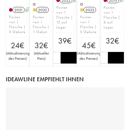
2022
A
2015
A
a
a
Posten
Posten
2021
A
2022
2023
von 1
von 1
Posten
Posten
Posten
Flasche |
Flasche |
von 1
von 1
von 1
12 auf
6 auf
Flasche |
Flasche |
Flasche |
Lager
Lager
0 Gebote
1 Gebot
0 Gebote
39
€
32
€
24
€
32
€
45
€
(
Aktualisierung
(
Aktueller
(
Aktualisierung
des Preises
)
Preis
)
des Preises
)
IDEAWLINE EMPFIEHLT IHNEN