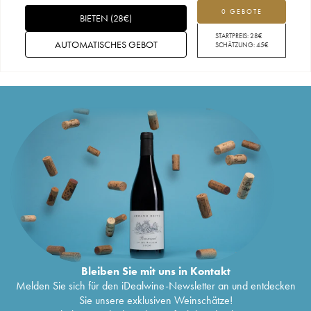
0 GEBOTE
BIETEN
(
28
€
)
STARTPREIS:
28
€
AUTOMATISCHES GEBOT
SCHÄTZUNG:
45
€
Bleiben Sie mit uns in Kontakt
Melden Sie sich für den iDealwine-Newsletter an und entdecken
Sie unsere exklusiven Weinschätze!