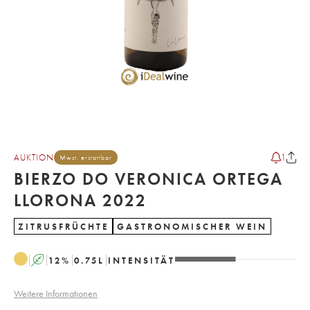
AUKTION
1
Mwst. erstattbar
BIERZO DO VERONICA ORTEGA
LLORONA 2022
ZITRUSFRÜCHTE
GASTRONOMISCHER WEIN
A
12
%
0.75
L
INTENSITÄT
Weitere Informationen