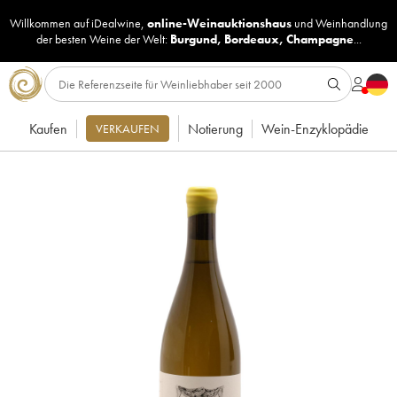
Willkommen auf iDealwine,
online-Weinauktionshaus
und
Weinhandlung
der besten Weine der Welt:
Burgund
,
Bordeaux
,
Champagne
...
Kaufen
Notierung
Wein-Enzyklopädie
VERKAUFEN