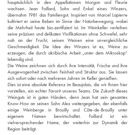
hauptsächlich in den Appellationen Morgon und Fleurie 
wachsen. Jean Foillard, Sohn und Enkel eines Winzers, 
übernahm 1981 das Familiengut. Inspiriert von Marcel Lapierre 
kultiviert er seine Reben im Sinne der Naturbewegung, wobei 
die Mehrheit heute bio-zertifiziert ist. Im Weinkeller verleihen 
seine präzisen und delikaten Vinifikationen ohne Schwefel, sehr 
nah an der Frucht, seinen Weinen eine unvergleichliche 
Geschmeidigkeit. Die Idee des Winzers ist es, Weine zu 
erzeugen, die durch akribische Arbeit „unter dem Mikroskop“ 
lebendig sind.
Die Weine zeichnen sich durch ihre Intensität, Frische und ihre 
Ausgewogenheit zwischen Feinheit und Struktur aus. Sie lassen 
sich sofort oder nach mehreren Jahren im Keller genießen.
Dies ist eine absolute Referenz im Beaujolais, die wir Ihnen hier 
vorstellen, ein echter Favorit unseres Teams. Die Zukunft dieses 
Weinguts ist in guten Händen, denn Jean hat sein gesamtes 
Know-How an seinen Sohn Alex weitergegeben, der ebenfalls 
einige Weinberge in Brouilly und Côte-de-Brouilly unter 
eigenem Namen bewirtschaftet. Foillard ist ein 
vielversprechender Name, der weiterhin zur Dynamik der 
Region beiträgt.