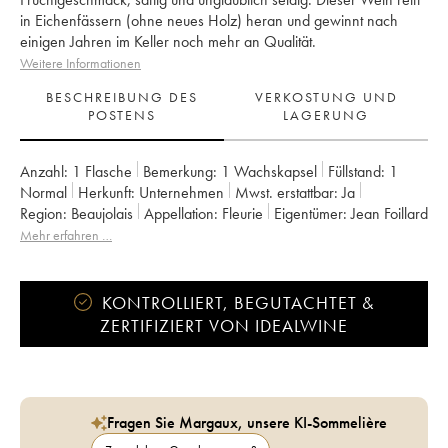
in Eichenfässern (ohne neues Holz) heran und gewinnt nach
einigen Jahren im Keller noch mehr an Qualität.
Weitere Informationen
BESCHREIBUNG DES
VERKOSTUNG UND
POSTENS
LAGERUNG
Anzahl:
1 Flasche
Bemerkung:
1 Wachskapsel
Füllstand:
1
Normal
Herkunft:
unternehmen
Mwst. erstattbar:
ja
Region:
Beaujolais
Appellation:
Fleurie
Eigentümer:
Jean Foillard
Mehr erfahren …
KONTROLLIERT, BEGUTACHTET &
ZERTIFIZIERT VON IDEALWINE
Fragen Sie Margaux, unsere KI-Sommelière