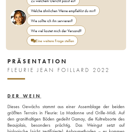
Zu welchem Gericht passt es?
Welche ähnlichen Weine empfiehlst du mir?
Wie sollte ich ihn servieren?
Wie viel kostet mich der Versand?
Eine weitere Frage stellen
PRÄSENTATION
FLEURIE JEAN FOILLARD 2022
DER WEIN
Dieses Gewächs stammt aus einer Assemblage der beiden 
größten Terroirs in Fleurie: La Madonne und Grille-Midi. Auf 
den granithaltigen Böden gedeiht Gamay, die Kultrebsorte des 
Beaujolais, besonders prächtig. Das Weingut setzt auf 
biologische (nicht zertifizierte) Anbaumethoden – es kommen 