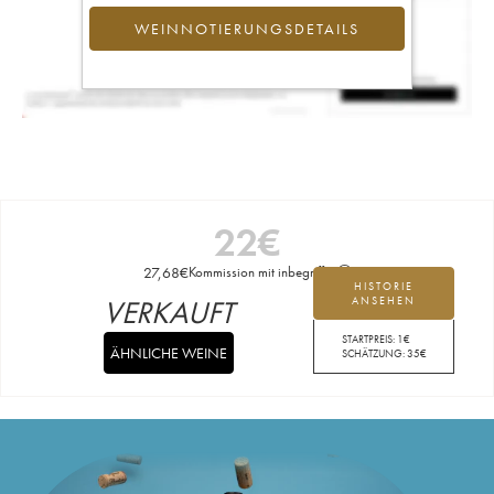
WEINNOTIERUNGSDETAILS
22
€
27,68
€
Kommission mit inbegriffen
HISTORIE
VERKAUFT
ANSEHEN
STARTPREIS:
1
€
ÄHNLICHE WEINE
SCHÄTZUNG:
35
€