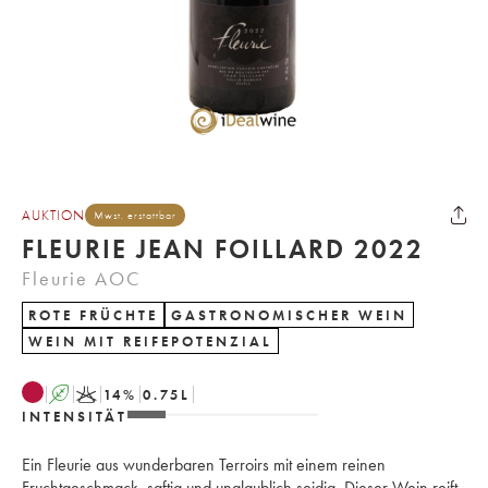
AUKTION
Mwst. erstattbar
FLEURIE JEAN FOILLARD 2022
Fleurie AOC
ROTE FRÜCHTE
GASTRONOMISCHER WEIN
WEIN MIT REIFEPOTENZIAL
A
K
14
%
0.75
L
INTENSITÄT
Ein Fleurie aus wunderbaren Terroirs mit einem reinen
Fruchtgeschmack, saftig und unglaublich seidig. Dieser Wein reift