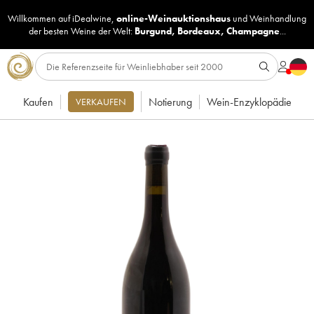
Willkommen auf iDealwine,
online-Weinauktionshaus
und
Weinhandlung
der besten Weine der Welt:
Burgund
,
Bordeaux
,
Champagne
...
Kaufen
Notierung
Wein-Enzyklopädie
VERKAUFEN