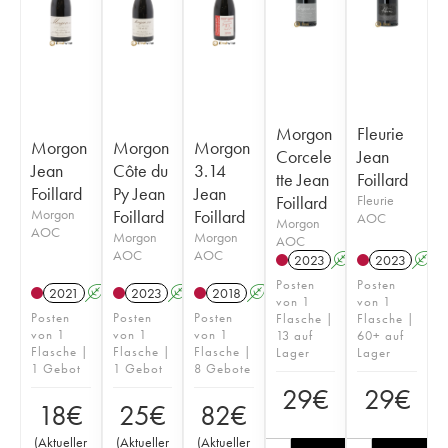
Morgon
Fleurie
Morgon
Morgon
Morgon
Corcele
Jean
Jean
Côte du
3.14
tte Jean
Foillard
Foillard
Py Jean
Jean
Foillard
Fleurie
Morgon
Foillard
Foillard
AOC
Morgon
AOC
Morgon
Morgon
AOC
AOC
AOC
2023
A
K
2023
A
Posten
Posten
2021
A
K
2023
A
K
2018
A
K
von 1
von 1
Posten
Posten
Posten
Flasche |
Flasche |
von 1
von 1
von 1
13 auf
60+ auf
Flasche |
Flasche |
Flasche |
Lager
Lager
1 Gebot
1 Gebot
8 Gebote
29
€
29
€
18
€
25
€
82
€
(
Aktueller
(
Aktueller
(
Aktueller