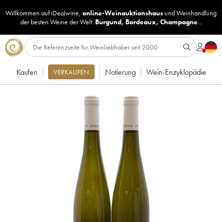
Willkommen auf iDealwine,
online-Weinauktionshaus
und
Weinhandlung
der besten Weine der Welt:
Burgund
,
Bordeaux
,
Champagne
...
Kaufen
Notierung
Wein-Enzyklopädie
VERKAUFEN