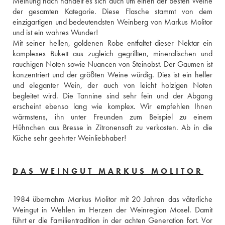
Meinung nach handelt es sich auch um einen der besten Weine 
der gesamten Kategorie. Diese Flasche stammt von dem 
einzigartigen und bedeutendsten Weinberg von Markus Molitor 
und ist ein wahres Wunder! 
Mit seiner hellen, goldenen Robe entfaltet dieser Nektar ein 
komplexes Bukett aus zugleich gegrillten, mineralischen und 
rauchigen Noten sowie Nuancen von Steinobst. Der Gaumen ist 
konzentriert und der größten Weine würdig. Dies ist ein heller 
und eleganter Wein, der auch von leicht holzigen Noten 
begleitet wird. Die Tannine sind sehr fein und der Abgang 
erscheint ebenso lang wie komplex. Wir empfehlen Ihnen 
wärmstens, ihn unter Freunden zum Beispiel zu einem 
Hühnchen aus Bresse in Zitronensaft zu verkosten. Ab in die 
Küche sehr geehrter Weinliebhaber! 
DAS WEINGUT MARKUS MOLITOR
1984 übernahm Markus Molitor mit 20 Jahren das väterliche 
Weingut in Wehlen im Herzen der Weinregion Mosel. Damit 
führt er die Familientradition in der achten Generation fort. Vor 