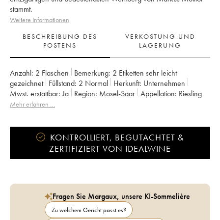
stammt.
Weitere Informationen
BESCHREIBUNG DES
VERKOSTUNG UND
POSTENS
LAGERUNG
Anzahl:
2 Flaschen
Bemerkung:
2 Etiketten sehr leicht
gezeichnet
Füllstand:
2
Normal
Herkunft:
unternehmen
Mwst. erstattbar:
ja
Region:
Mosel-Saar
Appellation:
Riesling
Mehr erfahren …
KONTROLLIERT, BEGUTACHTET &
ZERTIFIZIERT VON IDEALWINE
Fragen Sie Margaux, unsere KI-Sommelière
Zu welchem Gericht passt es?