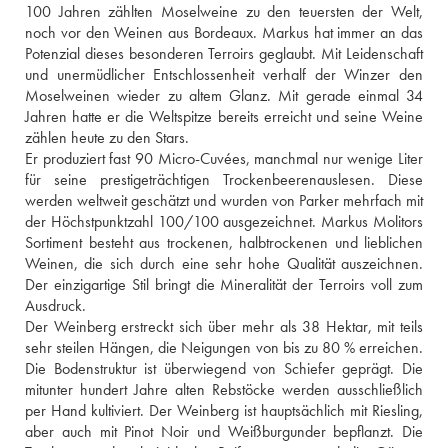
100 Jahren zählten Moselweine zu den teuersten der Welt, 
noch vor den Weinen aus Bordeaux. Markus hat immer an das 
Potenzial dieses besonderen Terroirs geglaubt. Mit Leidenschaft 
und unermüdlicher Entschlossenheit verhalf der Winzer den 
Moselweinen wieder zu altem Glanz. Mit gerade einmal 34 
Jahren hatte er die Weltspitze bereits erreicht und seine Weine 
zählen heute zu den Stars. 
Er produziert fast 90 Micro-Cuvées, manchmal nur wenige Liter 
für seine prestigeträchtigen Trockenbeerenauslesen. Diese 
werden weltweit geschätzt und wurden von Parker mehrfach mit 
der Höchstpunktzahl 100/100 ausgezeichnet. Markus Molitors 
Sortiment besteht aus trockenen, halbtrockenen und lieblichen 
Weinen, die sich durch eine sehr hohe Qualität auszeichnen. 
Der einzigartige Stil bringt die Mineralität der Terroirs voll zum 
Ausdruck.
Der Weinberg erstreckt sich über mehr als 38 Hektar, mit teils 
sehr steilen Hängen, die Neigungen von bis zu 80 % erreichen. 
Die Bodenstruktur ist überwiegend von Schiefer geprägt. Die 
mitunter hundert Jahre alten Rebstöcke werden ausschließlich 
per Hand kultiviert. Der Weinberg ist hauptsächlich mit Riesling, 
aber auch mit Pinot Noir und Weißburgunder bepflanzt. Die 