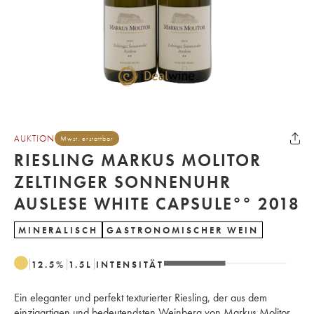
AUKTION
Mwst. erstattbar
RIESLING MARKUS MOLITOR
ZELTINGER SONNENUHR
AUSLESE WHITE CAPSULE°° 2018
MINERALISCH
GASTRONOMISCHER WEIN
12.5
%
1.5
L
INTENSITÄT
Ein eleganter und perfekt texturierter Riesling, der aus dem
einzigartigen und bedeutendsten Weinberg von Markus Molitor