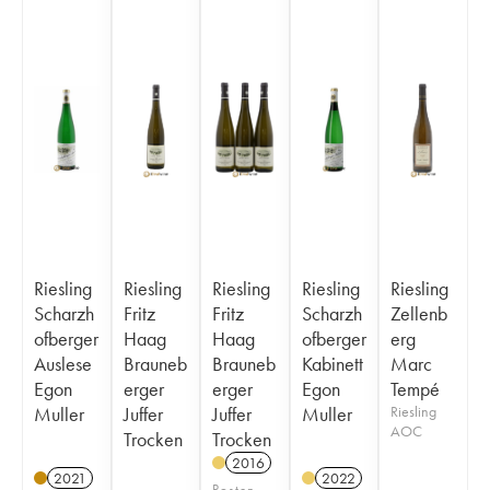
Riesling
Riesling
Riesling
Riesling
Riesling
Scharzh
Fritz
Fritz
Scharzh
Zellenb
ofberger
Haag
Haag
ofberger
erg
Auslese
Brauneb
Brauneb
Kabinett
Marc
Egon
erger
erger
Egon
Tempé
Muller
Juffer
Juffer
Muller
Riesling
AOC
Trocken
Trocken
2016
2021
2022
Posten