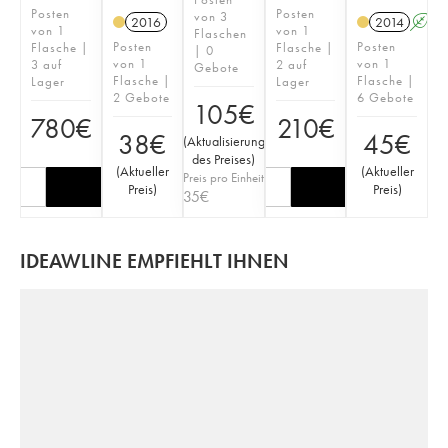
Posten
Posten
von 3
2016
2014
A
von 1
von 1
Flaschen
Posten
Posten
Flasche |
Flasche |
| 0
von 1
von 1
3 auf
2 auf
Gebote
Flasche |
Flasche |
Lager
Lager
2 Gebote
6 Gebote
105
€
780
€
210
€
38
€
45
€
(
Aktualisierung
des Preises
)
(
Aktueller
(
Aktueller
Preis pro Einheit
Preis
)
Preis
)
35
€
IDEAWLINE EMPFIEHLT IHNEN